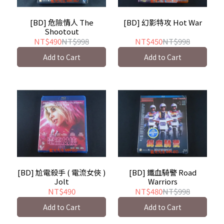
[BD] 危險情人 The
[BD] 幻影特攻 Hot War
Shootout
NT$490
NT$998
NT$450
NT$998
Add to Cart
Add to Cart
[BD] 尬電殺手 ( 電流女俠 )
[BD] 鐵血騎警 Road
Jolt
Warriors
NT$490
NT$480
NT$998
Add to Cart
Add to Cart