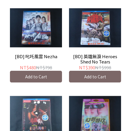
[BD] 叱吒風雲 Nezha
[BD] 英雄無淚 Heroes
Shed No Tears
NT$480
NT$798
NT$390
NT$998
Add to Cart
Add to Cart