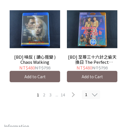
[BD] 噪反 ( 讀心叛變 )
[BD] 至尊三十六計之偷天
Chaos Walking
換日 The Perfect
Exchange
NT$480
NT$798
NT$480
NT$798
Add to Cart
Add to Cart
1
1
2
3
...
14
Information