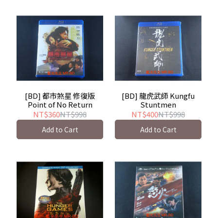
[BD] 都市煞星 修復版
[BD] 龍虎武師 Kungfu
Point of No Return
Stuntmen
NT$360
NT$998
NT$400
NT$998
Add to Cart
Add to Cart