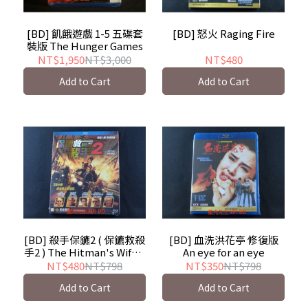
[BD] 飢餓遊戲 1-5 五碟套
[BD] 怒火 Raging Fire
裝版 The Hunger Games
NT$1,950
NT$3,000
NT$480
Add to Cart
Add to Cart
[BD] 殺手保鑣2 ( 保鑣救殺
[BD] 血洗洪花亭 修復版
手2 ) The Hitman's Wife's
An eye for an eye
Bodyguard
NT$480
NT$798
NT$350
NT$798
Add to Cart
Add to Cart