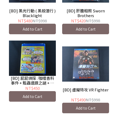
[BD] 黑光行動 ( 黑殺潛行 )
[BD] 肝膽相照 Sworn
Blacklight
Brothers
NT$480
NT$998
NT$420
NT$998
Add to Cart
Add to Cart
[BD] 屁屁偵探 : 咖哩香料
事件 + 瓢蟲遺蹟之謎 + 舒
芙蕾島的秘密 三集連映
NT$450
[BD] 虛擬特攻 VR Fighter
Butt Detective
Add to Cart
NT$490
NT$998
Add to Cart