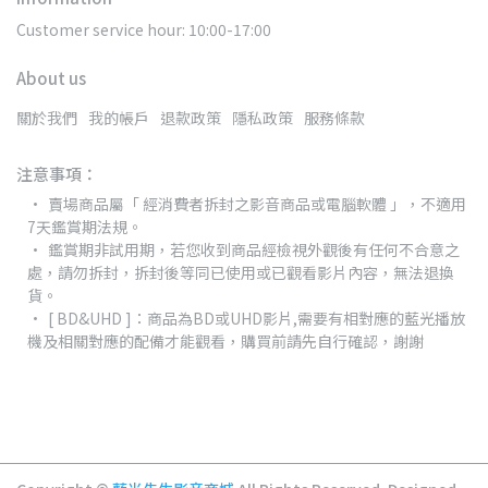
Customer service hour: 10:00-17:00
About us
關於我們
我的帳戶
退款政策
隱私政策
服務條款
注意事項：
賣場商品屬「 經消費者拆封之影音商品或電腦軟體 」，不適用
7天鑑賞期法規。
鑑賞期非試用期，若您收到商品經檢視外觀後有任何不合意之
處，請勿拆封，拆封後等同已使用或已觀看影片內容，無法退換
貨。
[ BD&UHD ]：商品為BD或UHD影片,需要有相對應的藍光播放
機及相關對應的配備才能觀看，購買前請先自行確認，謝謝