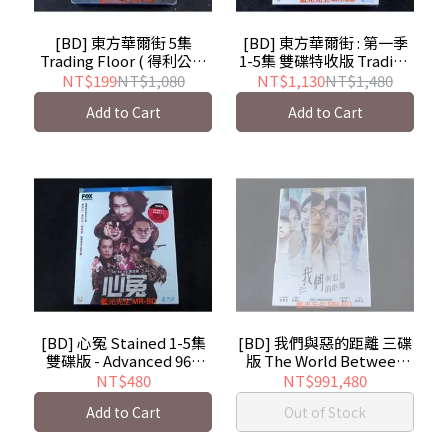
[BD] 東方華爾街 5集
[BD] 東方華爾街 : 第一季
Trading Floor ( 得利公司
1-5集 雙碟特收版 Trading
貨 )
Floor (2BD)
NT$199
NT$1,080
NT$1,130
NT$1,480
Add to Cart
Add to Cart
[BD] 心冤 Stained 1-5集
[BD] 我們與惡的距離 三碟
雙碟版 - Advanced 96K
版 The World Between
Upsampling 極致音效
Us ( 采昌 )
NT$480
NT$991,480
Add to Cart
Out of Stock