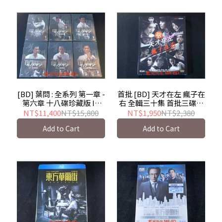
[BD] 葉問 : 全系列 第一章 -
首批 [BD] 天才在左 瘋子在
第六章 十八碟珍藏版 Ip
右 全輯三十集 首批三碟限
Man
量簽名版 - 首部香港4K網
NT$11,400
NT$15,800
NT$1,950
NT$2,380
劇 Alpha Beta BD-50G
Add to Cart
Add to Cart