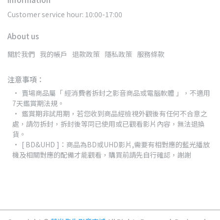
Customer service hour: 10:00-17:00
About us
關於我們
我的帳戶
退款政策
隱私政策
服務條款
注意事項：
賣場商品屬「 經消費者拆封之影音商品或電腦軟體 」，不適用
7天鑑賞期法規。
鑑賞期非試用期，若您收到商品經檢視外觀後有任何不合意之
處，請勿拆封，拆封後等同已使用或已觀看影片內容，無法退換
貨。
[ BD&UHD ]：商品為BD或UHD影片,需要有相對應的藍光播放
機及相關對應的配備才能觀看，購買前請先自行確認，謝謝