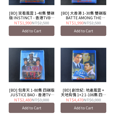
[BD] 笑看風雲 1-40集 雙碟
[BD] 大香港 1-30集 雙碟版
版 INSTINCT - 香港TVB影
BATTE AMONG THE
集
CLANS - 香港TVB影集
NT$1,990
NT$2,500
NT$1,990
NT$2,580
Add to Cart
Add to Cart
[BD] 包青天 1-80集 四碟版
[BD] 創世紀 : 地產風雲 +
JUSTICE BAO - 香港TVB
天地有情 1+2 1-106集 四碟
影集
版 AT THE THRESHOLD
NT$2,480
NT$3,000
NT$4,470
NT$6,000
OF AN ERA - 香港TVB影集
Add to Cart
Add to Cart