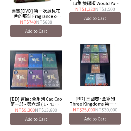
13集 雙碟版 Would You
Like a Cup of Coffee ( 得
NT$1,320
NT$1,500
書籤[DVD] 第一次遇見花
利 )
香的那刻 Fragrance of
Add to Cart
the First Flower ( 采昌 )
NT$740
NT$888
電視劇
Add to Cart
[BD] 三國志 : 全系列
[BD] 曹操 : 全系列 Cao Cao
Three Kingdoms 第一部 -
第一部 - 第六部 ( 1 - 41 話 )
第九部 ( 1 - 95 話 ) 二十七
十四碟珍藏版
NT$25,000
NT$30,000
NT$9,300
NT$13,800
碟珍藏版
Add to Cart
Add to Cart