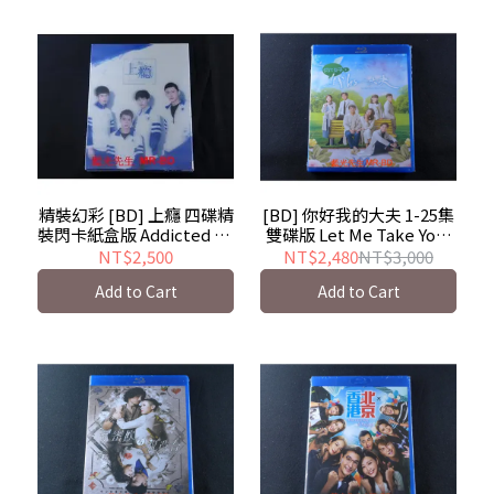
精裝幻彩 [BD] 上癮 四碟精
[BD] 你好我的大夫 1-25集
裝閃卡紙盒版 Addicted To
雙碟版 Let Me Take Your
You - 網路劇
Pulse - 香港TVB影集
NT$2,500
NT$2,480
NT$3,000
Add to Cart
Add to Cart