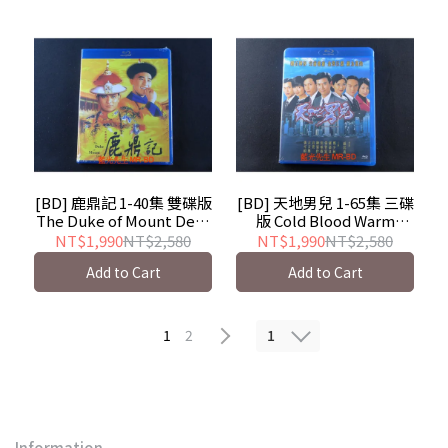
[BD] 鹿鼎記 1-40集 雙碟版
[BD] 天地男兒 1-65集 三碟
The Duke of Mount Deer
版 Cold Blood Warm
- 香港TVB影集
Heart - 香港TVB影集
NT$1,990
NT$2,580
NT$1,990
NT$2,580
Add to Cart
Add to Cart
1
1
2
Information