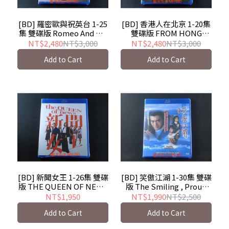
[BD] 羅密歐與祝英台 1-25
[BD] 香港人在北京 1-20集
集 雙碟版 Romeo And His
雙碟版 FROM HONG
Butterfly Lover - 香港
KONG TO BEIJING - 香港
NT$2,480
NT$3,000
NT$2,480
NT$3,000
TVB影集
TVB影集
Add to Cart
Add to Cart
[BD] 新聞女王 1-26集 雙碟
[BD] 笑傲江湖 1-30集 雙碟
版 THE QUEEN OF NEWS
版 The Smiling , Proud
- 香港TVB影集
Wanderer - 香港TVB影集
NT$1,950
NT$1,990
NT$2,500
Add to Cart
Add to Cart