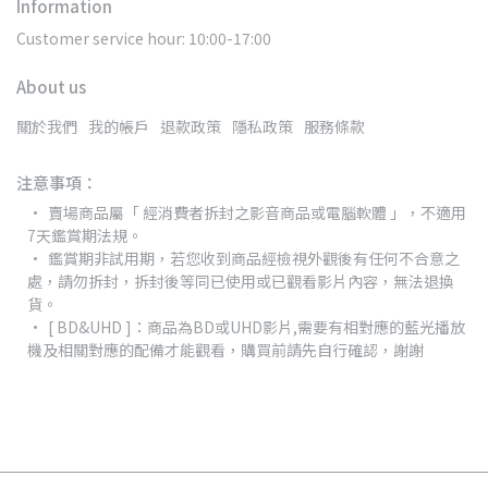
Information
Customer service hour: 10:00-17:00
About us
關於我們
我的帳戶
退款政策
隱私政策
服務條款
注意事項：
賣場商品屬「 經消費者拆封之影音商品或電腦軟體 」，不適用
7天鑑賞期法規。
鑑賞期非試用期，若您收到商品經檢視外觀後有任何不合意之
處，請勿拆封，拆封後等同已使用或已觀看影片內容，無法退換
貨。
[ BD&UHD ]：商品為BD或UHD影片,需要有相對應的藍光播放
機及相關對應的配備才能觀看，購買前請先自行確認，謝謝