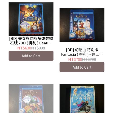
[BD] 美女與野獸 雙碟裝鑽
石版 2BD ( 得利 ) Beauty
and the Beast
NT$630
NT$998
[BD] 幻想曲 特別版
Fantasia ( 得利 ) - 迪士尼
Add to Cart
動畫音樂劇
NT$700
NT$798
Add to Cart