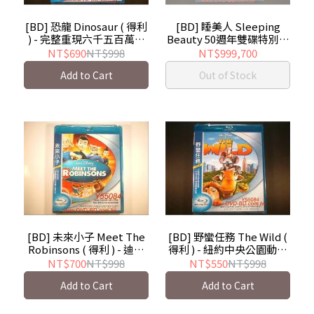
[BD] 恐龍 Dinosaur ( 得利
[BD] 睡美人 Sleeping
) - 完整重現六千五百萬年
Beauty 50週年雙碟特別版
前的恐龍生活
( 得利 ) - 國語發音
NT$690
NT$998
NT$999,700
Add to Cart
Out of Stock
[BD] 未來小子 Meet The
[BD] 野蠻任務 The Wild (
Robinsons ( 得利 ) - 迪士
得利 ) - 紐約中央公園動物
尼最新CGI動畫技術
園又出包了
NT$700
NT$998
NT$550
NT$998
Add to Cart
Add to Cart