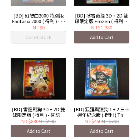
[BD] 幻想曲2000 特別版
[BD] 冰雪奇緣 3D + 2D 雙
Fantasia 2000 ( 得利 ) - 迪
碟限定版 Frozen ( 得利 ) -
士尼迎接千禧年的音樂響
國語發音
NT$0
NT$1,380
宴
Out of Stock
Add to Cart
[BD] 雷霆戰狗 3D + 2D 雙
[BD] 狐狸與獵狗 1 + 2 三十
碟限定版 ( 得利 ) - 國語發
週年紀念版 ( 得利 ) The
音 Bolt
Fox and the Hound 30th
NT$880
NT$998
NT$450
NT$798
anniversary
Add to Cart
Add to Cart