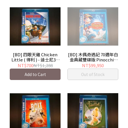
[BD] 四眼天雞 Chicken
[BD] 木偶奇遇記 70週年白
Little ( 得利 ) - 迪士尼3D
金典藏雙碟版 Pinocchio
電腦動畫
70th Anniversary ( 得利 )
NT$700
NT$1,288
NT$99,950
Add to Cart
Out of Stock