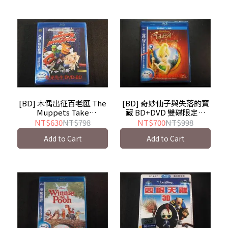
[BD] 木偶出征百老匯 The
[BD] 奇妙仙子與失落的寶
Muppets Take
藏 BD+DVD 雙碟限定版
Manhattan ( 得利公司貨 )
Tinker Bell and the Lost
NT$630
NT$798
NT$700
NT$998
- 芝麻街
Treasure
Add to Cart
Add to Cart