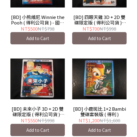
[BD] 小熊維尼 Winnie the
[BD] 四眼天雞 3D + 2D 雙
Pooh ( 得利公司貨 ) - 國語
碟限定版 ( 得利公司貨 ) -
發音
國語發音 Chicken Little
NT$500
NT$798
NT$700
NT$998
Add to Cart
Add to Cart
[BD] 小鹿斑比 1+2 Bambi
[BD] 未來小子 3D + 2D 雙
雙碟套裝版 ( 得利 )
碟限定版 ( 得利公司貨 ) -
國語發音 Meet The
NT$1,200
NT$1,600
NT$550
NT$998
Robinsons
Add to Cart
Add to Cart