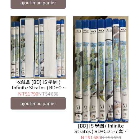
ajouter au panier
收藏盒 [BD] IS 學園 (
Infinite Stratos ) BD+CD
1-7 套裝版 ( 普威爾 )
NT$1 790
NT$4 630
ajouter au panier
[BD] IS 學園 ( Infinite
Stratos ) BD+CD 1-7 套裝
版 ( 普威爾 )
NT$1 680
NT$4 630