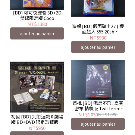
[BD] 可可夜總會 3D+2D
雙碟限定版 Coco
NT$1 380
海報 [BD] 假面騎士27 ( 幪
面超人 555 20th
ajouter au panier
PARADISE REGAINED )
NT$930
ajouter au panier
首批 [BD] 鳴鳥不飛 : 烏雲
密布 精裝版 Twittering
Birds Never Fly The
NT$1 030
NT$1 080
初回 [BD] 咒術迴戰 0 劇場
Clouds Gather ( 采昌 )
版 BD+DVD 限定珍藏版套
ajouter au panier
装 Jujutsu Kaisen 0 : The
NT$950
Movie