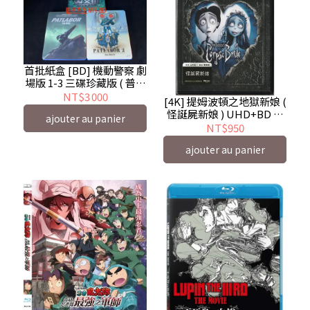
首批紙盒 [BD] 機動警察 劇
場版 1-3 三碟珍藏版 ( 普威
爾 )
NT$3 000
[4K] 提姆波頓之地獄新娘 (
怪誕屍新娘 ) UHD+BD 雙
ajouter au panier
碟限定版 Corpse Bride - 8
NT$950
月到貨
ajouter au panier