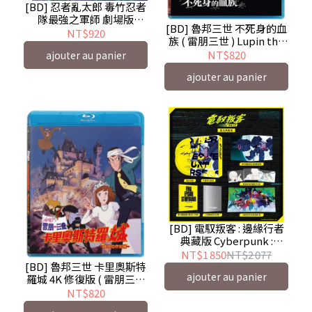
[BD] 忍者亂太郎 毒竹忍者
隊最強之軍師 劇場版
[BD] 魯邦三世 不死身的血
NINTAMA RANTARO - 預
NT$920
族 ( 雷朋三世 ) Lupin the
計7/24發行
IIIrd The Movie: The
NT$820
ajouter au panier
Immortal Bloodline - 預
ajouter au panier
計7/9發行
[BD] 電馭叛客 : 邊緣行者
典藏版 Cyberpunk :
Edgerunners ( 采昌 )
NT$1 850
NT$2 077
[BD] 魯邦三世 卡里奧斯特
ajouter au panier
羅城 4K 修復版 ( 雷朋三世
) Lupin III: The Castle of
NT$820
Cagliostro - 預計7/9發行