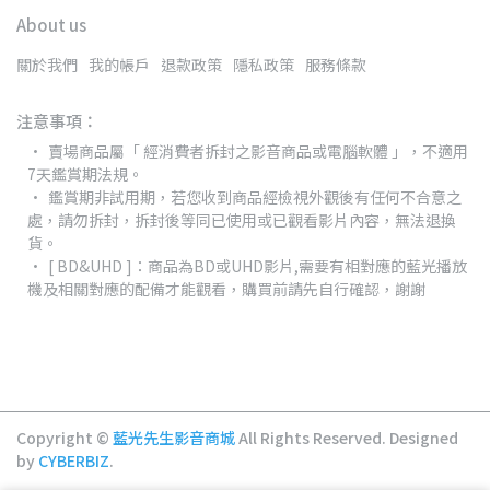
About us
關於我們
我的帳戶
退款政策
隱私政策
服務條款
注意事項：
賣場商品屬「 經消費者拆封之影音商品或電腦軟體 」，不適用
7天鑑賞期法規。
鑑賞期非試用期，若您收到商品經檢視外觀後有任何不合意之
處，請勿拆封，拆封後等同已使用或已觀看影片內容，無法退換
貨。
[ BD&UHD ]：商品為BD或UHD影片,需要有相對應的藍光播放
機及相關對應的配備才能觀看，購買前請先自行確認，謝謝
Copyright ©
藍光先生影音商城
All Rights Reserved.
Designed
by
CYBERBIZ
.