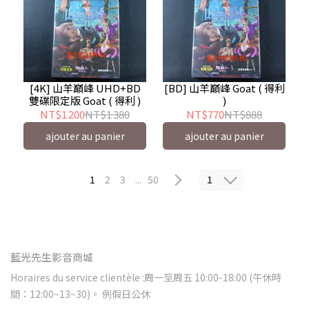
[4K] 山羊巔峰 UHD+BD
[BD] 山羊巔峰 Goat ( 得利
雙碟限定版 Goat ( 得利 )
)
NT$1 200
NT$1 380
NT$770
NT$888
ajouter au panier
ajouter au panier
1
1
2
3
...
50
藍光先生影音商城
Horaires du service clientèle :周一至周五 10:00-18:00 (午休時
間：12:00~13~30)。 例假日公休