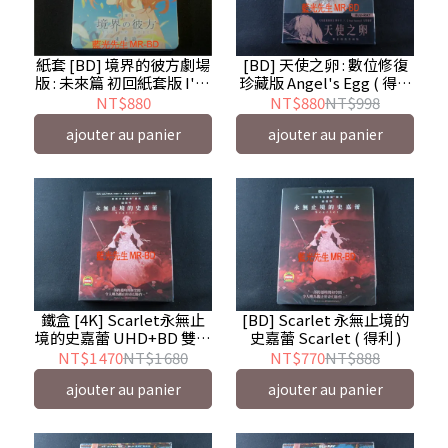
紙套 [BD] 境界的彼方劇場
[BD] 天使之卵 : 數位修復
版 : 未來篇 初回紙套版 I'LL
珍藏版 Angel's Egg ( 得利
BE HERE ( 普威爾 )
)
NT$880
NT$880
NT$998
ajouter au panier
ajouter au panier
鐵盒 [4K] Scarlet永無止
[BD] Scarlet 永無止境的
境的史嘉蕾 UHD+BD 雙碟
史嘉蕾 Scarlet ( 得利 )
鐵盒版 Scarlet ( 得利 )
NT$1 470
NT$1 680
NT$770
NT$888
ajouter au panier
ajouter au panier