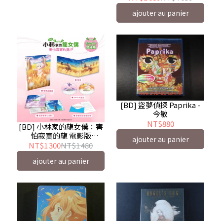
ajouter au panier
[BD] 盜夢偵探 Paprika -
今敏
NT$880
[BD] 小林家的龍女僕：害
怕寂寞的龍 電影版
ajouter au panier
BD+DVD 雙碟版 ( 采昌 )
NT$1 300
NT$1 480
Miss Kobayashi's Dragon
ajouter au panier
Maid：A lonely dragon
wants to be loved