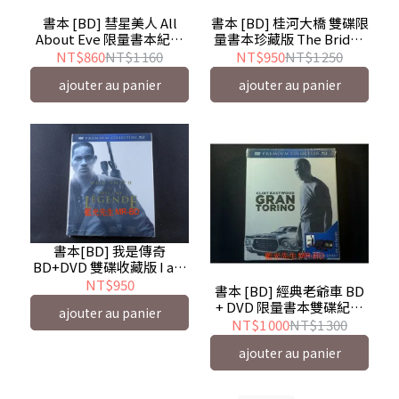
書本 [BD] 彗星美人 All
書本 [BD] 桂河大橋 雙碟限
About Eve 限量書本紀念
量書本珍藏版 The Bridge
版 -【 姊妹情仇 】貝蒂戴
on the river Kwai - 榮獲奧
NT$860
NT$1 160
NT$950
NT$1 250
維斯
斯卡七項大獎
ajouter au panier
ajouter au panier
書本[BD] 我是傳奇
BD+DVD 雙碟收藏版 I am
Legend DigiBook - 威爾史
NT$950
書本 [BD] 經典老爺車 BD
密斯
+ DVD 限量書本雙碟紀念
ajouter au panier
版 Gran Torino -【 登峰造
NT$1 000
NT$1 300
擊 】克林伊斯威特
ajouter au panier