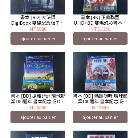
書本 [BD] 大法師
書本 [4K] 正義聯盟
DigiBook 雙碟紀念版 The
UHD+BD 雙碟幻彩書本版
Exorcist
( 得利 ) Justice League
NT$980
NT$1 380
ajouter au panier
ajouter au panier
書本 [BD] 遠離非洲 環球影
書本 [BD] 媽媽咪呀 環球影
業100週年 書本紀念版 Out
業100週年 書本紀念版
of Africa
Mamma Mia
NT$850
NT$840
ajouter au panier
ajouter au panier