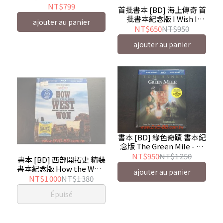
SHAWSHANK
NT$799
首批書本 [BD] 海上傳奇 首
REDEMPTION
批書本紀念版 I Wish I
ajouter au panier
Knew - 賈樟柯作品 - 上海
NT$650
NT$950
的美麗傳說
ajouter au panier
書本 [BD] 綠色奇蹟 書本紀
念版 The Green Mile - 湯
姆漢克
NT$950
NT$1 250
書本 [BD] 西部開拓史 精裝
書本紀念版 How the West
ajouter au panier
Was Won
NT$1 000
NT$1 380
Épuisé