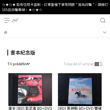
☆★☆★ 如有信用卡盜刷、訂單重複下單等問題 " 皆為詐騙 "，請撥打
165反詐騙專線。★☆★☆
書本紀念版
Tri prédéfini
Total de 67 articles
書本 [BD] 影武者 BD+DVD
[BD] 黑神駒 BD+DVD 雙碟