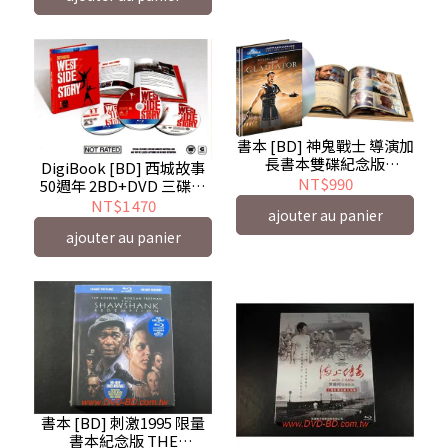
書本 [BD] 神鬼戰士 導演加
長書本雙碟紀念版
DigiBook [BD] 西城故事
Gladiator
NT$990
50週年 2BD+DVD 三碟書
本紀念版 West Side Story
NT$1 470
ajouter au panier
ajouter au panier
書本 [BD] 刺激1995 限量
書本紀念版 THE