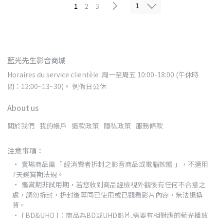
1
1
2
3
藍光先生影音商城
Horaires du service clientèle :周一至周五 10:00-18:00 (午休時
間：12:00~13~30)。 例假日公休
About us
關於我們
我的帳戶
退款政策
隱私政策
服務條款
注意事項：
賣場商品屬「 經消費者拆封之影音商品或電腦軟體 」，不適用
7天鑑賞期法規。
鑑賞期非試用期，若您收到商品經檢視外觀後有任何不合意之
處，請勿拆封，拆封後等同已使用或已觀看影片內容，無法退換
貨。
[ BD&UHD ]：商品為BD或UHD影片,需要有相對應的藍光播放