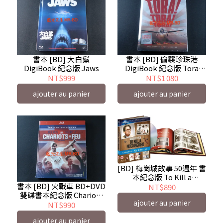
書本 [BD] 大白鯊
書本 [BD] 偷襲珍珠港
DigiBook 紀念版 Jaws
DigiBook 紀念版 Tora
Tora Tora
NT$999
NT$1 080
ajouter au panier
ajouter au panier
[BD] 梅崗城故事 50週年 書
本紀念版 To Kill a
Mockingbird
書本 [BD] 火戰車 BD+DVD
NT$890
雙碟書本紀念版 Chariots
ajouter au panier
of Fire
NT$990
ajouter au panier