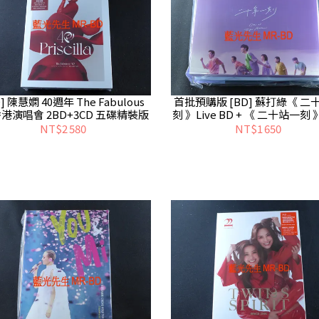
D] 陳慧嫻 40週年 The Fabulous
首批預購版 [BD] 蘇打綠《 二
 香港演唱會 2BD+3CD 五碟精裝版
刻 》Live BD + 《 二十站一刻 》
2 CD ( 台灣正版 )
NT$2 580
NT$1 650