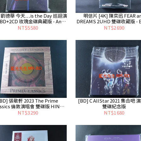
] 劉德華 今天…is the Day 巡迴演
明信片 [4K] 陳奕迅 FEAR a
BD+2CD 玫瑰金碟典藏版 - Andy
DREAMS 2UHD 雙碟收藏版 - E
Lau
Chan
NT$5 580
NT$2 690
[BD] 張敬軒 2023 The Prime
[BD] C AllStar 2021 集合吧
assics 倫敦演唱會 雙碟版 HINS
雙碟紀念版
CHEUNG LIVE 2BD
NT$3 290
NT$1 680