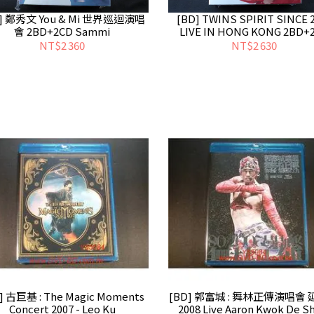
D] 鄭秀文 You & Mi 世界巡迴演唱
[BD] TWINS SPIRIT SINCE 
會 2BD+2CD Sammi
LIVE IN HONG KONG 2BD+
NT$2 360
NT$2 630
] 古巨基 : The Magic Moments
[BD] 郭富城 : 舞林正傳演唱會
Concert 2007 - Leo Ku
2008 Live Aaron Kwok De S