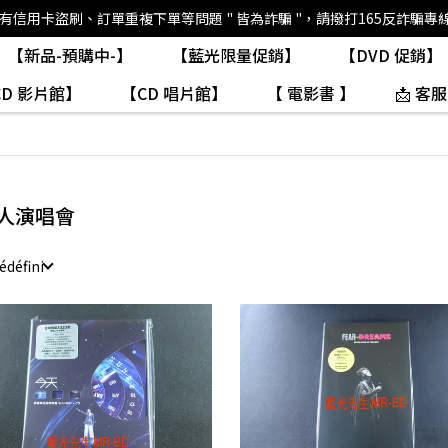
如有信用卡盜刷、訂單重複下單等問題 " 皆為詐騙 "，請撥打165反詐騙專
【新品-預購中-】
【藍光限量促銷】
【DVD 促銷】
CD 影片館】
【CD 唱片館】
【 電影書 】
📩 客服
人演唱會
édéfini