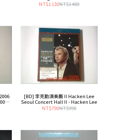
NT$1 130
NT$1 480
006
[BD] 李克勤演奏廳 II Hacken Lee
006 -
Seoul Concert Hall II - Hacken Lee
NT$790
NT$998