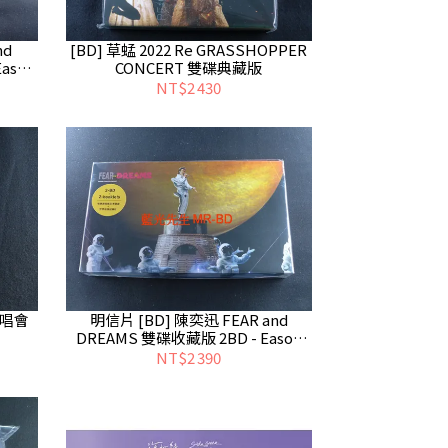
nd
[BD] 草蜢 2022 Re GRASSHOPPER
ason
CONCERT 雙碟典藏版
NT$2 430
 演唱會
明信片 [BD] 陳奕迅 FEAR and
DREAMS 雙碟收藏版 2BD - Eason
Chan
NT$2 390