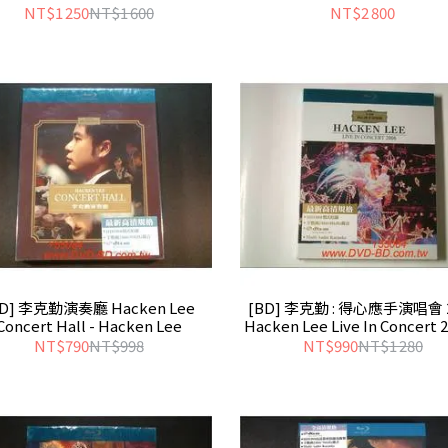
Reel
NT$1 250
NT$1 600
NT$2 800
BD] 李克勤演奏廳 Hacken Lee
[BD] 李克勤 : 得心應手演唱會 2
Concert Hall - Hacken Lee
Hacken Lee Live In Concert 2
Hacken Lee
NT$790
NT$998
NT$990
NT$1 280