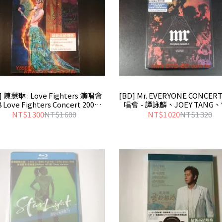
] 陳慧琳 : Love Fighters 演唱會
[BD] Mr. EVERYONE CONCERT
 Love Fighters Concert 2008 -
唱會 - 譚詠麟、JOEY TANG
Kelly Chan
輝、LMF
NT$1 300
NT$1 600
NT$1 020
NT$1 320