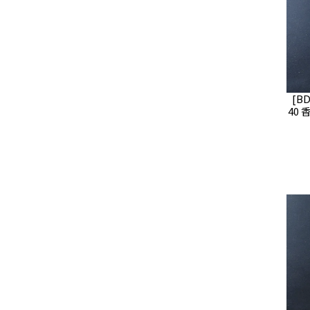
[B
40