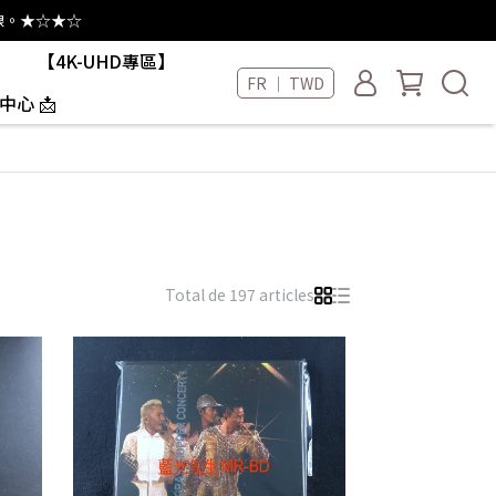
線。★☆★☆
【4K-UHD專區】
FR ｜ TWD
中心 📩
Total de 197 articles