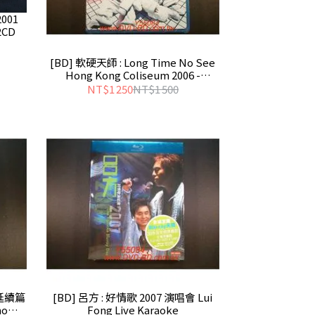
2001
2CD
[BD] 軟硬天師 : Long Time No See
Hong Kong Coliseum 2006 -
Softhard
NT$1 250
NT$1 500
 延續篇
[BD] 呂方 : 好情歌 2007 演唱會 Lui
how
Fong Live Karaoke