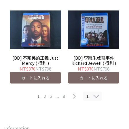
[BD] 不完美的正義 Just
[BD] 李察朱威爾事件
Mercy ( 得利 )
Richard Jewell ( 得利 )
NT$370
NT$798
NT$370
NT$798
カートに入れる
カートに入れる
1
1
2
3
...
8
Information