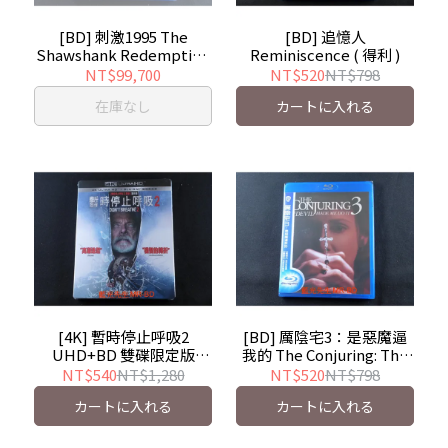
[BD] 刺激1995 The
[BD] 追憶人
Shawshank Redemption
Reminiscence ( 得利 )
( 得利 )
NT$99,700
NT$520
NT$798
在庫なし
カートに入れる
[4K] 暫時停止呼吸2
[BD] 厲陰宅3：是惡魔逼
UHD+BD 雙碟限定版
我的 The Conjuring: The
Don't Breathe 2 ( 得利 )
Devil Made Me Do It ( 得
NT$540
NT$1,280
NT$520
NT$798
利 )
カートに入れる
カートに入れる