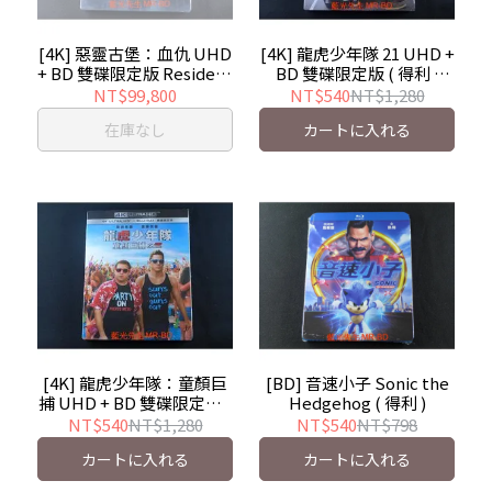
[4K] 惡靈古堡：血仇 UHD
[4K] 龍虎少年隊 21 UHD +
+ BD 雙碟限定版 Resident
BD 雙碟限定版 ( 得利 )
Evil : Vendetta ( 得利 )
Jump Street
NT$99,800
NT$540
NT$1,280
在庫なし
カートに入れる
[4K] 龍虎少年隊：童顏巨
[BD] 音速小子 Sonic the
捕 UHD + BD 雙碟限定版 (
Hedgehog ( 得利 )
得利 ) 22 Jump Street
NT$540
NT$1,280
NT$540
NT$798
カートに入れる
カートに入れる