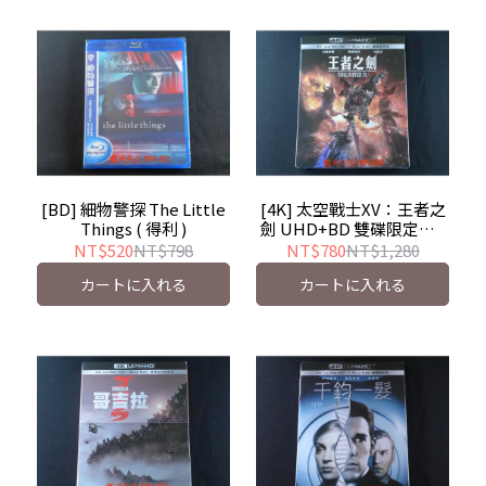
[BD] 細物警探 The Little
[4K] 太空戰士XV：王者之
Things ( 得利 )
劍 UHD+BD 雙碟限定版 (
得利 ) Kingsglaive : Final
NT$520
NT$798
NT$780
NT$1,280
Fantasy XV
カートに入れる
カートに入れる