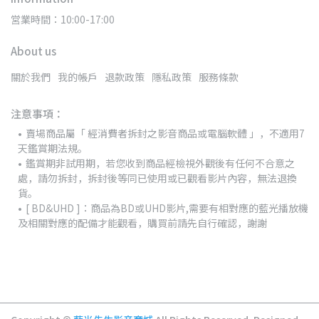
営業時間：10:00-17:00
About us
關於我們
我的帳戶
退款政策
隱私政策
服務條款
注意事項：
賣場商品屬「 經消費者拆封之影音商品或電腦軟體 」，不適用7
天鑑賞期法規。
鑑賞期非試用期，若您收到商品經檢視外觀後有任何不合意之
處，請勿拆封，拆封後等同已使用或已觀看影片內容，無法退換
貨。
[ BD&UHD ]：商品為BD或UHD影片,需要有相對應的藍光播放機
及相關對應的配備才能觀看，購買前請先自行確認，謝謝