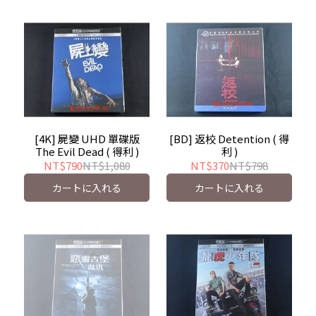
[4K] 屍變 UHD 單碟版
[BD] 返校 Detention ( 得
The Evil Dead ( 得利 )
利 )
NT$790
NT$1,080
NT$370
NT$798
カートに入れる
カートに入れる