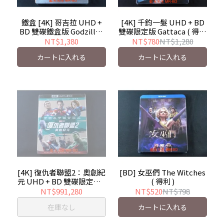
鐵盒 [4K] 哥吉拉 UHD +
[4K] 千鈞一髮 UHD + BD
BD 雙碟鐵盒版 Godzilla (
雙碟限定版 Gattaca ( 得利
得利 )
)
NT$1,380
NT$780
NT$1,280
カートに入れる
カートに入れる
[4K] 復仇者聯盟2：奧創紀
[BD] 女巫們 The Witches
元 UHD + BD 雙碟限定版 (
( 得利 )
得利 ) The Avengers 2
NT$991,280
NT$520
NT$798
在庫なし
カートに入れる