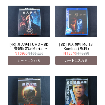
[4K] 真人快打 UHD + BD
[BD] 真人快打 Mortal
雙碟限定版 Mortal
Kombat ( 得利 )
Kombat ( 得利 )
NT$980
NT$1,280
NT$540
NT$798
カートに入れる
カートに入れる