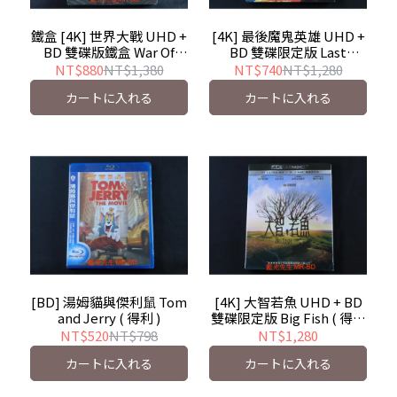
鐵盒 [4K] 世界大戰 UHD +
[4K] 最後魔鬼英雄 UHD +
BD 雙碟版鐵盒 War Of
BD 雙碟限定版 Last
The Worlds ( 得利 )
Action Hero ( 得利 )
NT$880
NT$1,380
NT$740
NT$1,280
カートに入れる
カートに入れる
[BD] 湯姆貓與傑利鼠 Tom
[4K] 大智若魚 UHD + BD
and Jerry ( 得利 )
雙碟限定版 Big Fish ( 得利
)
NT$520
NT$798
NT$1,280
カートに入れる
カートに入れる