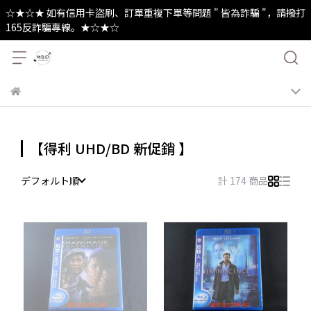
☆★☆★ 如有信用卡盜刷、訂單重複下單等問題 " 皆為詐騙 "，請撥打
165反詐騙專線。★☆★☆
【得利 UHD/BD 新促銷 】
デフォルト順
計 174 商品