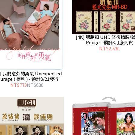
[4K] 胭脂扣 UHD 修復精裝
Rouge - 預計8月底到貨
NT$2,530
D] 我們意外的勇氣 Unexpected
urage ( 得利 ) - 預計8/21發行
NT$770
NT$888