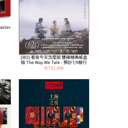
ster
[BD] 看我今天怎麼說 雙碟精美紙盒
版 The Way We Talk - 預計7/9發行
NT$1,090