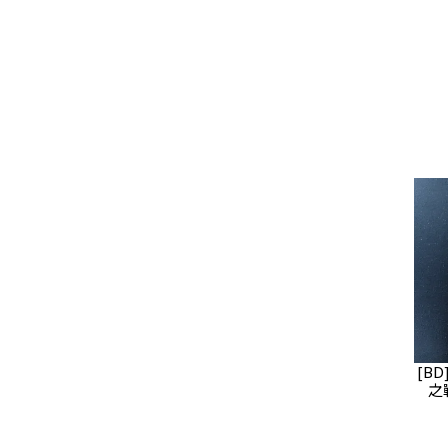
[B
之戰