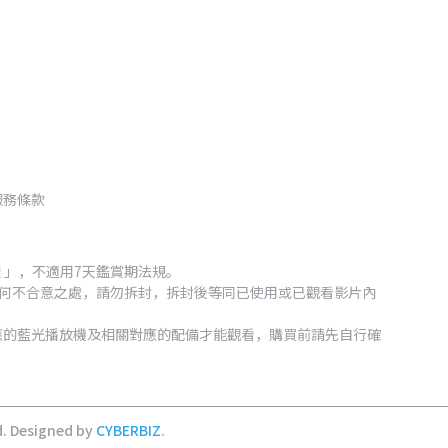
服務條款
 」，不適用7天鑑賞期法規。
何不合意之處，請勿拆封，拆封後等同已使用或已觀看影片內
有相對應的藍光播放機及相關對應的配備才能觀看，購買前請先自行確
d.
Designed by
CYBERBIZ
.