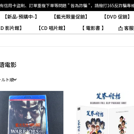
如有信用卡盜刷、訂單重複下單等問題 " 皆為詐騙 "，請撥打165反詐騙專
【新品-預購中-】
【藍光限量促銷】
【DVD 促銷】
CD 影片館】
【CD 唱片館】
【 電影書 】
📩 客服
語電影
ォルト順