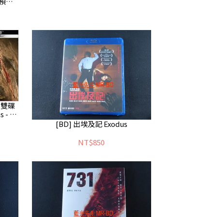
- 預計
D 雙碟
s - 預
[BD] 出埃及記 Exodus
NT$850