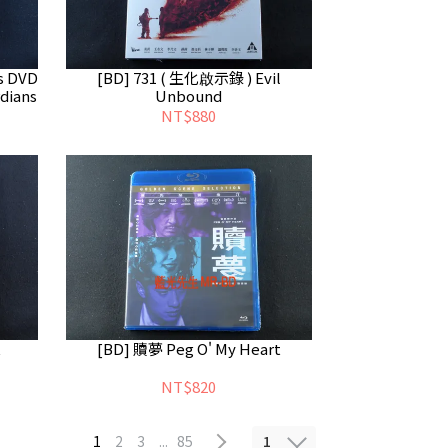
s DVD
[BD] 731 ( 生化啟示錄 ) Evil
dians
Unbound
NT$880
t
[BD] 贖夢 Peg O' My Heart
NT$820
1
1
2
3
...
85