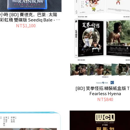
5小時 [BD] 賽德克．巴萊 : 太陽
虹橋 雙碟版 Seediq Bale - 二
手
NT$1,100
[BD] 笑拳怪招 精裝紙盒版 T
Fearless Hyena
NT$840