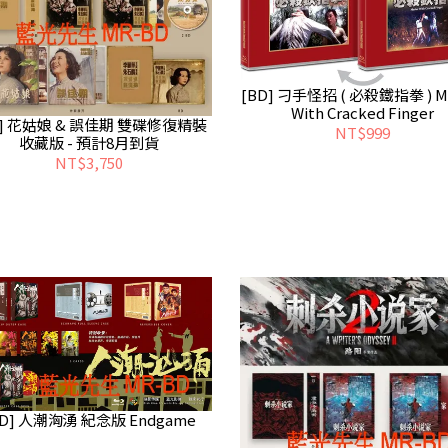
[BD] 刁手怪招 ( 必殺鐵指拳 ) Ma
With Cracked Finger
 花姑娘 & 誤佳期 雙碟修復精裝
NT$999
收藏版 - 預計8月到貨
NT$3,750
BD] 人潮洶湧 紀念版 Endgame