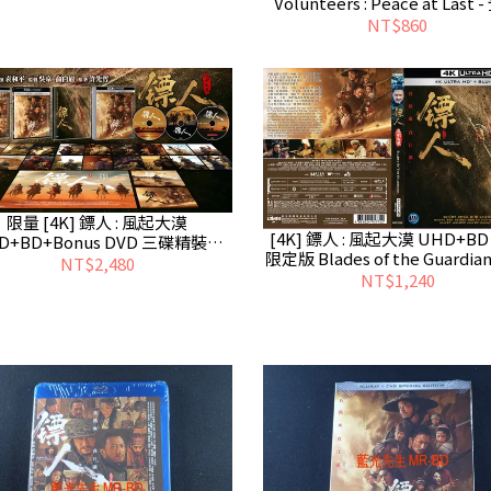
Volunteers : Peace at Last 
6/26發行
NT$860
限量 [4K] 鏢人 : 風起大漠
[4K] 鏢人 : 風起大漠 UHD+B
D+BD+Bonus DVD 三碟精裝版
限定版 Blades of the Guardian
Blades of the Guardians
NT$2,480
計6/24發行
NT$1,240