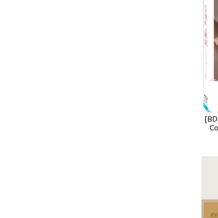
[B
Co