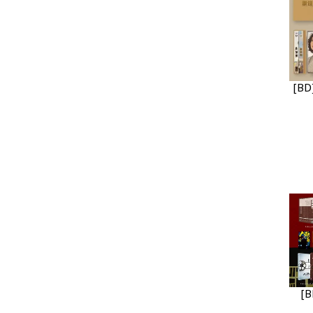
[BD]
[