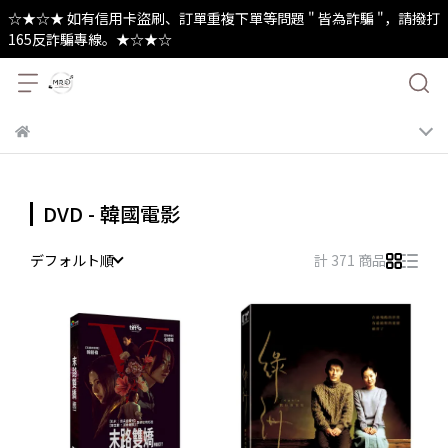
☆★☆★ 如有信用卡盜刷、訂單重複下單等問題 " 皆為詐騙 "，請撥打
165反詐騙專線。★☆★☆
DVD - 韓國電影
デフォルト順
計 371 商品