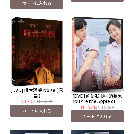
カートに入れる
[DVD] 噪音殺機 Noise ( 采
昌 )
[DVD] 妳是我眼中的蘋果
You Are the Apple of My
NT$340
NT$399
Eye ( 車庫娛樂 )
NT$340
NT$399
カートに入れる
カートに入れる