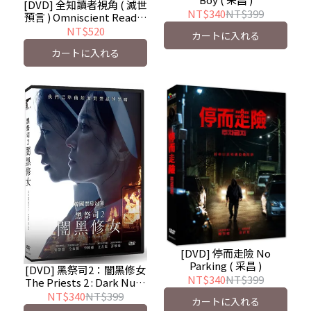
[DVD] 全知讀者視角 ( 滅世
NT$340
NT$399
預言 ) Omniscient Reader
: The Prophecy
NT$520
カートに入れる
カートに入れる
[DVD] 停而走險 No
Parking ( 采昌 )
[DVD] 黑祭司2：闇黑修女
NT$340
NT$399
The Priests 2 : Dark Nuns
( 車庫娛樂 )
NT$340
NT$399
カートに入れる