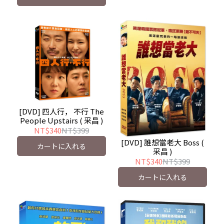
[DVD] 四人行， 不行 The
People Upstairs ( 采昌 )
NT$340
NT$399
[DVD] 誰想當老大 Boss (
カートに入れる
采昌 )
NT$340
NT$399
カートに入れる