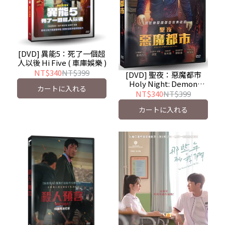
[DVD] 異能5：死了一個超
人以後 Hi Five ( 車庫娛樂 )
NT$340
NT$399
[DVD] 聖夜：惡魔都市
Holy Night: Demon
カートに入れる
Hunters ( 車庫娛樂 )
NT$340
NT$399
カートに入れる