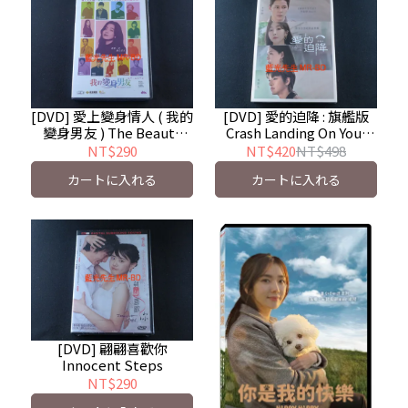
[DVD] 愛上變身情人 ( 我的
[DVD] 愛的迫降 : 旗艦版
變身男友 ) The Beauty
Crash Landing On You :
Inside
Live in Seoul ( 得利 )
NT$290
NT$420
NT$498
カートに入れる
カートに入れる
[DVD] 翩翩喜歡你
Innocent Steps
NT$290