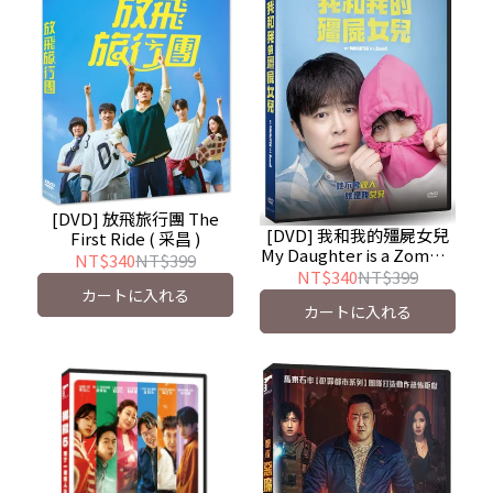
[DVD] 放飛旅行團 The
[DVD] 我和我的殭屍女兒
First Ride ( 采昌 )
My Daughter is a Zombie
NT$340
NT$399
( 車庫娛樂 )
NT$340
NT$399
カートに入れる
カートに入れる