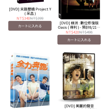
[DVD] 末路雙嬌 Project Y
( 采昌 )
NT$340
NT$399
[DVD] 綠洲 : 數位修復版
カートに入れる
Oasis ( 得利 ) - 預計8/21發
行
NT$420
NT$498
カートに入れる
[DVD] 美麗的聲音