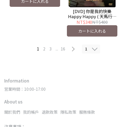
カートに入れる
[DVD] 你是我的快樂
Happy Happy ( 天馬行空
)
NT$340
NT$400
カートに入れる
1
1
2
3
...
16
Information
営業時間：10:00-17:00
About us
關於我們
我的帳戶
退款政策
隱私政策
服務條款
注意事項：