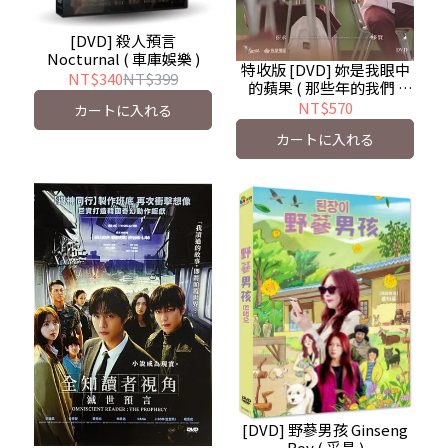
[DVD] 殺人預言
Nocturnal ( 車庫娛樂 )
特收版 [DVD] 妳是我眼中
NT$340
NT$399
的蘋果 ( 那些年的我們 )
You Are the Apple of My
NT$570
カートに入れる
Eye - 預計12/19發行
カートに入れる
[DVD] 野蔘男孩 Ginseng
Boy ( 采昌 )