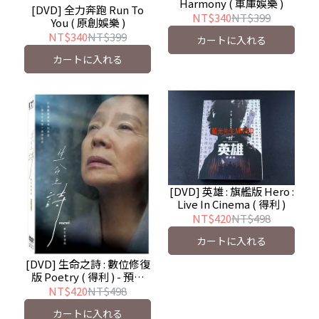
Harmony ( 車庫娛樂 )
[DVD] 全力奔跑 Run To
NT$340
NT$399
You ( 原創娛樂 )
NT$340
NT$399
カートに入れる
カートに入れる
[DVD] 英雄 : 旗艦版 Hero :
Live In Cinema ( 得利 )
NT$420
NT$498
カートに入れる
[DVD] 生命之詩 : 數位修復
版 Poetry ( 得利 ) - 預計
7/17發行
NT$420
NT$498
カートに入れる