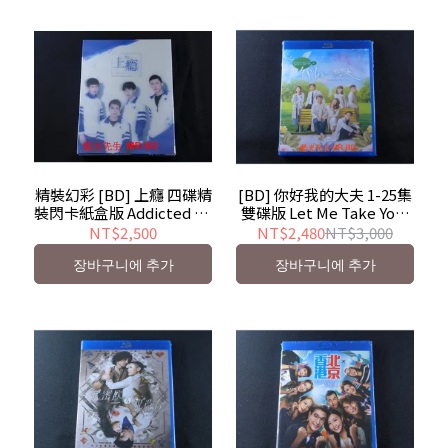
精裝幻彩 [BD] 上癮 四碟精
[BD] 你好我的大夫 1-25集
裝閃卡紙盒版 Addicted To
雙碟版 Let Me Take Your
You - 網路劇
Pulse - 香港TVB影集
NT$2,500
NT$2,480
NT$3,000
장바구니에 추가
장바구니에 추가