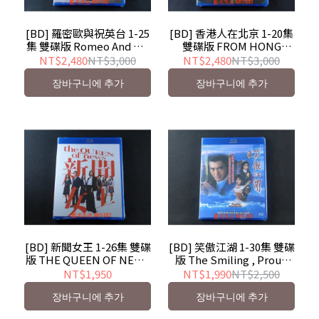
[BD] 羅密歐與祝英台 1-25
[BD] 香港人在北京 1-20集
集 雙碟版 Romeo And His
雙碟版 FROM HONG
Butterfly Lover - 香港
KONG TO BEIJING - 香港
NT$2,480
NT$3,000
NT$2,480
NT$3,000
TVB影集
TVB影集
장바구니에 추가
장바구니에 추가
[BD] 新聞女王 1-26集 雙碟
[BD] 笑傲江湖 1-30集 雙碟
版 THE QUEEN OF NEWS
版 The Smiling , Proud
- 香港TVB影集
Wanderer - 香港TVB影集
NT$1,950
NT$1,990
NT$2,500
장바구니에 추가
장바구니에 추가