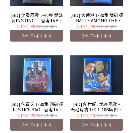
[BD] 笑看風雲 1-40集 雙碟
[BD] 大香港 1-30集 雙碟版
版 INSTINCT - 香港TVB影
BATTE AMONG THE
集
CLANS - 香港TVB影集
NT$1,990
NT$2,500
NT$1,990
NT$2,580
장바구니에 추가
장바구니에 추가
[BD] 包青天 1-80集 四碟版
[BD] 創世紀 : 地產風雲 +
JUSTICE BAO - 香港TVB
天地有情 1+2 1-106集 四碟
影集
版 AT THE THRESHOLD
NT$2,480
NT$3,000
NT$4,470
NT$6,000
OF AN ERA - 香港TVB影集
장바구니에 추가
장바구니에 추가