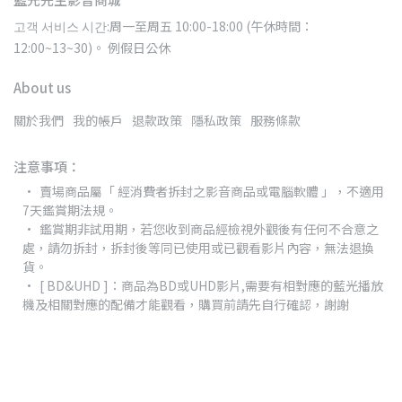
고객 서비스 시간:周一至周五 10:00-18:00 (午休時間：
12:00~13~30)。 例假日公休
About us
關於我們
我的帳戶
退款政策
隱私政策
服務條款
注意事項：
賣場商品屬「 經消費者拆封之影音商品或電腦軟體 」，不適用
7天鑑賞期法規。
鑑賞期非試用期，若您收到商品經檢視外觀後有任何不合意之
處，請勿拆封，拆封後等同已使用或已觀看影片內容，無法退換
貨。
[ BD&UHD ]：商品為BD或UHD影片,需要有相對應的藍光播放
機及相關對應的配備才能觀看，購買前請先自行確認，謝謝