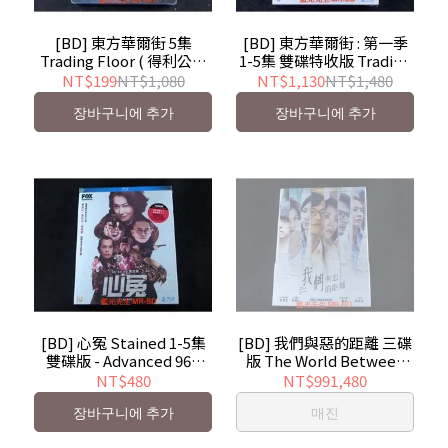
[BD] 東方華爾街 5集
[BD] 東方華爾街 : 第一季
Trading Floor ( 得利公司
1-5集 雙碟特收版 Trading
貨 )
Floor (2BD)
NT$199
NT$1,080
NT$1,130
NT$1,480
장바구니에 추가
장바구니에 추가
[BD] 心冤 Stained 1-5集
[BD] 我們與惡的距離 三碟
雙碟版 - Advanced 96K
版 The World Between
Upsampling 極致音效
Us ( 采昌 )
NT$480
NT$991,480
장바구니에 추가
매진