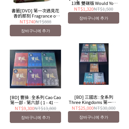
13集 雙碟版 Would You
Like a Cup of Coffee ( 得
NT$1,320
NT$1,500
書籤[DVD] 第一次遇見花
利 )
香的那刻 Fragrance of
장바구니에 추가
the First Flower ( 采昌 )
NT$740
NT$888
電視劇
장바구니에 추가
[BD] 三國志 : 全系列
[BD] 曹操 : 全系列 Cao Cao
Three Kingdoms 第一部 -
第一部 - 第六部 ( 1 - 41 話 )
第九部 ( 1 - 95 話 ) 二十七
十四碟珍藏版
NT$25,000
NT$30,000
NT$9,300
NT$13,800
碟珍藏版
장바구니에 추가
장바구니에 추가