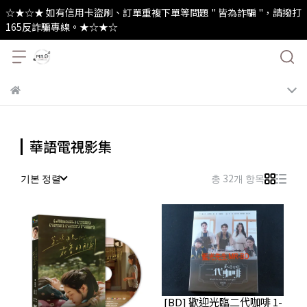
☆★☆★ 如有信用卡盜刷、訂單重複下單等問題 " 皆為詐騙 "，請撥打
165反詐騙專線。★☆★☆
華語電視影集
기본 정렬
총 32개 항목
[BD] 歡迎光臨二代咖啡 1-