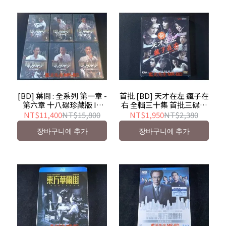
[BD] 葉問 : 全系列 第一章 -
首批 [BD] 天才在左 瘋子在
第六章 十八碟珍藏版 Ip
右 全輯三十集 首批三碟限
Man
量簽名版 - 首部香港4K網
NT$11,400
NT$15,800
NT$1,950
NT$2,380
劇 Alpha Beta BD-50G
장바구니에 추가
장바구니에 추가