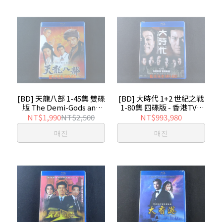
[BD] 天龍八部 1-45集 雙碟
[BD] 大時代 1+2 世紀之戰
版 The Demi-Gods and
1-80集 四碟版 - 香港TVB
Semi-Devils - 香港TVB影
影集
NT$1,990
NT$2,500
NT$993,980
集
매진
매진