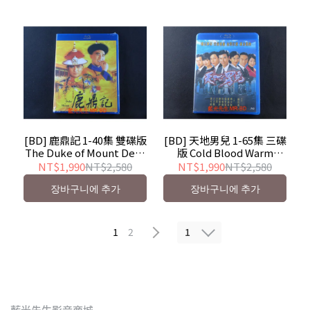
[BD] 鹿鼎記 1-40集 雙碟版
[BD] 天地男兒 1-65集 三碟
The Duke of Mount Deer
版 Cold Blood Warm
- 香港TVB影集
Heart - 香港TVB影集
NT$1,990
NT$2,580
NT$1,990
NT$2,580
장바구니에 추가
장바구니에 추가
1
1
2
藍光先生影音商城