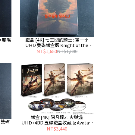
D 雙碟
鐵盒 [4K] 七王國的騎士 : 第一季
UHD 雙碟鐵盒版 Knight of the
Seven Kingdoms ( 得利 )
NT$1,650
NT$1,880
鐵盒 [4K] 阿凡達3 : 火與燼
D 雙碟
UHD+4BD 五碟鐵盒收藏版 Avatar :
Fire And Ash - 預計8/5發行 - 無中文
NT$3,440
字幕