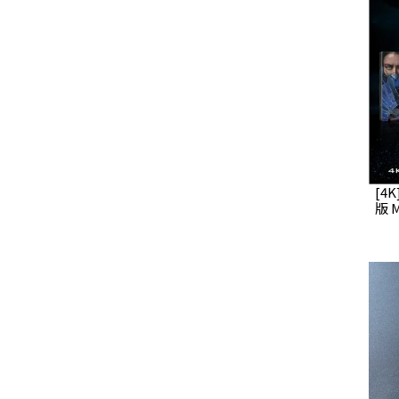
[4
版 M