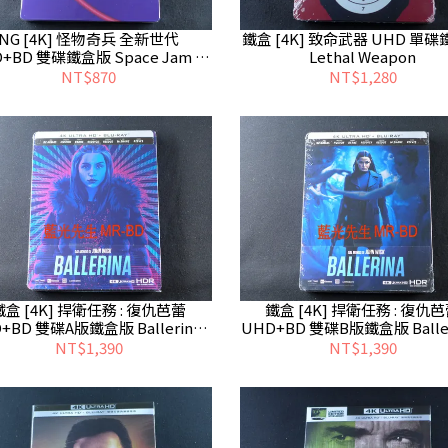
NG [4K] 怪物奇兵 全新世代
鐵盒 [4K] 致命武器 UHD 單
+BD 雙碟鐵盒版 Space Jam : A
Lethal Weapon
New Legacy
NT$870
NT$1,280
鐵盒 [4K] 捍衛任務 : 復仇芭蕾
鐵盒 [4K] 捍衛任務 : 復仇
+BD 雙碟A版鐵盒版 Ballerina -
UHD+BD 雙碟B版鐵盒版 Balleri
無中文字幕
無中文字幕
NT$1,390
NT$1,390