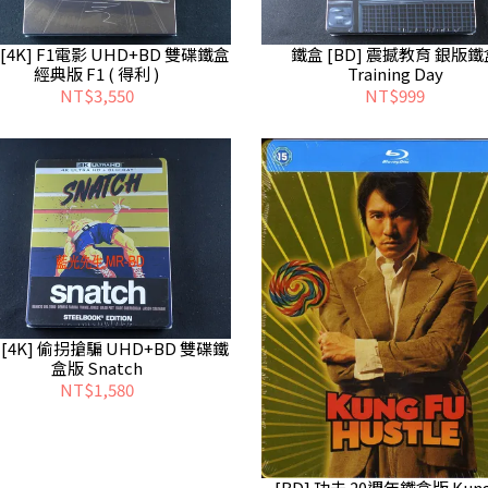
[4K] F1電影 UHD+BD 雙碟鐵盒
鐵盒 [BD] 震撼教育 銀版鐵
經典版 F1 ( 得利 )
Training Day
NT$3,550
NT$999
[4K] 偷拐搶騙 UHD+BD 雙碟鐵
盒版 Snatch
NT$1,580
[BD] 功夫 20週年鐵盒版 Kung