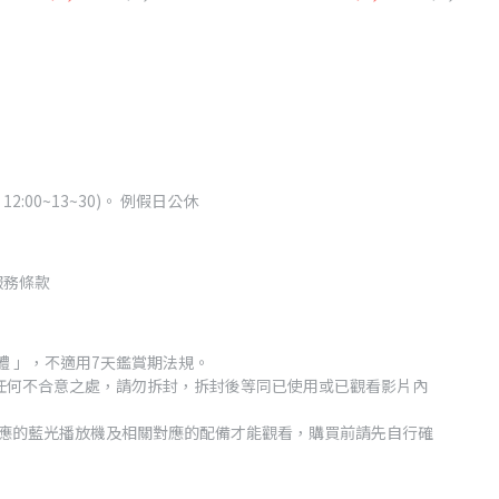
12:00~13~30)。 例假日公休
服務條款
體 」，不適用7天鑑賞期法規。
任何不合意之處，請勿拆封，拆封後等同已使用或已觀看影片內
要有相對應的藍光播放機及相關對應的配備才能觀看，購買前請先自行確