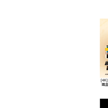
[4
鐵盒版