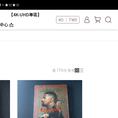
線。★☆★☆
【4K-UHD專區】
KO ｜ TWD
中心 📩
총 770개 항목