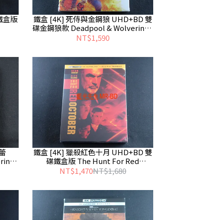
碟鐵盒版
鐵盒 [4K] 死侍與金鋼狼 UHD+BD 雙
碟金鋼狼款 Deadpool & Wolverine -
無中文字幕
NT$1,590
芭蕾
鐵盒 [4K] 獵殺紅色十月 UHD+BD 雙
na -
碟鐵盒版 The Hunt For Red
October ( 得利 )
NT$1,470
NT$1,680