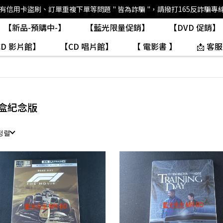
如有信用卡盜刷、訂單重複下單等問題 " 皆為詐騙 "，請撥打165反詐騙專
【新品-預購中-】
【藍光限量促銷】
【DVD 促銷】
CD 影片館】
【CD 唱片館】
【 電影書 】
📩 客服
盒紀念版
정렬