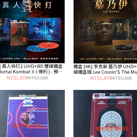
K] 真人快打2 UHD+BD 雙碟鐵盒
鐵盒 [4K] 李克寧 墓乃伊 UHD+
ortal Kombat II ( 得利 ) - 預計
碟鐵盒版 Lee Cronin'S The 
8/8發行
( 得利 ) - 預計7/17發行
NT$1,470
NT$1,680
NT$1,470
NT$1,680