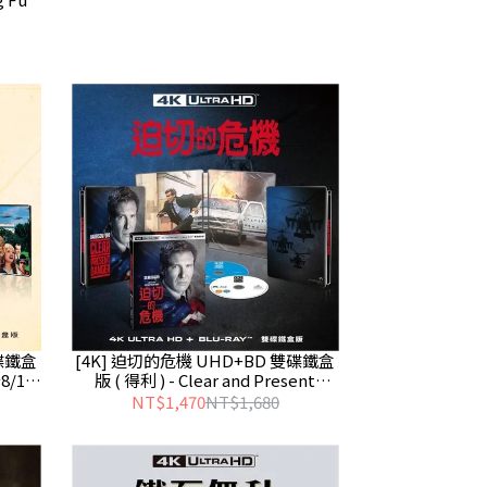
[4K] 迫切的危機 UHD+BD 雙碟鐵盒
雙碟鐵盒
版 ( 得利 ) - Clear and Present
8/14
Danger 預計8/10發行
NT$1,470
NT$1,680