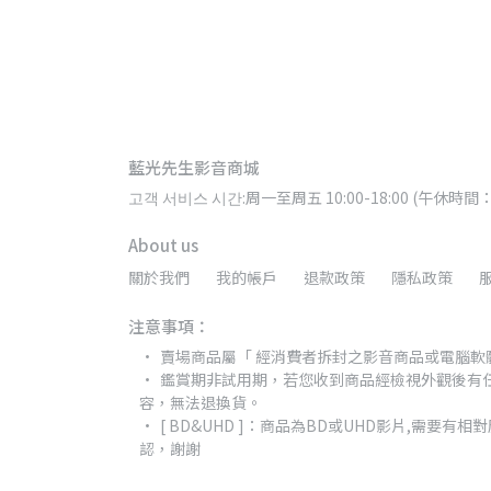
藍光先生影音商城
고객 서비스 시간:周一至周五 10:00-18:00 (午休時間：
About us
關於我們
我的帳戶
退款政策
隱私政策
注意事項：
賣場商品屬「 經消費者拆封之影音商品或電腦軟
鑑賞期非試用期，若您收到商品經檢視外觀後有
容，無法退換貨。
[ BD&UHD ]：商品為BD或UHD影片,需
認，謝謝