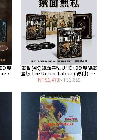
BD 雙
鐵盒 [4K] 鐵面無私 UHD+BD 雙碟鐵
Mummy
盒版 The Untouchables ( 得利 ) - 預
計7/17發行
NT$1,470
NT$1,680