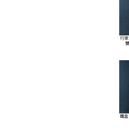
行家
雙
鐵盒