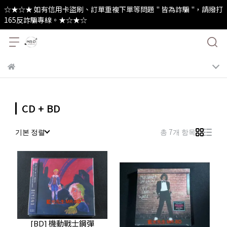
☆★☆★ 如有信用卡盜刷、訂單重複下單等問題 " 皆為詐騙 "，請撥打
165反詐騙專線。★☆★☆
CD + BD
기본 정렬
총 7개 항목
[BD] 機動戰士鋼彈