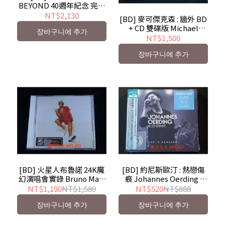
BEYOND 40週年紀念 完全
生産限定盤 THE ORIGIN
NT$2,130
[BD] 麥可傑克森 : 牆外 BD
BD+2CD 三碟特別版
+ CD 雙碟版 Michael
장바구니에 추가
Jackson : Off The Wall
NT$1,500
장바구니에 추가
[BD] 火星人布魯諾 24K魔
[BD] 約尼斯歐汀 : 熱戀傷
幻演唱會實錄 Bruno Mars
痕 Johannes Oerding :
Xxivk Magic BD + CD 雙碟
Alles Brennt-Live In
NT$1,190
NT$1,580
NT$520
NT$888
版
Hamburg BD + CD 雙碟影
장바구니에 추가
장바구니에 추가
音加值盤