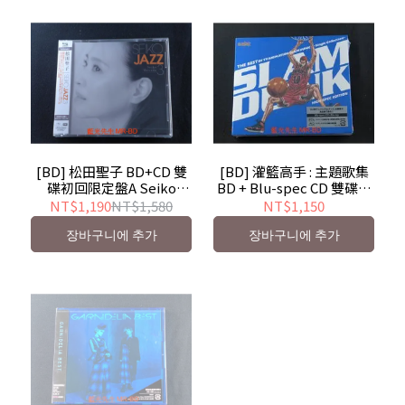
[BD] 松田聖子 BD+CD 雙
[BD] 灌籃高手 : 主題歌集
碟初回限定盤A Seiko
BD + Blu-spec CD 雙碟版
Matsuda : Seiko Jazz 3
The Best Of TV
NT$1,190
NT$1,580
NT$1,150
Animation Slam Dunk
장바구니에 추가
장바구니에 추가