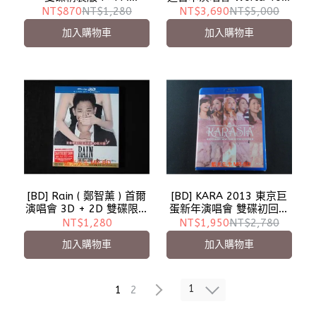
Smtown Live World Tour
Super Show4 Live In
NT$870
NT$1,280
NT$3,690
NT$5,000
In Madison Square
Japan 三碟初回限定版
加入購物車
加入購物車
Garden
[BD] KARA 2013 東京巨
[BD] Rain ( 鄭智薰 ) 首爾
蛋新年演唱會 雙碟初回限
演唱會 3D + 2D 雙碟限定
定版 KARA 2013 Happy
版 Rain The Best Show
NT$1,950
NT$2,780
NT$1,280
New Year In Tokyo Dome
BD-50G
加入購物車
加入購物車
BD-50G
1
1
2