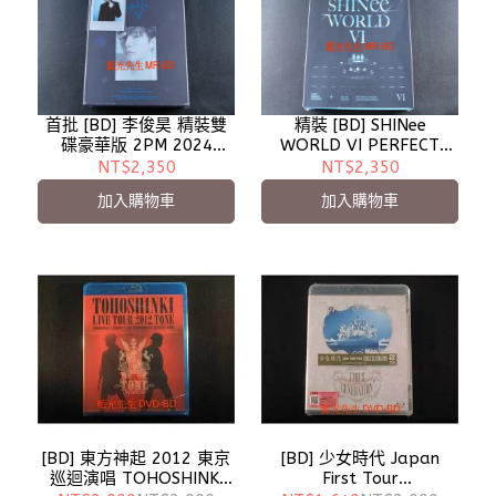
首批 [BD] 李俊昊 精裝雙
精裝 [BD] SHINee
碟豪華版 2PM 2024
WORLD VI PERFECT
CONCERT The day we
ILLUMINATION in SEOUL
NT$2,350
NT$2,350
meet again
雙碟豪華版
加入購物車
加入購物車
[BD] 東方神起 2012 東京
[BD] 少女時代 Japan
巡迴演唱 TOHOSHINKI
First Tour