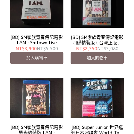
[BD] SM家族青春傳記電影
[BD] SM家族青春傳記電影
I AM : Smtown Live
四碟精裝版 ( 台灣正版 ) I
World Tour In Madison
AM : Smtown Live World
NT$3,900
NT$5,500
NT$2,350
NT$3,080
Square Garden BD-50G
Tour In Madison Square
加入購物車
加入購物車
雙碟初回限定版 ( 日本進
Garden
口版 )
[BD] SM家族青春傳記電影
[BD] Super Junior 世界巡
雙碟精裝版 I AM :
迴日本演唱會 World Tour