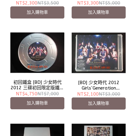
First Impact 雙碟豪華限
First Impact 手提袋 + 雙
NT$2,300
NT$3,500
NT$3,300
NT$5,000
定版
碟初回豪華限定盤
加入購物車
加入購物車
初回鐵盒 [BD] 少女時代
[BD] 少女時代 2012
2012 三碟初回限定版鐵盒
Girls`Generation
Girls`Generation
Complete Video
NT$4,750
NT$7,000
NT$2,100
NT$3,000
Complete Video
Collection 雙碟限定版 (
加入購物車
加入購物車
Collection
日本進口版 )