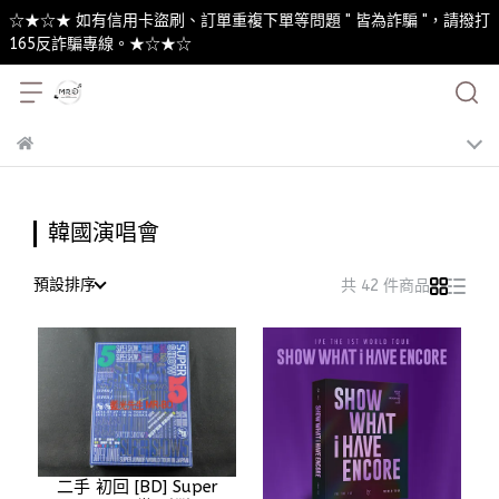
☆★☆★ 如有信用卡盜刷、訂單重複下單等問題 " 皆為詐騙 "，請撥打
165反詐騙專線。★☆★☆
韓國演唱會
預設排序
共 42 件商品
二手 初回 [BD] Super