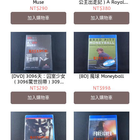
Muse
公主出走記 ) A Royal
Night Out
NT$290
NT$380
加入購物車
加入購物車
[DVD] 3096天：囚室少女
[BD] 魔球 Moneyball
( 3096驚世拐帶 ) 3096
Days
NT$290
NT$998
加入購物車
加入購物車