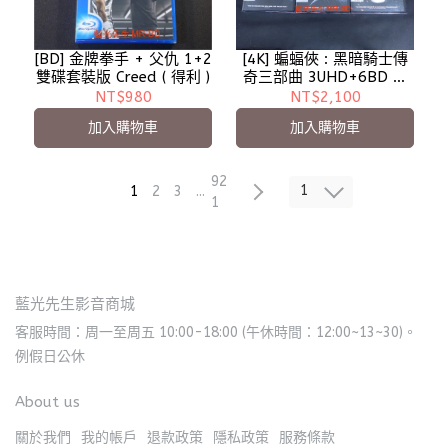
[BD] 金牌拳手 + 父仇 1+2
[4K] 蝙蝠俠 : 黑暗騎士傳
雙碟套裝版 Creed ( 得利 )
奇三部曲 3UHD+6BD 九
碟套裝版 The Dark
NT$980
NT$2,100
Knight
加入購物車
加入購物車
92
1
1
2
3
...
1
藍光先生影音商城
客服時間：周一至周五 10:00-18:00 (午休時間：12:00~13~30)。
例假日公休
About us
關於我們
我的帳戶
退款政策
隱私政策
服務條款