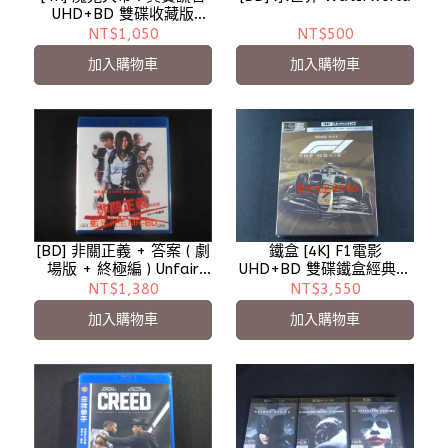
UHD+BD 雙碟收藏版
True Lies - 無中文字幕
NT$1,050
NT$500
加入購物車
加入購物車
[BD] 非關正義 + 答案 ( 劇
鐵盒 [4K] F1電影
場版 + 終極編 ) Unfair
UHD+BD 雙碟鐵盒經典版
The Answer
F1 ( 得利 )
NT$1,380
NT$3,550
加入購物車
加入購物車