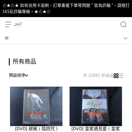
☆★☆★ 如有信用卡盜刷、訂單重複下單等問題 " 皆為詐騙 "，請撥打
165反詐騙專線。★☆★☆
所有商品
預設排序
共 22091 件商品
[DVD] 繆屍 ( 陰詩咒 )
[DVD] 皇家遇見愛 ( 皇家