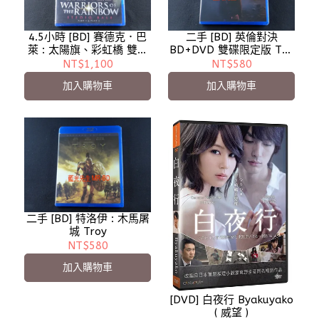
4.5小時 [BD] 賽德克．巴
二手 [BD] 英倫對決
萊 : 太陽旗、彩虹橋 雙碟
BD+DVD 雙碟限定版 The
版 Seediq Bale - 二手
Foreigner
NT$1,100
NT$580
加入購物車
加入購物車
二手 [BD] 特洛伊 : 木馬屠
城 Troy
NT$580
加入購物車
[DVD] 白夜行 Byakuyako
( 威望 )