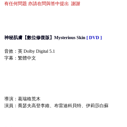
有任何問題 亦請在問與答中提出 謝謝
神秘肌膚【數位修復版】Mysterious Skin
[ DVD ]
音效：英 Dolby Digital 5.1
字幕：繁體中文
導演：葛瑞格荒木
演員：喬瑟夫高登李維、布雷迪科貝特、伊莉莎白蘇