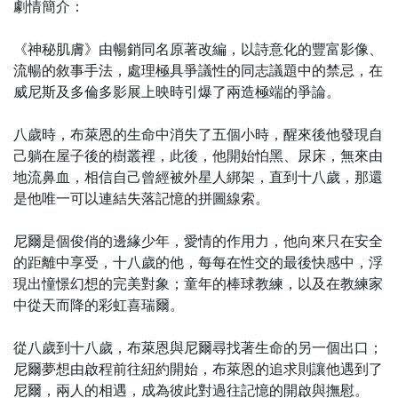
劇情簡介：
《神秘肌膚》由暢銷同名原著改編，以詩意化的豐富影像、
流暢的敘事手法，處理極具爭議性的同志議題中的禁忌，在
威尼斯及多倫多影展上映時引爆了兩造極端的爭論。
八歲時，布萊恩的生命中消失了五個小時，醒來後他發現自
己躺在屋子後的樹叢裡，此後，他開始怕黑、尿床，無來由
地流鼻血，相信自己曾經被外星人綁架，直到十八歲，那還
是他唯一可以連結失落記憶的拼圖線索。
尼爾是個俊俏的邊緣少年，愛情的作用力，他向來只在安全
的距離中享受，十八歲的他，每每在性交的最後快感中，浮
現出憧憬幻想的完美對象；童年的棒球教練，以及在教練家
中從天而降的彩虹喜瑞爾。
從八歲到十八歲，布萊恩與尼爾尋找著生命的另一個出口；
尼爾夢想由啟程前往紐約開始，布萊恩的追求則讓他遇到了
尼爾，兩人的相遇，成為彼此對過往記憶的開啟與撫慰。