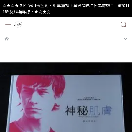
☆★☆★ 如有信用卡盜刷、訂單重複下單等問題 " 皆為詐騙 "，請撥打
165反詐騙專線。★☆★☆