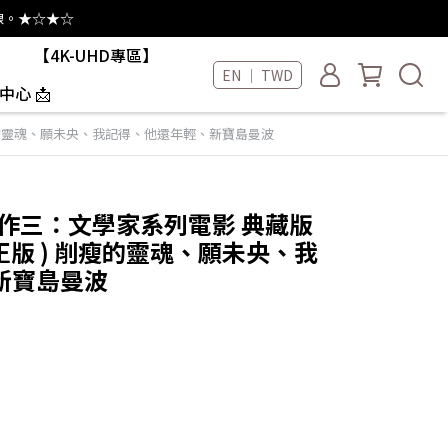
線。★☆★☆
【4K-UHD專區】
EN ｜ TWD
中心 📩
) 削瘦的靈魂、願未央、我記得、他還年輕、新寶島曼波
嶼寫作三：文學家系列電影 典藏版
洧誠正版 ) 削瘦的靈魂、願未央、我
新寶島曼波