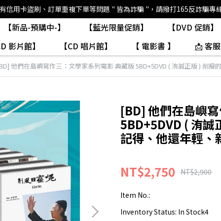
如有信用卡盜刷、訂單重複下單等問題 " 皆為詐騙 "，請撥打165反詐騙專
【新品-預購中-】
【藍光限量促銷】
【DVD 促銷】
CD 影片館】
【CD 唱片館】
【 電影書 】
📩 客服
[BD] 他們在島嶼寫作三：文學家系列電影 典藏版 5BD+5DVD ( 洧誠正版 
[BD] 他們在島
5BD+5DVD ( 
記得、他還年輕、
NT$2,750
NT$2,900
Item No.:
Inventory Status:
In Stock4