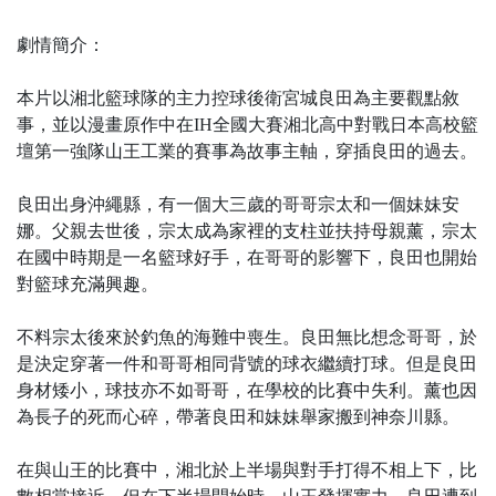
劇情簡介：
本片以湘北籃球隊的主力控球後衛宮城良田為主要觀點敘
事，並以漫畫原作中在IH全國大賽湘北高中對戰日本高校籃
壇第一強隊山王工業的賽事為故事主軸，穿插良田的過去。
良田出身沖繩縣，有一個大三歲的哥哥宗太和一個妹妹安
娜。父親去世後，宗太成為家裡的支柱並扶持母親薰，宗太
在國中時期是一名籃球好手，在哥哥的影響下，良田也開始
對籃球充滿興趣。
不料宗太後來於釣魚的海難中喪生。良田無比想念哥哥，於
是決定穿著一件和哥哥相同背號的球衣繼續打球。但是良田
身材矮小，球技亦不如哥哥，在學校的比賽中失利。薰也因
為長子的死而心碎，帶著良田和妹妹舉家搬到神奈川縣。
在與山王的比賽中，湘北於上半場與對手打得不相上下，比