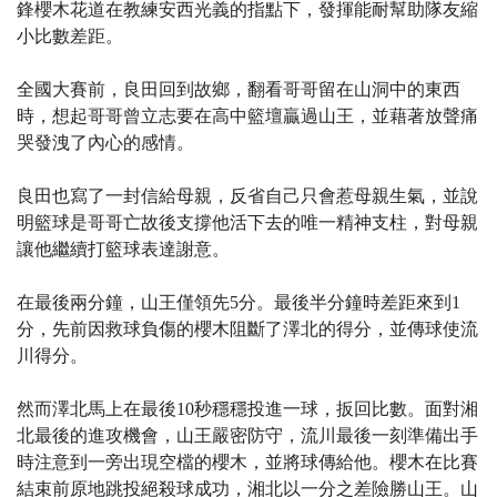
鋒櫻木花道在教練安西光義的指點下，發揮能耐幫助隊友縮
小比數差距。
全國大賽前，良田回到故鄉，翻看哥哥留在山洞中的東西
時，想起哥哥曾立志要在高中籃壇贏過山王，並藉著放聲痛
哭發洩了內心的感情。
良田也寫了一封信給母親，反省自己只會惹母親生氣，並說
明籃球是哥哥亡故後支撐他活下去的唯一精神支柱，對母親
讓他繼續打籃球表達謝意。
在最後兩分鐘，山王僅領先5分。最後半分鐘時差距來到1
分，先前因救球負傷的櫻木阻斷了澤北的得分，並傳球使流
川得分。
然而澤北馬上在最後10秒穩穩投進一球，扳回比數。面對湘
北最後的進攻機會，山王嚴密防守，流川最後一刻準備出手
時注意到一旁出現空檔的櫻木，並將球傳給他。櫻木在比賽
結束前原地跳投絕殺球成功，湘北以一分之差險勝山王。山