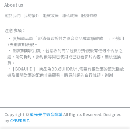
About us
關於我們
我的帳戶
退款政策
隱私政策
服務條款
注意事項：
賣場商品屬「 經消費者拆封之影音商品或電腦軟體 」，不適用
7天鑑賞期法規。
鑑賞期非試用期，若您收到商品經檢視外觀後有任何不合意之
處，請勿拆封，拆封後等同已使用或已觀看影片內容，無法退換
貨。
[ BD&UHD ]：商品為BD或UHD影片,需要有相對應的藍光播放
機及相關對應的配備才能觀看，購買前請先自行確認，謝謝
Copyright ©
藍光先生影音商城
All Rights Reserved.
Designed
by
CYBERBIZ
.