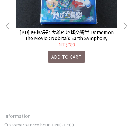
[BD] 哆啦A夢 : 大雄的地球交響樂 Doraemon
[B
the Movie : Nobita's Earth Symphony
NT$780
ADD TO CART
fly
Information
Customer service hour: 10:00-17:00