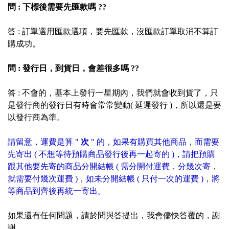
問 : 下標後需要先匯款嗎 ??
答 : 訂單選用匯款選項
，
要先匯款，沒匯款訂單取消不算訂
購成功。
問 : 發行日，到貨日，會差很多嗎 ??
答 : 不會的，基本上發行一星期內，我們就會收到貨了，只
是發行商的發行日有時會常常變動( 延遲發行 )，所以還是要
以發行商為準。
請留意，運費是算 "
次
" 的，如果有購買其他商品，而需要
先寄出 ( 不想等待預購商品發行後再一起寄的 )，請把預購
跟其他要先寄的商品分開結帳 ( 需分開付運費，分幾次寄，
就需要付幾次運費 )，如未分開結帳 ( 只付一次的運費 )，將
等商品到齊後再統一寄出。
如果還有任何問題，請於問與答提出，我會儘快答覆的，謝
謝。