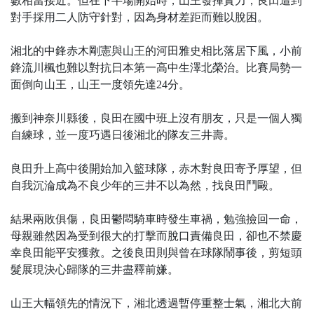
數相當接近。但在下半場開始時，山王發揮實力，良田遭到
對手採用二人防守針對，因為身材差距而難以脫困。
湘北的中鋒赤木剛憲與山王的河田雅史相比落居下風，小前
鋒流川楓也難以對抗日本第一高中生澤北榮治。比賽局勢一
面倒向山王，山王一度領先達24分。
搬到神奈川縣後，良田在國中班上沒有朋友，只是一個人獨
自練球，並一度巧遇日後湘北的隊友三井壽。
良田升上高中後開始加入籃球隊，赤木對良田寄予厚望，但
自我沉淪成為不良少年的三井不以為然，找良田鬥毆。
結果兩敗俱傷，良田鬱悶騎車時發生車禍，勉強撿回一命，
母親雖然因為受到很大的打擊而脫口責備良田，卻也不禁慶
幸良田能平安獲救。之後良田則與曾在球隊鬧事後，剪短頭
髮展現決心歸隊的三井盡釋前嫌。
山王大幅領先的情況下，湘北透過暫停重整士氣，湘北大前