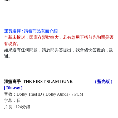
運費選擇 : 請看商品頁面介紹
全新未拆封
，
因庫存變動較大，若有急用下標前先詢問是否
有現貨
。
如果還有任何問題，請於問與答提出，我會儘快答覆的，謝
謝。
灌籃高手 THE FIRST SLAM DUNK
( 藍光版 )
[ Blu-ray ]
音效：Dolby TrueHD ( Dolby Atmos）/ PCM
字幕：日
片長 : 124分鐘