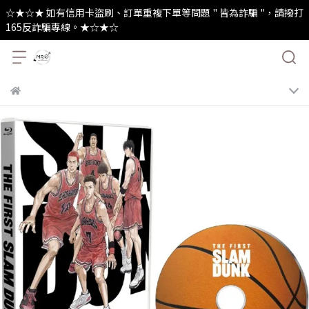
☆★☆★ 如有信用卡盜刷、訂單重複下單等問題 " 皆為詐騙 "，請撥打
165反詐騙專線。★☆★☆