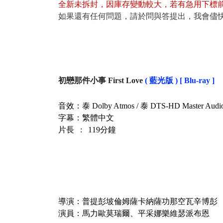
全新未拆封
，
因庫存變動較大，若有急用下標
如果還有任何問題，請於問與答提出，我會儘
初戀那件小事 First Love
( 藍光版 ) [ Blu-ray ]
音效：泰 Dolby Atmos / 泰 DTS-HD Master Audio
字幕：
繁體中文
片長 : 119分鐘
導演：普提彭坡倫姆薩卡納薩功那空瓦辛博彭
演員：馬力歐莫瑞爾、平采娜樂維瑟派布恩