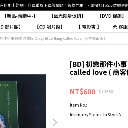
如有信用卡盜刷、訂單重複下單等問題 " 皆為詐騙 "，請撥打165反詐騙專
【新品-預購中-】
【藍光限量促銷】
【DVD 促銷】
CD 影片館】
【CD 唱片館】
【 電影書 】
📩 客服
那件小事 限量珍藏版 Crazy little thing called love ( 商客優正版 )
[BD] 初戀那件小事 限
called love ( 商
NT$600
NT$680
Item No.:
Inventory Status:
In Stock3