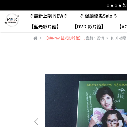
☆★☆★ 
※最新上架 NEW※
※ 促銷優惠Sale ※
【藍光影片館】
【DVD 影片館】
【V
【Blu-ray 藍光影片館】
,
喜劇、愛情
[BD] 初戀