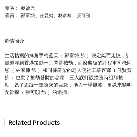
導演 :
麥啟光
演員 :
郭富城
、任賢齊
、
林家棟
、
張可頤
劇情簡介 :
生活拮据的摔角手梅藍天（ 郭富城 飾 ）決定鋌而走險，計
畫越洋到香港策動一宗閃電械劫，而廢柴級的計程車司機阿
慫（ 林家棟 飾 ）和同樣廢柴的老人院社工慕容輝（ 任賢齊
飾 ）也動了搶劫發財的念頭，三人誤打誤撞臨時組隊搶
劫，為了追蹤一筆搶來的巨款，捲入一場風波，更惹來精明
女幹探（ 張可頤 飾 ）的追捕。
Related Products