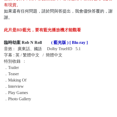
有現貨
。
如果還有任何問題，請於問與答提出，我會儘快答覆的，謝
謝。
此片是BD藍光，要有藍光播放機才能觀看
臨時劫案 Rob N Roll
( 藍光版 ) [ Blu-ray ]
音效 : 廣東話
Dolby TrueHD 5.1
、國語
字幕 : 英 / 繁體中文 / 簡體中文
特別收錄 :
．
Trailer
．
Teaser
．
Making Of
．
Interview
．
Play Games
．
Photo Gallery