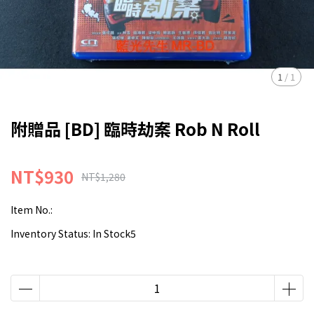
1
/
1
附贈品 [BD] 臨時劫案 Rob N Roll
NT$930
NT$1,280
Item No.:
Inventory Status:
In Stock5