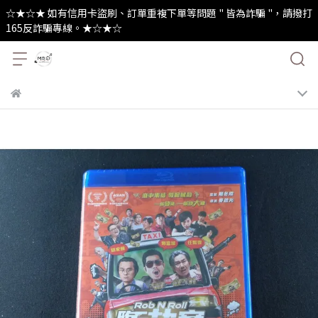
☆★☆★ 如有信用卡盜刷、訂單重複下單等問題 " 皆為詐騙 "，請撥打
165反詐騙專線。★☆★☆