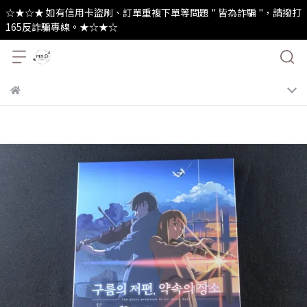
☆★☆★ 如有信用卡盜刷、訂單重複下單等問題 " 皆為詐騙 "，請撥打
165反詐騙專線。★☆★☆