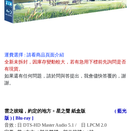
運費選擇 : 請看商品頁面介紹
全新未拆封
，
因庫存變動較大，若有急用下標前先詢問是否
有現貨
。
如果還有任何問題，請於問與答提出，我會儘快答覆的，謝
謝。
雲之彼端，約定的地方 + 星之聲 紙盒版
( 藍光
版 ) [ Blu-ray ]
音效 : 日 DTS-HD Master Audio 5.1 / 日 LPCM 2.0