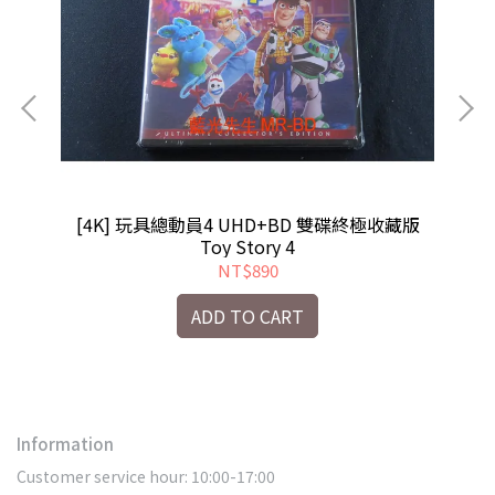
[
章
[4K] 玩具總動員4 UHD+BD 雙碟終極收藏版
aga
Toy Story 4
NT$890
ADD TO CART
Information
Customer service hour: 10:00-17:00