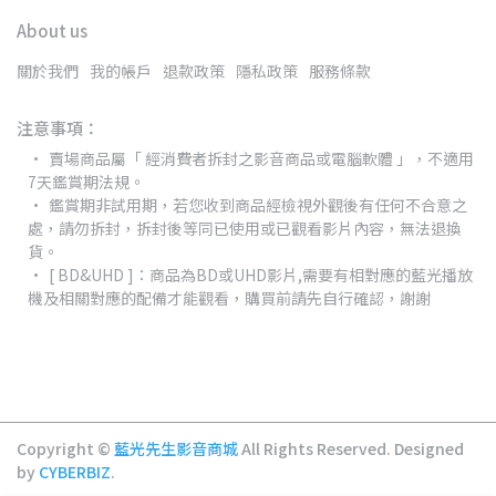
About us
關於我們
我的帳戶
退款政策
隱私政策
服務條款
注意事項：
賣場商品屬「 經消費者拆封之影音商品或電腦軟體 」，不適用
7天鑑賞期法規。
鑑賞期非試用期，若您收到商品經檢視外觀後有任何不合意之
處，請勿拆封，拆封後等同已使用或已觀看影片內容，無法退換
貨。
[ BD&UHD ]：商品為BD或UHD影片,需要有相對應的藍光播放
機及相關對應的配備才能觀看，購買前請先自行確認，謝謝
Copyright ©
藍光先生影音商城
All Rights Reserved.
Designed
by
CYBERBIZ
.