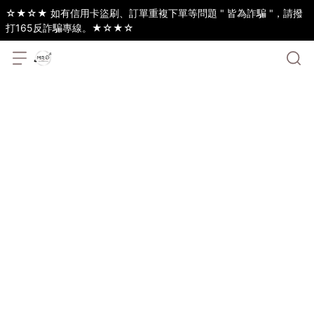
☆★☆★ 如有信用卡盜刷、訂單重複下單等問題 " 皆為詐騙 "，請撥
打165反詐騙專線。★☆★☆
[DVD] 誆世巨作：蜘蛛窩新宇宙
Cobweb ( 車庫娛樂 )
NT$340
NT$399
Item No.:
Inventory Status:
In Stock