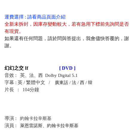
運費選擇 : 請看商品頁面介紹
全新未拆封
，
因庫存變動較大，若有急用下標前先詢問是否
有現貨
。
如果還有任何問題，請於問與答提出，我會儘快答覆的，謝
謝。
幻幻之交 If
[ DVD ]
音效 :
英
、法、西
Dolby Digital 5.1
字幕 : 英 / 繁體中文 /
廣東話 /
法 / 西 / 韓
片長 : 104分鐘
導演 :
約翰卡拉辛斯基
演員 :
萊恩雷諾斯、約翰卡拉辛斯基