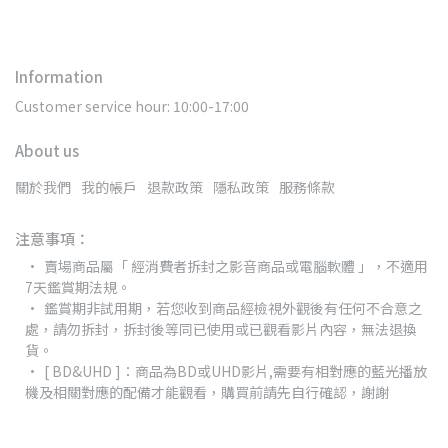
Information
Customer service hour: 10:00-17:00
About us
關於我們
我的帳戶
退款政策
隱私政策
服務條款
注意事項：
賣場商品屬「 經消費者拆封之影音商品或電腦軟體 」，不適用
7天鑑賞期法規。
鑑賞期非試用期，若您收到商品經檢視外觀後有任何不合意之
處，請勿拆封，拆封後等同已使用或已觀看影片內容，無法退換
貨。
[ BD&UHD ]：商品為BD或UHD影片,需要有相對應的藍光播放
機及相關對應的配備才能觀看，購買前請先自行確認，謝謝