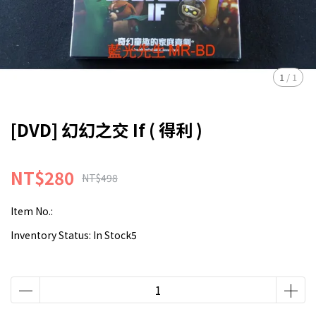
1
/
1
[DVD] 幻幻之交 If ( 得利 )
NT$280
NT$498
Item No.:
Inventory Status:
In Stock5