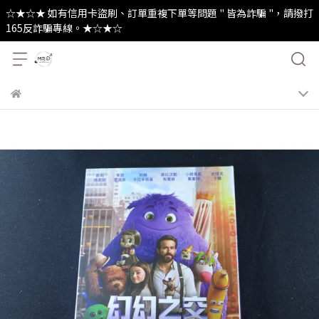
☆★☆★ 如有信用卡盜刷、訂單重複下單等問題 " 皆為詐騙 "，請撥打
165反詐騙專線。★☆★☆