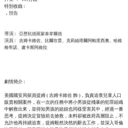
特別收錄 :
．
預告
導演 :
亞歷杭德羅蒙泰韋爾德
演員 :
吉姆卡維佐、比爾坎普
、
克莉絲塔爾阿帕里西奧
、
哈維
格帝諾
、
盧卡斯阿維拉
劇情簡介 :
美國國安局探員提姆 ( 吉姆卡維佐 飾 )，負責追查兒童人口
販賣相關案件，在一次的任務中將小男孩從殘暴的犯罪組織
中解救出來，並得知男孩的姐姐也同樣受害其中，經過一番
思考，提姆決定冒險前去搶救，未料卻被政府高層阻止，不
允許他再持續追查，提姆毅然決然的辭去工作，並深入哥倫