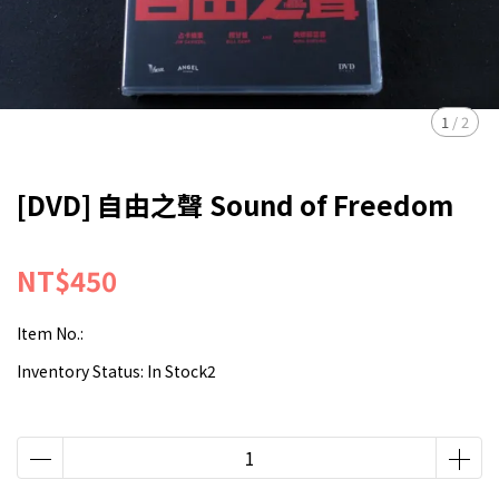
1
/
2
[DVD] 自由之聲 Sound of Freedom
NT$450
Item No.:
Inventory Status:
In Stock2