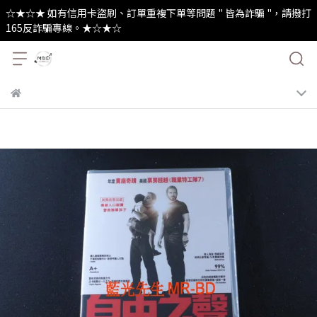
☆★☆★ 如有信用卡盜刷、訂單重複下單等問題 " 皆為詐騙 "，請撥打
165反詐騙專線。★☆★☆