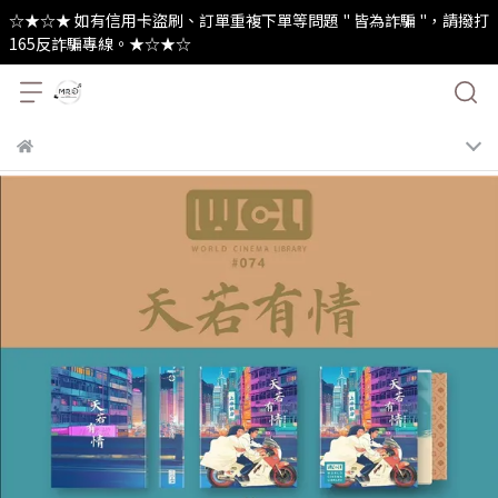
☆★☆★ 如有信用卡盜刷、訂單重複下單等問題 " 皆為詐騙 "，請撥打
165反詐騙專線。★☆★☆