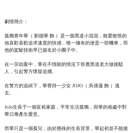
劇情簡介：
孤獨青年華（ 劉德華 飾 ）是一個黑道小混混，敢愛敢恨的
他喜歡喜歡追求速度的快感，唯一擁有的便是一部機車，而
他的駕駛技術早已揚名於小圈子中。
在一宗劫案中，華在不情願的情況下答應黑道老大做接駁
人，引起警方懷疑追捕。
在警方的追緝下，華脅持一少女 JOJO（ 吳倩蓮 飾 ）逃
去。
JoJo生長于一個富裕家庭，平常生活孤獨，與華的相處中對
華日漸產生愛意。
而華只是一個孤兒，由於懸殊的生長背景，華起初並不能接