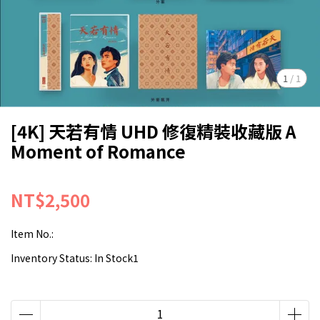
1
/
1
[4K] 天若有情 UHD 修復精裝收藏版 A
Moment of Romance
NT$2,500
Item No.:
Inventory Status:
In Stock1