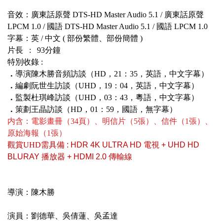
音效：廣東話原聲 DTS-HD Master Audio 5.1 / 廣東話原聲
LPCM 1.0 / 國語 DTS-HD Master Audio 5.1 / 國語 LPCM 1.0
字幕：英 /
中文 ( 部份繁體、部份簡體 )
片長 : 93分鐘
特別收錄 :
．
導演陳木勝音頻訪談（HD，21：35，英語，中文字幕）
．
編劇阮世生訪談（UHD，19：04，英語，中文字幕）
．
監製杜琪峰訪談（UHD，03：43，粵語，中文字幕）
．
策劃王晶訪談（HD，01：59，國語，無字幕）
内含：
電影畫冊（34頁）、明信片（5張）、信件（1張）、
原始海報（1張）
觀賞UHD
需具備 : HDR 4K ULTRA HD 電視 + UHD HD
BLURAY 播放器 + HDMI 2.0 傳輸線
導演：陳木勝
演員：劉德華、吳倩蓮、吳孟達