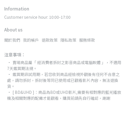
Information
Customer service hour: 10:00-17:00
About us
關於我們
我的帳戶
退款政策
隱私政策
服務條款
注意事項：
賣場商品屬「 經消費者拆封之影音商品或電腦軟體 」，不適用
7天鑑賞期法規。
鑑賞期非試用期，若您收到商品經檢視外觀後有任何不合意之
處，請勿拆封，拆封後等同已使用或已觀看影片內容，無法退換
貨。
[ BD&UHD ]：商品為BD或UHD影片,需要有相對應的藍光播放
機及相關對應的配備才能觀看，購買前請先自行確認，謝謝