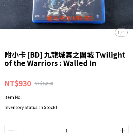
1
/
1
附小卡 [BD] 九龍城寨之圍城 Twilight
of the Warriors : Walled In
NT$930
NT$1,280
Item No.:
Inventory Status:
In Stock1