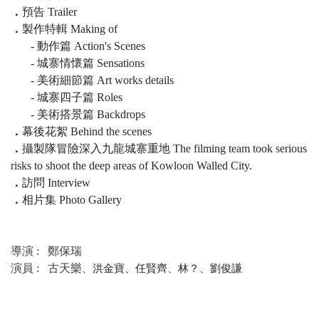
．
預告 Trailer
．
製作特輯 Making of
- 動作篇 Action's Scenes
- 城寨情懷篇 Sensations
- 美術細節篇 Art works details
- 城寨四子篇 Roles
- 美術搭景篇 Backdrops
．
幕後花絮 Behind the scenes
．
攝製隊冒險深入九龍城寨重地 The filming team took serious
risks to shoot the deep areas of Kowloon Walled City.
．
訪問 Interview
．
相片集 Photo Gallery
導演 :
鄭保瑞
演員 :
古天樂
、洪金寶、任賢齊、林？、劉俊謙