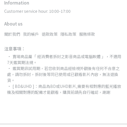
Information
Customer service hour: 10:00-17:00
About us
關於我們
我的帳戶
退款政策
隱私政策
服務條款
注意事項：
賣場商品屬「 經消費者拆封之影音商品或電腦軟體 」，不適用
7天鑑賞期法規。
鑑賞期非試用期，若您收到商品經檢視外觀後有任何不合意之
處，請勿拆封，拆封後等同已使用或已觀看影片內容，無法退換
貨。
[ BD&UHD ]：商品為BD或UHD影片,需要有相對應的藍光播放
機及相關對應的配備才能觀看，購買前請先自行確認，謝謝