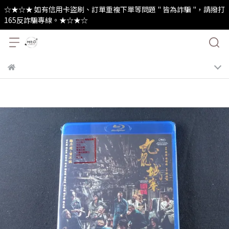
☆★☆★ 如有信用卡盜刷、訂單重複下單等問題 " 皆為詐騙 "，請撥打
165反詐騙專線。★☆★☆