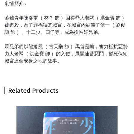
劇情簡介 :
落難青年陳洛軍（ 林？ 飾 ）因得罪大老闆（ 洪金寶 飾 ）
被追殺，為了避禍誤闖城寨，在城寨內結識了信一（ 劉俊
謙 飾 ）、十二少、四仔等，成為換帖好兄弟。
眾兄弟們以龍捲風（ 古天樂 飾 ）馬首是瞻，奮力抵抗惡勢
力大老闆（ 洪金寶 飾 ）的入侵，展開連番惡鬥，誓死保衛
城寨這個安身之地的故事。
Related Products