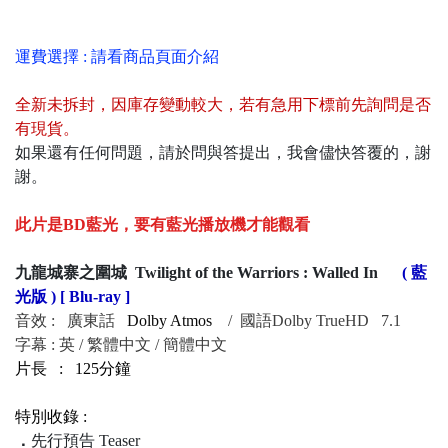
運費選擇 : 請看商品頁面介紹
全新未拆封
，
因庫存變動較大，若有急用下標前先詢問是否
有現貨
。
如果還有任何問題，請於問與答提出，我會儘快答覆的，謝
謝。
此片是BD藍光，要有藍光播放機才能觀看
九龍城寨之圍城 Twilight of the Warriors : Walled In
( 藍
光版 ) [ Blu-ray ]
音效 : 廣東話
Dolby Atmos
/ 國語
Dolby TrueHD 7.1
字幕 : 英 / 繁體中文 / 簡體中文
片長 : 125分鐘
特別收錄 :
．
先行預告 Teaser