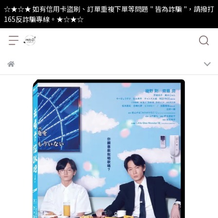
☆★☆★ 如有信用卡盜刷、訂單重複下單等問題 " 皆為詐騙 "，請撥打
165反詐騙專線。★☆★☆