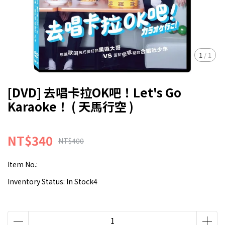
1
/
1
[DVD] 去唱卡拉OK吧！Let's Go
Karaoke！ ( 天馬行空 )
NT$340
NT$400
Item No.:
Inventory Status:
In Stock4