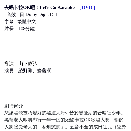
去唱卡拉OK吧！Let's Go Karaoke！
[ DVD ]
音效 : 日 Dolby Digital 5.1
字幕 : 繁體中文
片長：108分鐘
導演：山下敦弘
演員：綾野剛、齋藤潤
劇情簡介 :
想讓唱歌技巧變好的黑道大哥vs苦於變聲期的合唱社少年。
黑幫老大即將舉行一年一度的殘酷卡拉OK歌唱大賽，輸的
人將接受老大的「私刑懲罰」。五音不全的成田狂兒（綾野