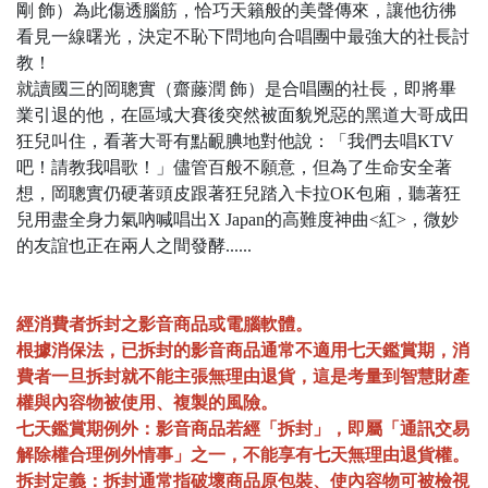
剛 飾）為此傷透腦筋，恰巧天籟般的美聲傳來，讓他彷彿
看見一線曙光，決定不恥下問地向合唱團中最強大的社長討
教！
就讀國三的岡聰實（齋藤潤 飾）是合唱團的社長，即將畢
業引退的他，在區域大賽後突然被面貌兇惡的黑道大哥成田
狂兒叫住，看著大哥有點靦腆地對他說：「我們去唱KTV
吧！請教我唱歌！」儘管百般不願意，但為了生命安全著
想，岡聰實仍硬著頭皮跟著狂兒踏入卡拉OK包廂，聽著狂
兒用盡全身力氣吶喊唱出X Japan的高難度神曲<紅>，微妙
的友誼也正在兩人之間發酵......
經消費者拆封之影音商品或電腦軟體。
根據消保法，已拆封的影音商品通常不適用七天鑑賞期，消
費者一旦拆封就不能主張無理由退貨，這是考量到智慧財產
權與內容物被使用、複製的風險。
七天鑑賞期例外：影音商品若經「拆封」，即屬「通訊交易
解除權合理例外情事」之一，不能享有七天無理由退貨權。
拆封定義：拆封通常指破壞商品原包裝、使內容物可被檢視