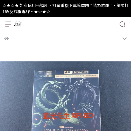
☆★☆★ 如有信用卡盜刷、訂單重複下單等問題 " 皆為詐騙 "，請撥打
165反詐騙專線。★☆★☆