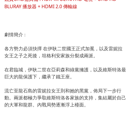
BLURAY 播放器 + HDMI 2.0 傳輸線
劇情簡介 :
各方勢力必須抉擇 在伊耿二世國王正式加冕，以及雷妮拉
女王之子之死後，坦格利安家族分裂成兩派。
在君臨城，伊耿二世在亞莉森和綠黨擁護，以及維斯特洛最
巨大的龍保護下，繼承了鐵王座。
流亡至龍石島的雷妮拉女王則和她的黑黨，佈局下一步行
動。兩派都極力爭取維斯特洛各家族的支持，集結屬於自己
的大軍和龍群。內戰局勢逐漸浮上檯面。