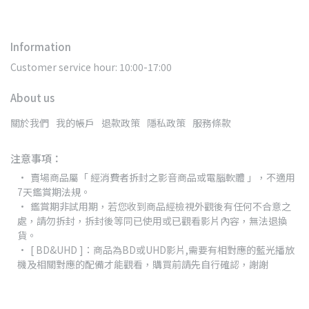
Information
Customer service hour: 10:00-17:00
About us
關於我們
我的帳戶
退款政策
隱私政策
服務條款
注意事項：
賣場商品屬「 經消費者拆封之影音商品或電腦軟體 」，不適用
7天鑑賞期法規。
鑑賞期非試用期，若您收到商品經檢視外觀後有任何不合意之
處，請勿拆封，拆封後等同已使用或已觀看影片內容，無法退換
貨。
[ BD&UHD ]：商品為BD或UHD影片,需要有相對應的藍光播放
機及相關對應的配備才能觀看，購買前請先自行確認，謝謝