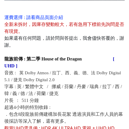
運費選擇 : 請看商品頁面介紹
全新未拆封
，
因庫存變動較大，若有急用下標前先詢問是否
有現貨
。
如果還有任何問題，請於問與答提出，我會儘快答覆的，謝
謝。
龍族前傳 : 第二季 House of the Dragon
[
UHD ]
音效 :
英
Dolby Atmos /
拉丁、西、義、德、法 Dolby Digital
5.1 / 捷克
Dolby Digital
2.0
字幕 : 英 / 繁體中文 /
挪威 / 芬蘭 / 丹麥 / 瑞典 / 拉丁 / 西 /
韓 / 義 / 德 / 法 / 荷蘭 / 捷克
片長 : 511 分鐘
超過4小時的特別收錄 :
．
包含8段龍族前傳建構加長花絮 透過演員和工作人​​員的幕
後採訪等深入了解，還有更多。
觀賞UHD
需具備 : HDR 4K ULTRA HD 電視 + UHD HD