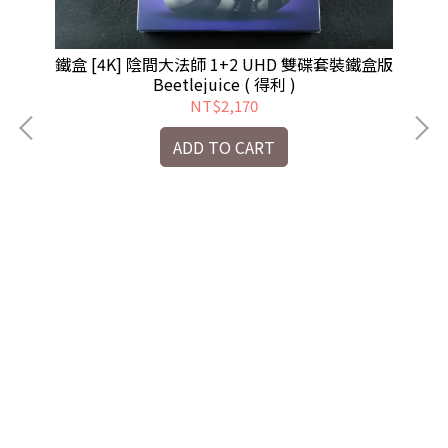
鐵盒 [4K] 陰間大法師 1+2 UHD 雙碟套裝鐵盒版
Beetlejuice ( 得利 )
NT$2,170
ADD TO CART
盒版
[