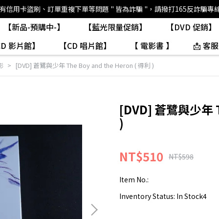
如有信用卡盜刷、訂單重複下單等問題 " 皆為詐騙 "，請撥打165反詐騙專
【新品-預購中-】
【藍光限量促銷】
【DVD 促銷】
CD 影片館】
【CD 唱片館】
【 電影書 】
📩 客服
影
[DVD] 蒼鷺與少年 The Boy and the Heron ( 得利 )
[DVD] 蒼鷺與少年 Th
)
NT$510
NT$598
Item No.:
Inventory Status:
In Stock4