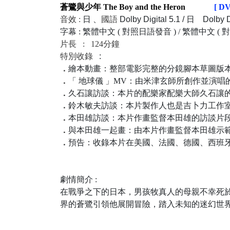
蒼鷺與少年 The Boy and the Heron
[ DV
音效 :
日
、
國語
Dolby Digital
5.1 /
日
Dolby D
字幕 : 繁體中文 ( 對照日語發音 ) / 繁體中文 ( 對
片長 : 124分鐘
特別收錄
:
．
繪本動畫：整部電影完整的分鏡腳本草圖版
．
「 地球儀 」MV：由米津玄師所創作並演唱
．
久石讓訪談：本片的配樂家配樂大師久石讓
．
鈴木敏夫訪談：本片製作人也是吉卜力工作
．
本田雄訪談：本片作畫監督本田雄的訪談片
．
與本田雄一起畫：由本片作畫監督本田雄示
．
預告：收錄本片在美國、法國、德國、西班
劇情簡介 :
在戰爭之下的日本，男孩牧真人的母親不幸死
界的蒼鷺引領他展開冒險，踏入未知的迷幻世界 .