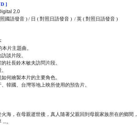
D ]
igital 2.0
照國語發音 ) / 日 ( 對照日語發音 ) / 英 ( 對照日語發音 )
本
的本片主題曲。
的訪談片段。
室的社長鈴木敏夫訪問片段。
段。
範如何繪製本片的主要角色。
牙、韓國、台灣等地上映所使用的預告片。
於火海，在母親逝世後，真人隨著父親回到母親家族所在的鄉間
..。