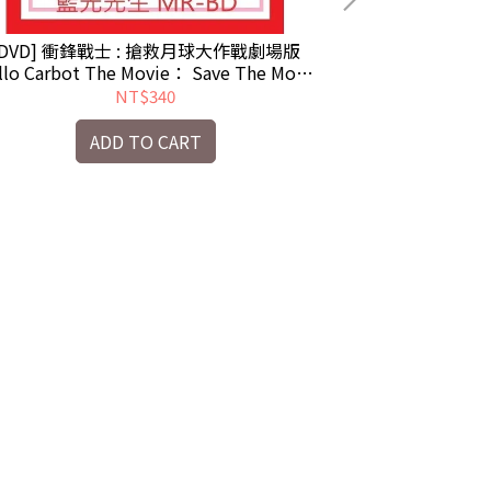
[DVD] 衝鋒戰士 : 搶救月球大作戰劇場版
[DVD] 拒
llo Carbot The Movie： Save The Moon
MOVE! ENDI
( 華藝正版 )
PAND
NT$340
ADD TO CART
A