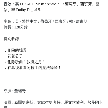
音效：英
DTS-HD Master Audio
7.1 / 葡萄牙、西班牙、國
語、韓 Dolby Digital 5.1
字幕：英 / 繁體中文 / 葡萄牙 / 西班牙 / 韓 / 廣東話
片長 : 128分鐘
特別收錄：
．
刪除的場景
．
花花公子
．
刪除歌曲 " 沙漠之月 "
．
在幕後看看阿拉丁的魔法等等！
導演 : 蓋瑞奇
演員 : 威爾史密斯、娜歐蜜史考特、馬文坎薩利、努曼阿卡