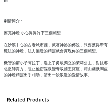
爾
劇情簡介 :
擦亮神燈 小心翼翼許下三個願望...
在沙漠中心的古老城市裡，藏著神祕的傳說，只要獲得帶有
魔法的神燈，法力無邊的精靈就會實現你的三個願望。
機智的窮小子阿拉丁，遇上了勇敢獨立的茉莉公主，對抗邪
惡巫師賈方，阻止他密謀叛變奪取國王寶座，藉由幽默調皮
的神燈精靈出手相助，譜出一段浪漫的愛情故事。
Related Products