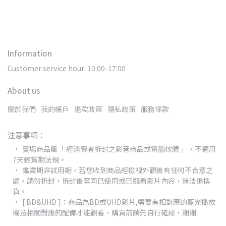
Information
Customer service hour: 10:00-17:00
About us
關於我們
我的帳戶
退款政策
隱私政策
服務條款
注意事項：
賣場商品屬「 經消費者拆封之影音商品或電腦軟體 」，不適用
7天鑑賞期法規。
鑑賞期非試用期，若您收到商品經檢視外觀後有任何不合意之
處，請勿拆封，拆封後等同已使用或已觀看影片內容，無法退換
貨。
[ BD&UHD ]：商品為BD或UHD影片,需要有相對應的藍光播放
機及相關對應的配備才能觀看，購買前請先自行確認，謝謝