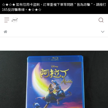
☆★☆★ 如有信用卡盜刷、訂單重複下單等問題 " 皆為詐騙 "，請撥打
165反詐騙專線。★☆★☆