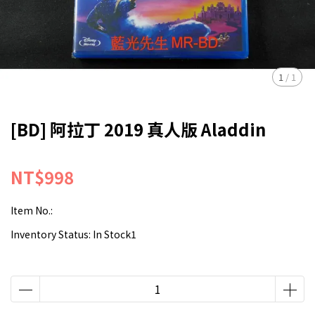
1
/
1
[BD] 阿拉丁 2019 真人版 Aladdin
NT$998
Item No.:
Inventory Status:
In Stock1