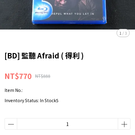
1
/
3
[BD] 監聽 Afraid ( 得利 )
NT$770
NT$888
Item No.:
Inventory Status:
In Stock5