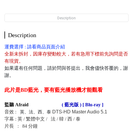
Description
Description
運費選擇 : 請看商品頁面介紹
全新未拆封
，
因庫存變動較大，若有急用下標前先詢問是否
有現貨
。
如果還有任何問題，請於問與答提出，我會儘快答覆的，謝
謝。
此片是BD藍光，要有藍光播放機才能觀看
監聽 Afraid
( 藍光版 ) [ Blu-ray ]
音效 :
DTS-HD Master Audio 5.1
英、法、西、泰
字幕 : 英 / 繁體中文 /
法 / 韓 / 西 / 泰
片長 : 84 分鐘