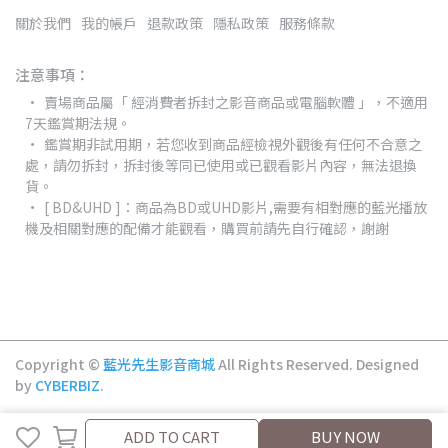
關於我們
我的帳戶
退款政策
隱私政策
服務條款
注意事項：
賣場商品屬「 經消費者拆封之影音商品或電腦軟體 」，不適用
7天鑑賞期法規。
鑑賞期非試用期，若您收到商品經檢視外觀後有任何不合意之
處，請勿拆封，拆封後等同已使用或已觀看影片內容，無法退換
貨。
[ BD&UHD ]：商品為BD或UHD影片,需要有相對應的藍光播放
機及相關對應的配備才能觀看，購買前請先自行確認，謝謝
Copyright ©
藍光先生影音商城
All Rights Reserved.
Designed
by
CYBERBIZ
.
ADD TO CART
BUY NOW