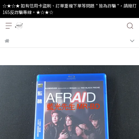
☆★☆★ 如有信用卡盜刷、訂單重複下單等問題 " 皆為詐騙 "，請撥打
165反詐騙專線。★☆★☆