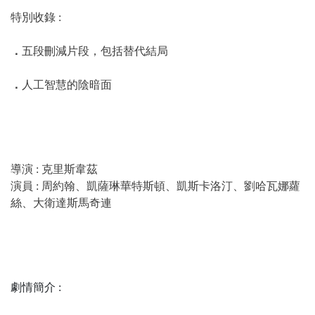
特別收錄 :
．
五段刪減片段，包括替代結局
．
人工智慧的陰暗面
導演 : 克里斯韋茲
演員 : 周約翰、凱薩琳華特斯頓、凱斯卡洛汀、劉哈瓦娜蘿
絲、大衛達斯馬奇連
劇情簡介 :