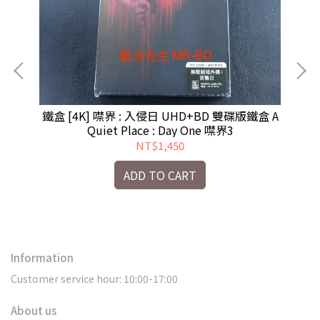
利 )
鐵盒 [4K] 噤界 : 入侵日 UHD+BD 雙碟版鐵盒 A
Quiet Place : Day One 噤界3
NT$1,450
ADD TO CART
Information
Customer service hour: 10:00-17:00
About us