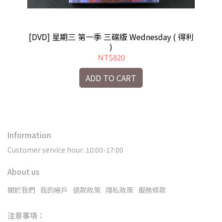
亞悅正
[DVD] 星期三 第一季 三碟版 Wednesday ( 得利
[
)
NT$820
ADD TO CART
Information
Customer service hour: 10:00-17:00
About us
關於我們
我的帳戶
退款政策
隱私政策
服務條款
注意事項：