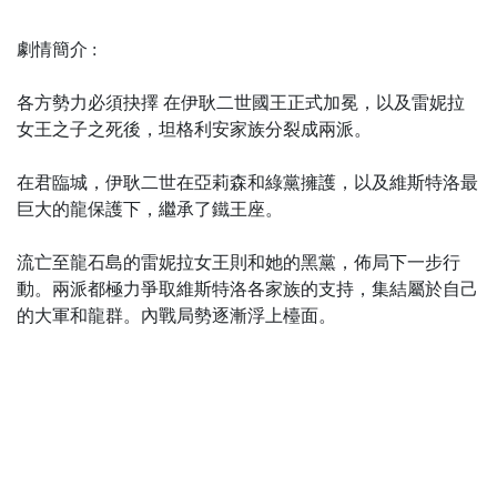
劇情簡介 :
各方勢力必須抉擇 在伊耿二世國王正式加冕，以及雷妮拉
女王之子之死後，坦格利安家族分裂成兩派。
在君臨城，伊耿二世在亞莉森和綠黨擁護，以及維斯特洛最
巨大的龍保護下，繼承了鐵王座。
流亡至龍石島的雷妮拉女王則和她的黑黨，佈局下一步行
動。兩派都極力爭取維斯特洛各家族的支持，集結屬於自己
的大軍和龍群。內戰局勢逐漸浮上檯面。