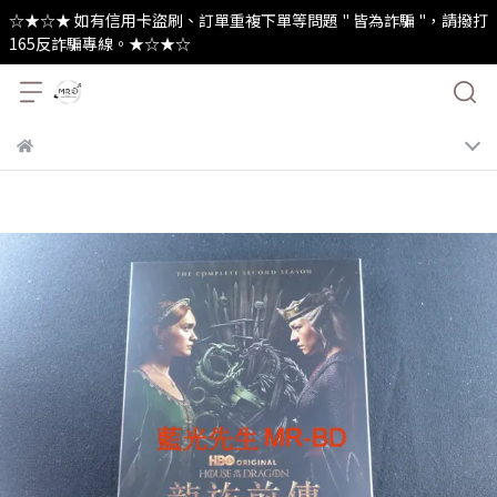
☆★☆★ 如有信用卡盜刷、訂單重複下單等問題 " 皆為詐騙 "，請撥打
165反詐騙專線。★☆★☆