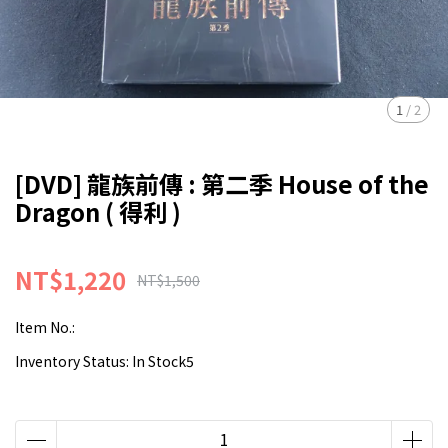
1
/
2
[DVD] 龍族前傳 : 第二季 House of the
Dragon ( 得利 )
NT$1,220
NT$1,500
Item No.:
Inventory Status:
In Stock5