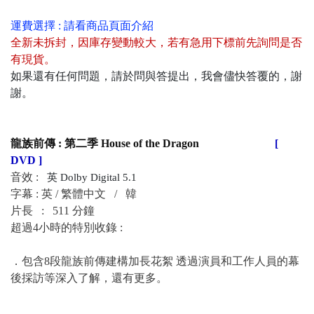
運費選擇 : 請看商品頁面介紹
全新未拆封
，
因庫存變動較大，若有急用下標前先詢問是否
有現貨
。
如果還有任何問題，請於問與答提出，我會儘快答覆的，謝
謝。
龍族前傳 : 第二季 House of the Dragon
[
DVD ]
音效 :
英
Dolby Digital 5.1
字幕 : 英 / 繁體中文 /
韓
片長 : 511 分鐘
超過4小時的特別收錄 :
．
包含8段龍族前傳建構加長花絮 透過演員和工作人​​員的幕
後採訪等深入了解，還有更多。