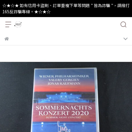
☆★☆★ 如有信用卡盜刷、訂單重複下單等問題 " 皆為詐騙 "，請撥打
165反詐騙專線。★☆★☆