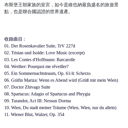
布斯堡王朝家族的皇宮，如今是維也納最負盛名的旅遊景
點，也是聯合國認證的世界遺產。
收錄曲目 :
01. Der Rosenkavalier Suite, TrV 227d
02. Tristan und Isolde: Love Music (excerpt)
03. Les Contes d'Hoffmann: Barcarolle
04. Werther: Pourquoi me réveiller?
05. Ein Sommernachtstraum, Op. 61/4: Scherzo
06. Gräfin Mariza: Wenn es Abend wird (Grüß mir mein Wien)
07. Doctor Zhivago Suite
08. Spartacus: Adagio of Spartacus and Phrygia
09. Turandot, Act III: Nessun Dorma
10. Wien, Du stadt meiner Träume (Wien, Wien, nur du allein)
11. Wiener Blut, Walzer, Op. 354