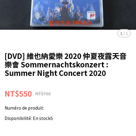
1
/
1
[DVD] 維也納愛樂 2020 仲夏夜露天音
樂會 Sommernachtskonzert :
Summer Night Concert 2020
NT$550
NT$798
Numéro de produit:
Disponibilité:
En stock5