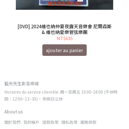
s
[DVD] 2024維也納仲夏夜露天音樂會 尼爾森斯
[
& 維也納愛樂管弦樂團
NT$635
ajouter au panier
藍光先生影音商城
Horaires du service clientèle :周一至周五 10:00-18:00 (午休時
間：12:00~13~30)。 例假日公休
About us
關於我們
我的帳戶
退款政策
隱私政策
服務條款