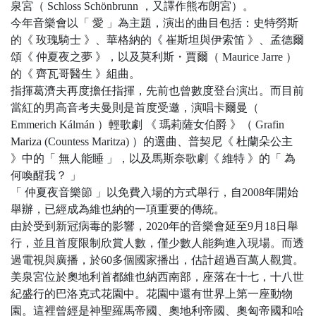
泉宮（ Schloss Schönbrunn ，又譯作熊布朗宮）。
今年音樂會以「 愛 」為主題，演出的曲目包括：史特勞斯
的《 玫瑰騎士 》、華格納的《 崔斯坦與伊索笛 》、孟德爾
頌《 仲夏夜之夢 》，以及莫利斯・賈爾（ Maurice Jarre ）
的《 齊瓦哥醫生 》組曲。
指揮葛濟夫再度擔任指揮，先前也曾數度登台演出。而目前
當紅的男高音考夫曼則是首度受邀，演唱卡爾曼（
Emmerich Kálmán ）輕歌劇 《 瑪莉薩女伯爵 》（ Grafin
Mariza (Countess Maritza) ）的選曲、普契尼《 杜蘭朵公主
》中的「 無人能睡 」，以及馬斯奈歌劇《 維特 》的「 為
何喚醒我？ 」
「 仲夏夜音樂節 」以免費入場的方式舉行，自2008年開始
舉辦，已經成為維也納的一項重要的傳統。
由於受到新冠病毒的影響，2020年的音樂會延至9月18日舉
行，並且首度限制欣賞人數，僅少數人能夠進入現場。而透
過電視與廣播，於60多個國家播出，估計超過百萬人觀賞。
美泉宮位於奧地利首都維也納西南部，座落在十七，十八世
紀盛行的巴洛克式花園中。花園中還有世界上第一座動物
園。這裡曾經是神聖羅馬帝國、奧地利帝國、奧匈帝國和哈