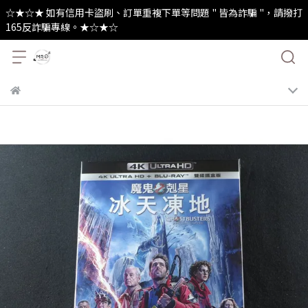
☆★☆★ 如有信用卡盜刷、訂單重複下單等問題 " 皆為詐騙 "，請撥打
165反詐騙專線。★☆★☆