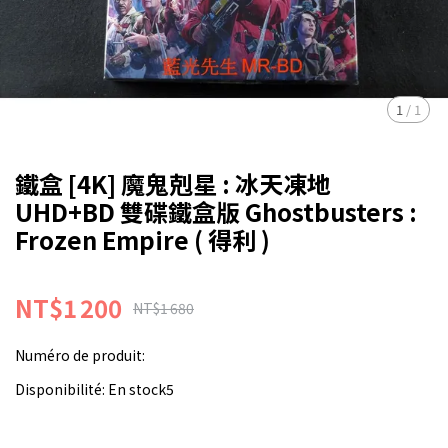
1
/
1
鐵盒 [4K] 魔鬼剋星 : 冰天凍地
UHD+BD 雙碟鐵盒版 Ghostbusters :
Frozen Empire ( 得利 )
NT$1 200
NT$1 680
Numéro de produit:
Disponibilité:
En stock5