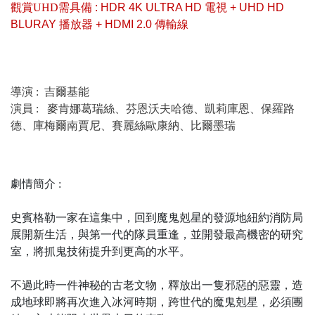
觀賞UHD
需具備 : HDR 4K ULTRA HD 電視 + UHD HD
BLURAY 播放器 + HDMI 2.0 傳輸線
導演 : 吉爾基能
演員 :
麥肯娜葛瑞絲、芬恩沃夫哈德、凱莉庫恩、保羅路
德、庫梅爾南賈尼、賽麗絲歐康納、比爾墨瑞
劇情簡介 :
史賓格勒一家在這集中，回到魔鬼剋星的發源地紐約消防局
展開新生活，與第一代的隊員重逢，並開發最高機密的研究
室，將抓鬼技術提升到更高的水平。
不過此時一件神秘的古老文物，釋放出一隻邪惡的惡靈，造
成地球即將再次進入冰河時期，跨世代的魔鬼剋星，必須團