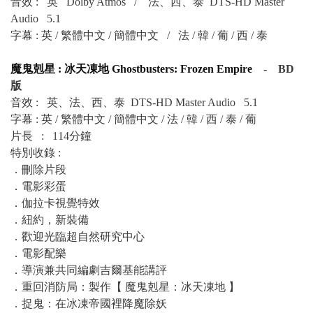
音效 :
英
Dolby Atmos /
法、西、泰 DTS-HD Master
Audio 5.1
字幕 : 英 / 繁體中文 / 簡體中文 /
法 / 韓 / 葡 / 西 / 泰
魔鬼剋星 : 冰天凍地 Ghostbusters: Frozen Empire
- BD
版
音效 :
英、法、西、泰 DTS-HD Master Audio 5.1
字幕 : 英 / 繁體中文 / 簡體中文 / 法 / 韓 / 西 / 泰 / 葡
片長 : 114分鐘
特別收錄 :
．
刪除片段
．
電影彩蛋
．
伽拉卡視覺特效
．
紐約，新裝備
．
歡迎光臨超自然研究中心
．
電影配樂
．
導演兼共同編劇吉爾基能講評
．
重回消防局：製作【 魔鬼剋星：冰天凍地 】
．
捉鬼：在冰凍帝國裡降魔除妖