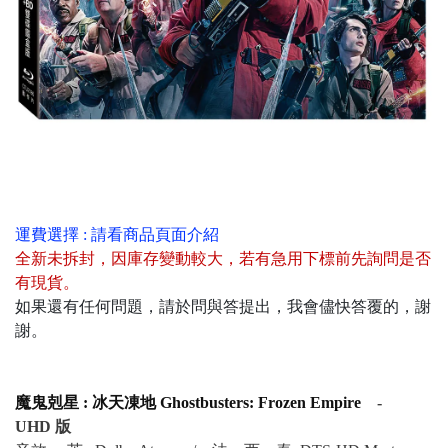
運費選擇 : 請看商品頁面介紹
全新未拆封
，
因庫存變動較大，若有急用下標前先詢問是否
有現貨
。
如果還有任何問題，請於問與答提出，我會儘快答覆的，謝
謝。
魔鬼剋星 : 冰天凍地 Ghostbusters: Frozen Empire
-
UHD 版