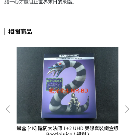
結一心才能阻止世界末日的來臨。
相關商品
鐵盒 [4K] 陰間大法師 1+2 UHD 雙碟套裝鐵盒版
鐵盒
Beetlejuice ( 得利 )