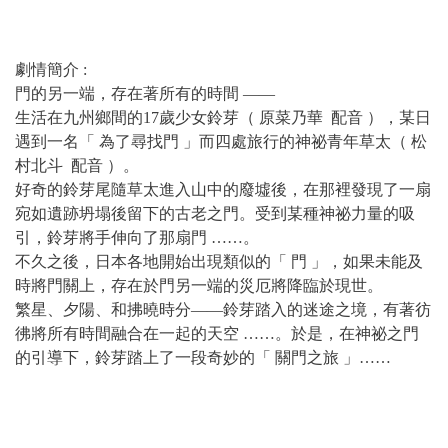
劇情簡介 :
門的另一端，存在著所有的時間 ――
生活在九州鄉間的17歲少女鈴芽（ 原菜乃華 配音 ），某日
遇到一名「 為了尋找門 」而四處旅行的神祕青年草太（ 松
村北斗 配音 ）。
好奇的鈴芽尾隨草太進入山中的廢墟後，在那裡發現了一扇
宛如遺跡坍塌後留下的古老之門。受到某種神祕力量的吸
引，鈴芽將手伸向了那扇門 ……。
不久之後，日本各地開始出現類似的「 門 」，如果未能及
時將門關上，存在於門另一端的災厄將降臨於現世。
繁星、夕陽、和拂曉時分――鈴芽踏入的迷途之境，有著彷
彿將所有時間融合在一起的天空 ……。於是，在神祕之門
的引導下，鈴芽踏上了一段奇妙的「 關門之旅 」……