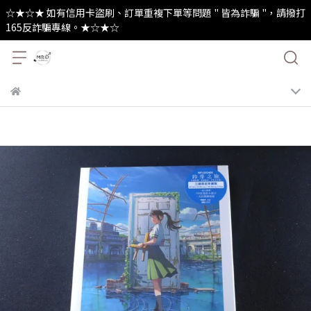
☆★☆★ 如有信用卡盜刷、訂單重複下單等問題 " 皆為詐騙 "，請撥打
165反詐騙專線。★☆★☆