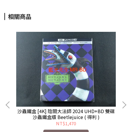
相關商品
沙蟲鐵盒 [4K] 陰間大法師 2024 UHD+BD 雙碟
鐵
沙蟲鐵盒版 Beetlejuice ( 得利 )
NT$1,470