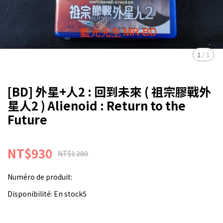
1
/
1
[BD] 外星+人2 : 回到未來 ( 祖宗膠戰外
星人2 ) Alienoid : Return to the
Future
NT$930
NT$1 280
Numéro de produit:
Disponibilité:
En stock5