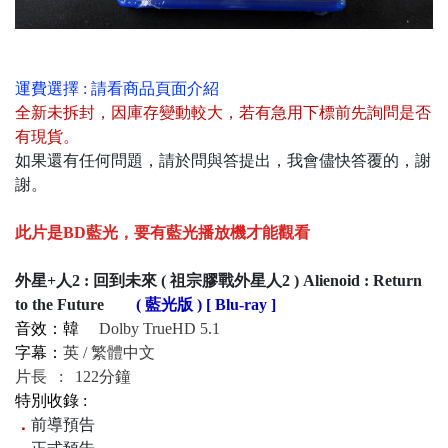
運費選擇 : 請看商品頁面介紹
全新未拆封
，
因庫存變動較大，若有急用下標前先詢問是否
有現貨
。
如果還有任何問題，請於問與答提出，我會儘快答覆的，謝
謝。
此片是BD藍光，要有藍光播放機才能觀看
外星+人2 : 回到未來 ( 祖宗膠戰外星人2 ) Alienoid : Return
to the Future
( 藍光版 ) [ Blu-ray ]
音效：韓
Dolby TrueHD 5.1
字幕：
英 / 繁體中文
片長 : 122分鐘
特別收錄 :
．
前導預告