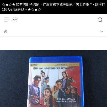
☆★☆★ 如有信用卡盜刷、訂單重複下單等問題 " 皆為詐騙 "，請撥打
165反詐騙專線。★☆★☆