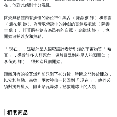
在，他對此感到十分混亂。
懷疑無勒體內有妖怪的兩位神仙黑舌（ 廉晶雅 飾 ）和青雲
（ 趙祐鎮 飾 )、為奪取傳說中的神劍的盲劍客凌波（ 陳善
圭 飾 ）、打算將神劍占為己有的自藏（ 金義城 飾 ），也
開始追捕以安和無勒。
「 現在 」，逃獄外星人囚犯設計者所引爆的宇宙物質「 哈
瓦 」，導致許多人類死亡，偶然目擊到外星人的閔開仁（
李荷妮 飾 ），得知這只個開始。
距離所有的哈瓦爆炸前只剩下48分鐘，時間之門終於開啟，
以安和無勒、森德、兩位神仙一起回到「 現在 」，他們必
須對抗外星人，阻止哈瓦爆炸，拯救地球上的人類！
相關商品