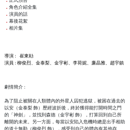
．
正式預告
．
角色介紹全集
．
演員的話
．
幕後花絮
．
相片集
導演 :
崔東勛
演員 :
柳俊烈
、
金泰梨
、
金宇彬
、
李荷妮、廉晶雅、
趙宇鎮
劇情簡介 :
為了阻止被關在人類體內的外星人囚犯逃獄，被困在過去的
以安（金泰梨 飾）歷經波折後，終於獲得能打開時間之門
的「神劍」，並找到森德（金宇彬 飾），打算回到自己所
離開的未來。另一方面，每當以安陷入危機時總是出手相助
的道士無勒（柳俊烈 飾），感受到自己的體內有其他存