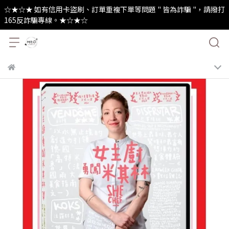
☆★☆★ 如有信用卡盜刷、訂單重複下單等問題 " 皆為詐騙 "，請撥打
165反詐騙專線。★☆★☆