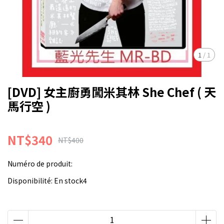
1
/
1
[DVD] 女主廚勇闖米其林 She Chef ( 天
馬行空 )
NT$340
NT$400
Numéro de produit:
Disponibilité:
En stock4