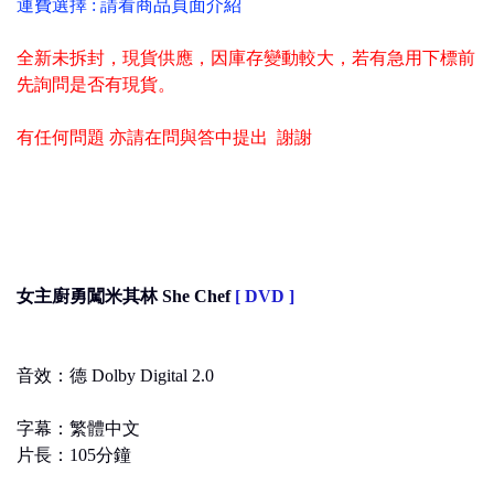
運費選擇 : 請看商品頁面介紹
全新未拆封，現貨供應，因庫存變動較大，若有急用下標前
先詢問是否有現貨。
有任何問題 亦請在問與答中提出 謝謝
女主廚勇闖米其林 She Chef
[ DVD ]
音效：德 Dolby Digital 2.0
字幕：繁體中文
片長：105分鐘