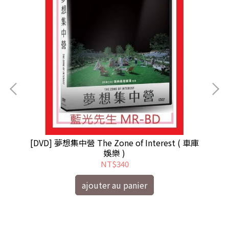
空 )
[DVD] 夢想集中營 The Zone of Interest ( 車庫
[D
娛樂 )
NT$340
ajouter au panier