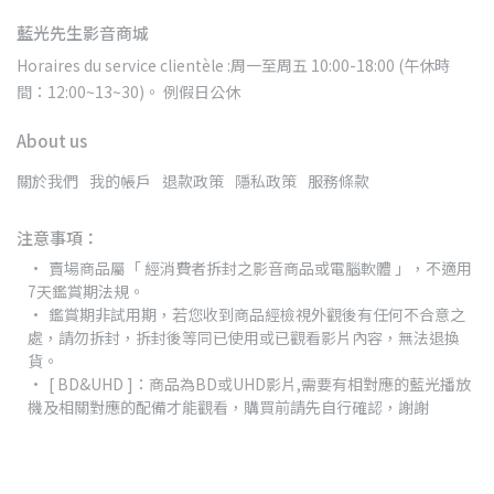
藍光先生影音商城
Horaires du service clientèle :周一至周五 10:00-18:00 (午休時
間：12:00~13~30)。 例假日公休
About us
關於我們
我的帳戶
退款政策
隱私政策
服務條款
注意事項：
賣場商品屬「 經消費者拆封之影音商品或電腦軟體 」，不適用
7天鑑賞期法規。
鑑賞期非試用期，若您收到商品經檢視外觀後有任何不合意之
處，請勿拆封，拆封後等同已使用或已觀看影片內容，無法退換
貨。
[ BD&UHD ]：商品為BD或UHD影片,需要有相對應的藍光播放
機及相關對應的配備才能觀看，購買前請先自行確認，謝謝