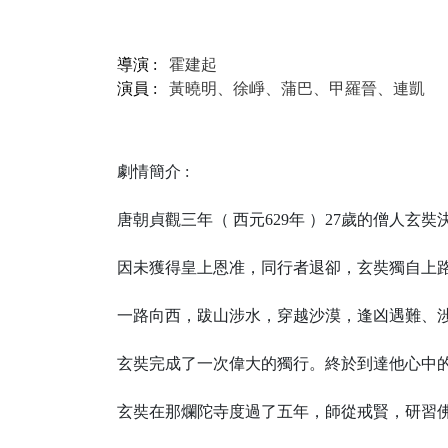
導演 :
霍建起
演員 :
黃曉明、徐崢、蒲巴
、甲羅晉、連凱
劇情簡介 :
唐朝貞觀三年（ 西元629年 ）27歲的僧人玄
因未獲得皇上恩准，同行者退卻，玄奘獨自上
一路向西，跋山涉水，穿越沙漠，逢凶遇難、涉險
玄奘完成了一次偉大的獨行。終於到達他心中的佛
玄奘在那爛陀寺度過了五年，師從戒賢，研習