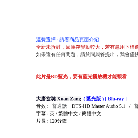
運費選擇 : 請看商品頁面介紹
全新未拆封
，
因庫存變動較大，若有急用下標
如果還有任何問題，請於問與答提出，我會儘
此片是BD藍光，要有藍光播放機才能觀看
大唐玄奘 Xuan Zang
( 藍光版 ) [ Blu-ray ]
音效 :
普通話
DTS-HD Master Audio 5.1 
字幕 :
英 / 繁體中文 / 簡體中文
片長 : 120分鐘