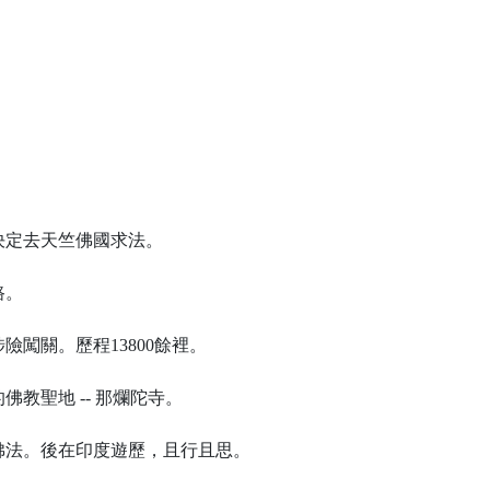
奘決定去天竺佛國求法。
路。
闖關。歷程13800餘裡。
教聖地 -- 那爛陀寺。
佛法。後在印度遊歷，且行且思。