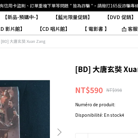
如有信用卡盜刷、訂單重複下單等問題 " 皆為詐騙 "，請撥打165反詐騙專
【新品-預購中-】
【藍光限量促銷】
【DVD 促銷】
CD 影片館】
【CD 唱片館】
【 電影書 】
📩 客服
[BD] 大唐玄奘 Xuan Zang
[BD] 大唐玄奘 Xua
NT$590
NT$998
Numéro de produit:
Disponibilité:
En stock4