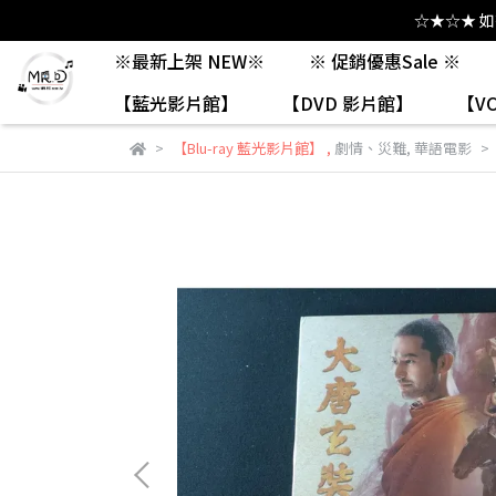
☆★☆★ 
※最新上架 NEW※
※ 促銷優惠Sale ※
【藍光影片館】
【DVD 影片館】
【V
【Blu-ray 藍光影片館】
,
劇情、災難
,
華語電影