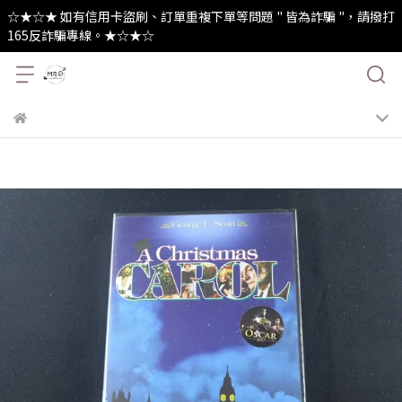
☆★☆★ 如有信用卡盜刷、訂單重複下單等問題 " 皆為詐騙 "，請撥打
165反詐騙專線。★☆★☆