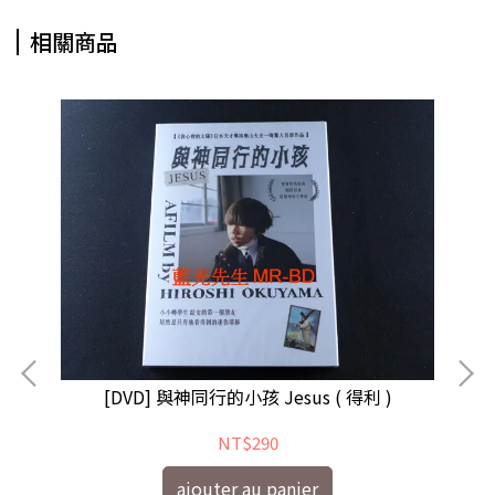
相關商品
[DVD] 與神同行的小孩 Jesus ( 得利 )
[D
NT$290
ajouter au panier
[DVD] 她們的盛夏微愛 Little Loves ( 佳映 )