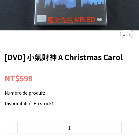
1
/
1
[DVD] 小氣財神 A Christmas Carol
NT$598
Numéro de produit:
Disponibilité:
En stock1