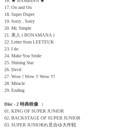
16. ★ BAMBINA ★
17. On and On
18. Super Duper
19. Sorry , Sorry
20. Mr. Simple
21. 美人 ( BONAMANA )
22. Letter from LEETEUK
23. I do
24. Make You Smile
25. Shining Star
26. Devil
27. Wow ! Wow !! Wow !!!
28. Miracle
29. Ending
Disc - 2 特典映像 :
01. KING OF SUPER JUNIOR
02. BACKSTAGE OF SUPER JUNIOR
03. SUPER JUNIORれ見合ゆ大作戦