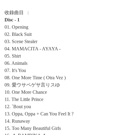
收錄曲目 :
Disc - 1
01. Opening
02. Black Suit
03. Scene Stealer
04. MAMACITA ‐ AYAYA ‐
05. Shirt
06. Animals
07. It's You
08. One More Time ( Otra Vez )
09. 愛ウサペゲサ言りスゆ
10. One More Chance
11. The Little Prince
12. `Bout you
13. Oppa, Oppa + Can You Feel It ?
14. Runaway
15. Too Many Beautiful Girls