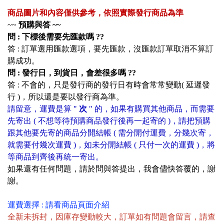
商品圖片和內容僅供參考，依照實際發行商品為準
~~
預購與答 ~~
問 : 下標後需要先匯款嗎 ??
答 : 訂單選用匯款選項
，
要先匯款，沒匯款訂單取消不算訂
購成功。
問 : 發行日，到貨日，會差很多嗎 ??
答 : 不會的，只是發行商的發行日有時會常常變動( 延遲發
行 )，所以還是要以發行商為準。
請留意，運費是算 "
次
" 的，如果有購買其他商品，而需要
先寄出 ( 不想等待預購商品發行後再一起寄的 )，請把預購
跟其他要先寄的商品分開結帳 ( 需分開付運費，分幾次寄，
就需要付幾次運費 )，如未分開結帳 ( 只付一次的運費 )，將
等商品到齊後再統一寄出。
如果還有任何問題，請於問與答提出，我會儘快答覆的，謝
謝。
運費選擇 : 請看商品頁面介紹
全新未拆封，因庫存變動較大，訂單如有問題會留言，請查