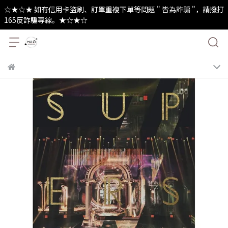
☆★☆★ 如有信用卡盜刷、訂單重複下單等問題 " 皆為詐騙 "，請撥打
165反詐騙專線。★☆★☆