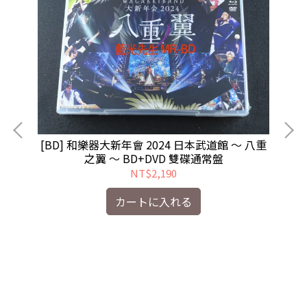
[BD] 和樂器大新年會 2024 日本武道館 〜 八重
之翼 〜 BD+DVD 雙碟通常盤
NT$2,190
カートに入れる
本站