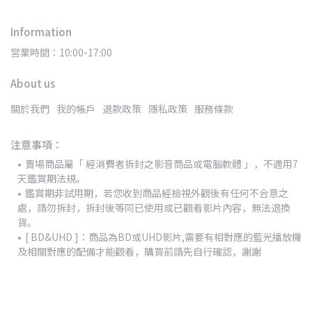
Information
営業時間：10:00-17:00
About us
關於我們
我的帳戶
退款政策
隱私政策
服務條款
注意事項：
賣場商品屬「 經消費者拆封之影音商品或電腦軟體 」，不適用7
天鑑賞期法規。
鑑賞期非試用期，若您收到商品經檢視外觀後有任何不合意之
處，請勿拆封，拆封後等同已使用或已觀看影片內容，無法退換
貨。
[ BD&UHD ]：商品為BD或UHD影片,需要有相對應的藍光播放機
及相關對應的配備才能觀看，購買前請先自行確認，謝謝