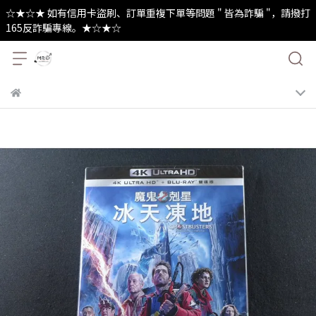
☆★☆★ 如有信用卡盜刷、訂單重複下單等問題 " 皆為詐騙 "，請撥打
165反詐騙專線。★☆★☆