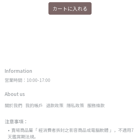
カートに入れる
盒版
[
Information
営業時間：10:00-17:00
About us
關於我們
我的帳戶
退款政策
隱私政策
服務條款
注意事項：
賣場商品屬「 經消費者拆封之影音商品或電腦軟體 」，不適用7
天鑑賞期法規。