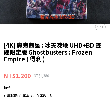
1
/
1
[4K] 魔鬼剋星 : 冰天凍地 UHD+BD 雙
碟限定版 Ghostbusters : Frozen
Empire ( 得利 )
NT$1,200
NT$1,380
品番:
在庫状況:
在庫あり。在庫数：5