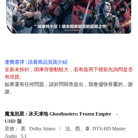
運費選擇 : 請看商品頁面介紹
全新未拆封
，
因庫存變動較大，若有急用下標前先詢問是否
有現貨
。
如果還有任何問題，請於問與答提出，我會儘快答覆的，謝
謝。
魔鬼剋星 : 冰天凍地 Ghostbusters: Frozen Empire
-
UHD 版
音效 :
英
Dolby Atmos /
法、西、泰 DTS-HD Master
Audio 5.1