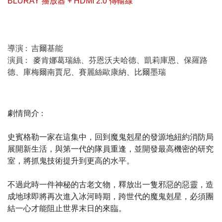
BLURAY 播放器 + HDMI 2.0 傳輸線
導演 : 吉爾基能
演員 :
麥肯娜葛瑞絲、芬恩沃夫哈德、凱莉庫恩、保羅路
德、庫梅爾南賈尼、賽麗絲歐康納、比爾墨瑞
劇情簡介 :
史賓格勒一家在這集中，回到魔鬼剋星的發源地紐約消防局
展開新生活，與第一代的隊員重逢，並開發最高機密的研究
室，將抓鬼技術提升到更高的水平。
不過此時一件神秘的古老文物，釋放出一隻邪惡的惡靈，造
成地球即將再次進入冰河時期，跨世代的魔鬼剋星，必須團
結一心才能阻止世界末日的來臨。