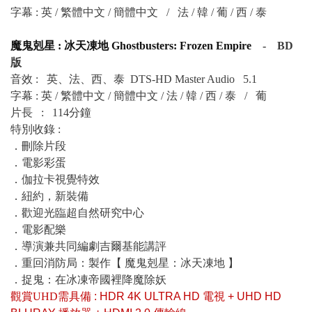
字幕 : 英 / 繁體中文 / 簡體中文 /
法 / 韓 / 葡 / 西 / 泰
魔鬼剋星 : 冰天凍地 Ghostbusters: Frozen Empire
- BD
版
音效 :
英、法、西、泰 DTS-HD Master Audio 5.1
字幕 : 英 / 繁體中文 / 簡體中文 / 法 / 韓 / 西 / 泰 / 葡
片長 : 114分鐘
特別收錄 :
．
刪除片段
．
電影彩蛋
．
伽拉卡視覺特效
．
紐約，新裝備
．
歡迎光臨超自然研究中心
．
電影配樂
．
導演兼共同編劇吉爾基能講評
．
重回消防局：製作【 魔鬼剋星：冰天凍地 】
．
捉鬼：在冰凍帝國裡降魔除妖
觀賞UHD
需具備 : HDR 4K ULTRA HD 電視 + UHD HD