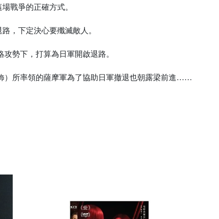
這場戰爭的正確方式。
退路，下定決心要殲滅敵人。
賂攻勢下，打算為日軍開啟退路。
飾）所率領的薩摩軍為了協助日軍撤退也朝露梁前進……