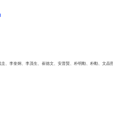
]
成圭、李奎炯、李茂生、崔德文、安普賢、朴明勳、朴勳、文晶