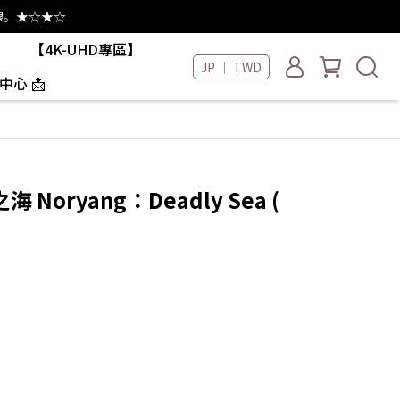
線。★☆★☆
【4K-UHD專區】
JP ｜ TWD
中心 📩
 Noryang：Deadly Sea (