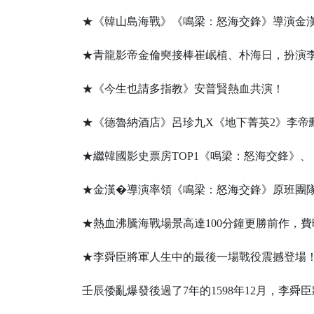
★《韓山島海戰》《鳴梁：怒海交鋒》導演金
★青龍影帝金倫奭接棒崔岷植、朴海日，扮演
★《今生也請多指教》安普賢熱血共演！
★《德魯納酒店》呂珍九X《地下菁英2》李帝
★繼韓國影史票房TOP1《鳴梁：怒海交鋒》
★金漢�導演率領《鳴梁：怒海交鋒》原班團隊
★熱血沸騰海戰場景高達100分鐘更勝前作，費
★李舜臣將軍人生中的最後一場戰役震撼登場
壬辰倭亂爆發後過了7年的1598年12月，李