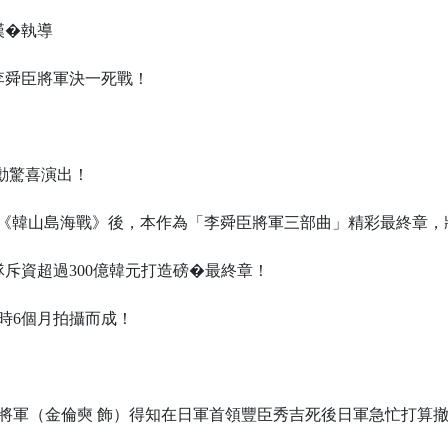
漢�執導
李舜臣將軍決一死戰！
勳驚喜演出！
、《韓山島海戰》後，本作為「李舜臣將軍三部曲」精彩最終章，
斥資超過300億韓元打造磅�最終章！
時6個月拍攝而成！
！
舜臣將軍（金倫奭 飾）得知在日軍首領豐臣秀吉死後日軍急忙打算