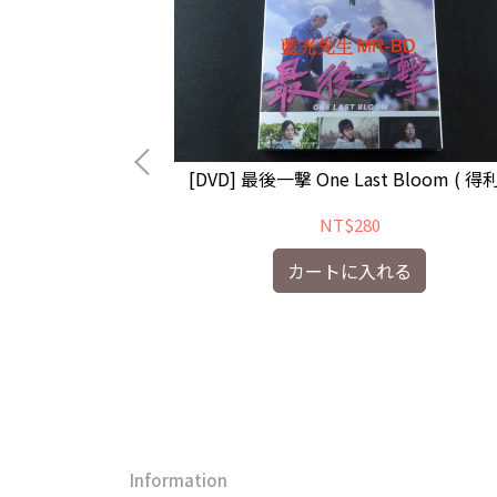
[DVD] 最後一擊 One Last Bloom ( 得利
NT$280
( 加菲貓 : 勇闖世
カートに入れる
 Movie
る
Information