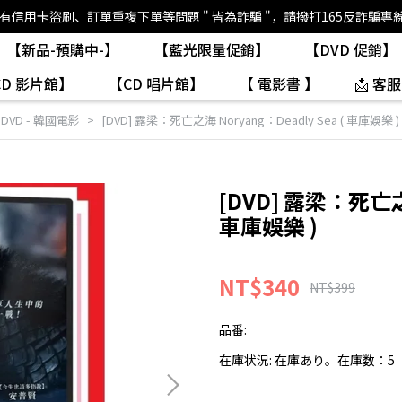
如有信用卡盜刷、訂單重複下單等問題 " 皆為詐騙 "，請撥打165反詐騙專
【新品-預購中-】
【藍光限量促銷】
【DVD 促銷】
CD 影片館】
【CD 唱片館】
【 電影書 】
📩 客服
,
DVD - 韓國電影
[DVD] 露梁：死亡之海 Noryang：Deadly Sea ( 車庫娛樂 )
[DVD] 露梁：死亡之海
車庫娛樂 )
NT$340
NT$399
品番:
在庫状況:
在庫あり。在庫数：5