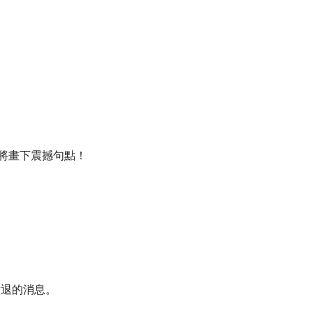
將畫下震撼句點！
撤退的消息。