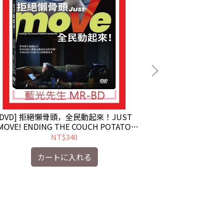
[DVD] 拒絕懶骨頭，全民動起來！JUST
[DVD] 加菲貓 
MOVE! ENDING THE COUCH POTATO
界 ) T
PANDEMIC ( 天馬行空 )
NT$340
カートに入れる