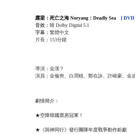
露梁：死亡之海 Noryang：Deadly Sea
[ DVD
音效：
韓 Dolby Digital 5.1
字幕：
繁體中文
片長：153分鐘
導演：金漢？
演員：金倫奭、白潤植、鄭在詠、許峻豪、金
劇情簡介：
★空降韓國票房冠軍！
★《與神同行》發行團隊年度戰爭動作鉅獻