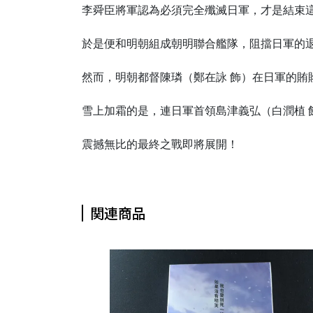
李舜臣將軍認為必須完全殲滅日軍，才是結束
於是便和明朝組成朝明聯合艦隊，阻擋日軍的
然而，明朝都督陳璘（鄭在詠 飾）在日軍的賄
雪上加霜的是，連日軍首領島津義弘（白潤植 
震撼無比的最終之戰即將展開！
関連商品