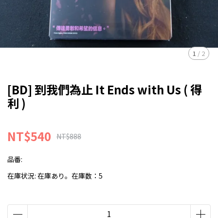
1
/
2
[BD] 到我們為止 It Ends with Us ( 得
利 )
NT$540
NT$888
品番:
在庫状況:
在庫あり。在庫数：5