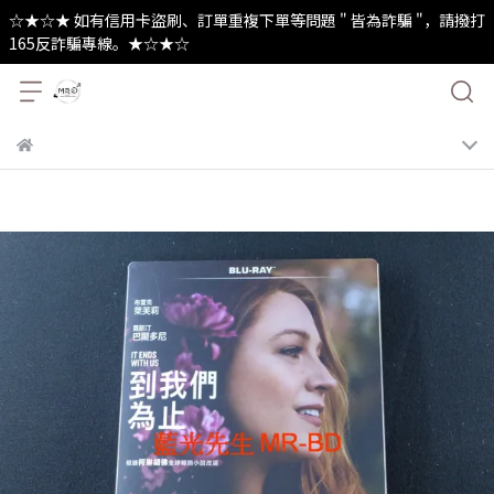
☆★☆★ 如有信用卡盜刷、訂單重複下單等問題 " 皆為詐騙 "，請撥打
165反詐騙專線。★☆★☆