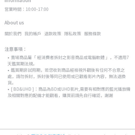
Information
営業時間：10:00-17:00
About us
關於我們
我的帳戶
退款政策
隱私政策
服務條款
注意事項：
賣場商品屬「 經消費者拆封之影音商品或電腦軟體 」，不適用7
天鑑賞期法規。
鑑賞期非試用期，若您收到商品經檢視外觀後有任何不合意之
處，請勿拆封，拆封後等同已使用或已觀看影片內容，無法退換
貨。
[ BD&UHD ]：商品為BD或UHD影片,需要有相對應的藍光播放機
及相關對應的配備才能觀看，購買前請先自行確認，謝謝