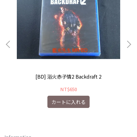
[4
fly
[BD] 浴火赤子情2 Backdraft 2
NT$650
カートに入れる