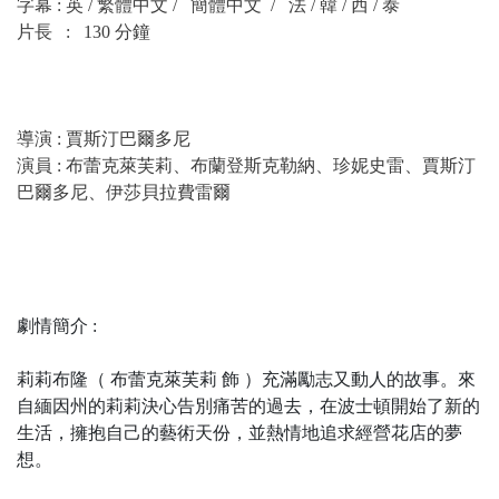
字幕 : 英 / 繁體中文 / 簡體中文 /
法 / 韓 / 西 / 泰
片長 : 130 分鐘
導演 : 賈斯汀巴爾多尼
演員 : 布蕾克萊芙莉、布蘭登斯克勒納、珍妮史雷、賈斯汀
巴爾多尼、伊莎貝拉費雷爾
劇情簡介 :
莉莉布隆（ 布蕾克萊芙莉 飾 ）充滿勵志又動人的故事。來
自緬因州的莉莉決心告別痛苦的過去，在波士頓開始了新的
生活，擁抱自己的藝術天份，並熱情地追求經營花店的夢
想。