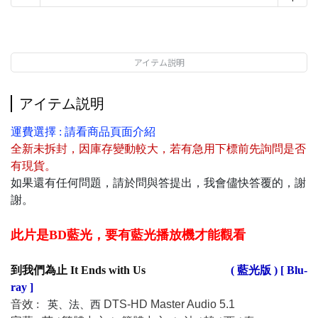
アイテム説明
アイテム説明
運費選擇 : 請看商品頁面介紹
全新未拆封
，
因庫存變動較大，若有急用下標前先詢問是否
有現貨
。
如果還有任何問題，請於問與答提出，我會儘快答覆的，謝
謝。
此片是BD藍光，要有藍光播放機才能觀看
到我們為止 It Ends with Us
( 藍光版 ) [ Blu-
ray ]
音效 :
DTS-HD Master Audio 5.1
英、法、西