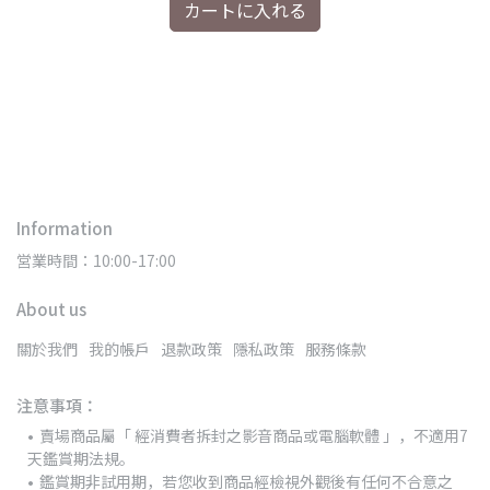
カートに入れる
[
Information
営業時間：10:00-17:00
About us
關於我們
我的帳戶
退款政策
隱私政策
服務條款
注意事項：
賣場商品屬「 經消費者拆封之影音商品或電腦軟體 」，不適用7
天鑑賞期法規。
鑑賞期非試用期，若您收到商品經檢視外觀後有任何不合意之