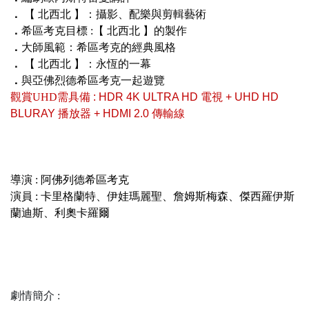
．
【 北西北 】：攝影、配樂與剪輯藝術
．
希區考克目標 :【 北西北 】的製作
．
大師風範：希區考克的經典風格
．
【 北西北 】：永恆的一幕
．
與亞佛烈德希區考克一起遊覽
觀賞UHD
需具備 : HDR 4K ULTRA HD 電視 + UHD HD
BLURAY 播放器 + HDMI 2.0 傳輸線
導演 : 阿佛列德希區考克
演員 : 卡里格蘭特、伊娃瑪麗聖、詹姆斯梅森、傑西羅伊斯
蘭迪斯、利奧卡羅爾
劇情簡介 :