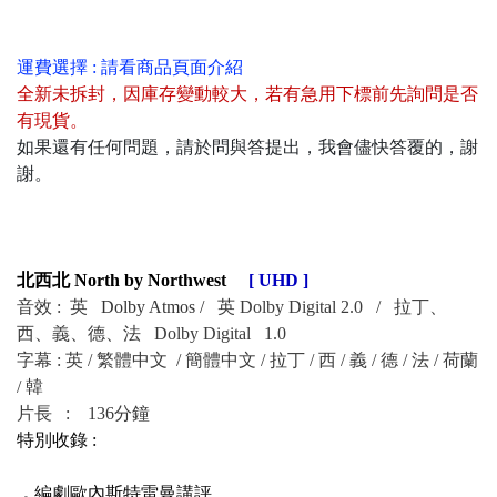
運費選擇 : 請看商品頁面介紹
全新未拆封
，
因庫存變動較大，若有急用下標前先詢問是否
有現貨
。
如果還有任何問題，請於問與答提出，我會儘快答覆的，謝
謝。
北西北 North by Northwest
[ UHD ]
音效 : 英
Dolby Atmos /
英 Dolby Digital 2.0 / 拉丁、
西、義、德、法 Dolby Digital 1.0
字幕 : 英 / 繁體中文 / 簡體中文 /
拉丁 / 西 / 義 / 德 / 法 / 荷蘭
/ 韓
片長 : 136分鐘
特別收錄 :
．
編劇歐內斯特雷曼講評