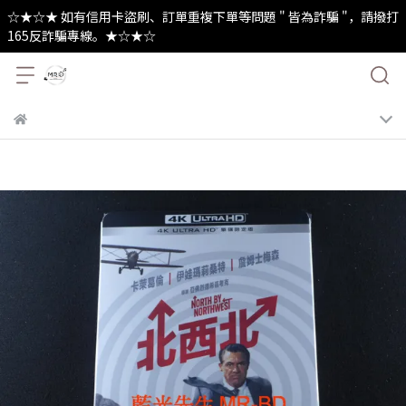
☆★☆★ 如有信用卡盜刷、訂單重複下單等問題 " 皆為詐騙 "，請撥打
165反詐騙專線。★☆★☆