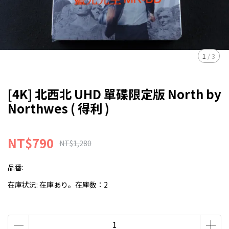
1
/
3
[4K] 北西北 UHD 單碟限定版 North by
Northwes ( 得利 )
NT$790
NT$1,280
品番:
在庫状況:
在庫あり。在庫数：2