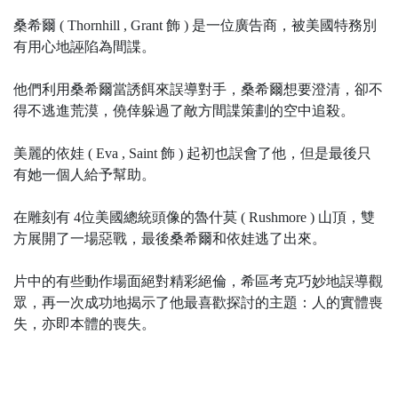
桑希爾 ( Thornhill , Grant 飾 ) 是一位廣告商，被美國特務別
有用心地誣陷為間諜。
他們利用桑希爾當誘餌來誤導對手，桑希爾想要澄清，卻不
得不逃進荒漠，僥倖躲過了敵方間諜策劃的空中追殺。
美麗的依娃 ( Eva , Saint 飾 ) 起初也誤會了他，但是最後只
有她一個人給予幫助。
在雕刻有 4位美國總統頭像的魯什莫 ( Rushmore ) 山頂，雙
方展開了一場惡戰，最後桑希爾和依娃逃了出來。
片中的有些動作場面絕對精彩絕倫，希區考克巧妙地誤導觀
眾，再一次成功地揭示了他最喜歡探討的主題：人的實體喪
失，亦即本體的喪失。