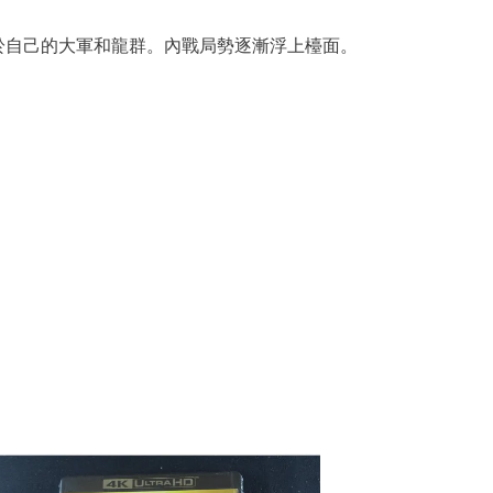
於自己的大軍和龍群。內戰局勢逐漸浮上檯面。