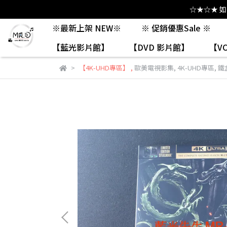
☆★☆★ 
※最新上架 NEW※
※ 促銷優惠Sale ※
【藍光影片館】
【DVD 影片館】
【V
【4K-UHD專區】
,
歐美電視影集
,
4K-UHD專區
,
鐵