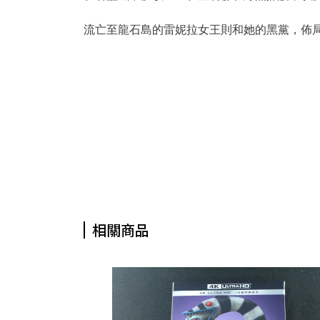
流亡至龍石島的雷妮拉女王則和她的黑黨，佈
相關商品