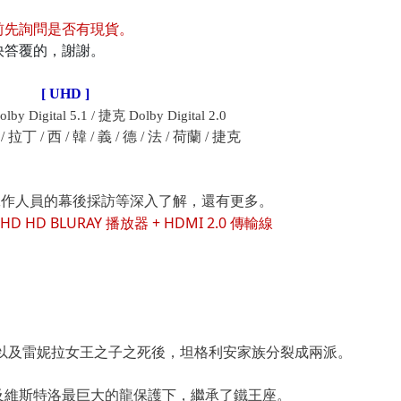
前先詢問是否有現貨
。
快答覆的，謝謝。
[ UHD ]
Digital 5.1 / 捷克
Dolby Digital
2.0
 拉丁 / 西 / 韓 / 義 / 德 / 法 / 荷蘭 / 捷克
作人​​員的幕後採訪等深入了解，還有更多。
UHD HD BLURAY 播放器 + HDMI 2.0 傳輸線
以及雷妮拉女王之子之死後，坦格利安家族分裂成兩派。
及維斯特洛最巨大的龍保護下，繼承了鐵王座。