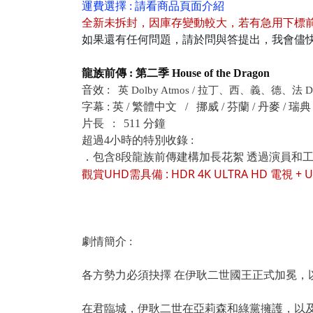
運費選擇 : 請看商品頁面介紹
全新未拆封
，
因庫存變動較大，若有急用下標
如果還有任何問題，請於問與答提出，我會儘
龍族前傳 : 第二季 House of the Dragon
音效 :
英
Dolby Atmos /
拉丁、西、義、德、法 Dolby 
字幕 : 英 / 繁體中文 /
挪威 / 芬蘭 / 丹麥 / 瑞典 /
片長 : 511 分鐘
超過4小時的特別收錄 :
．
包含8段龍族前傳建構加長花絮 透過演員和工
觀賞UHD
需具備 : HDR 4K ULTRA HD 電視 + 
劇情簡介 :
各方勢力必須抉擇 在伊耿二世國王正式加冕，
在君臨城，伊耿二世在亞莉森和綠黨擁護，以