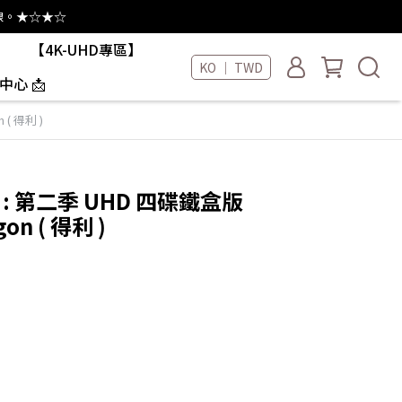
線。★☆★☆
【4K-UHD專區】
KO ｜ TWD
中心 📩
 ( 得利 )
 : 第二季 UHD 四碟鐵盒版
gon ( 得利 )