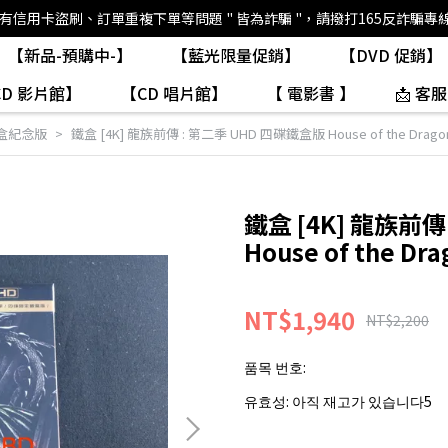
如有信用卡盜刷、訂單重複下單等問題 " 皆為詐騙 "，請撥打165反詐騙專
【新品-預購中-】
【藍光限量促銷】
【DVD 促銷】
CD 影片館】
【CD 唱片館】
【 電影書 】
📩 客服
盒紀念版
鐵盒 [4K] 龍族前傳 : 第二季 UHD 四碟鐵盒版 House of the Dragon
鐵盒 [4K] 龍族前傳
House of the Dra
NT$1,940
NT$2,200
품목 번호:
유효성:
아직 재고가 있습니다5