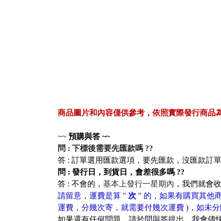
商品圖片和內容僅供參考，依照實際發行商品
~~
預購與答 ~~
問 : 下標後需要先匯款嗎 ??
答 : 訂單選用匯款選項
，
要先匯款，沒匯款訂
問 : 發行日，到貨日，會差很多嗎 ??
答 : 不會的，
基本上發行一星期內
，我們就會收
請留意，運費是算 "
次
" 的，如果有購買其他商
運費，分幾次寄，就需要付幾次運費 )，如未分
如果還有任何問題，請於問與答提出，我會儘