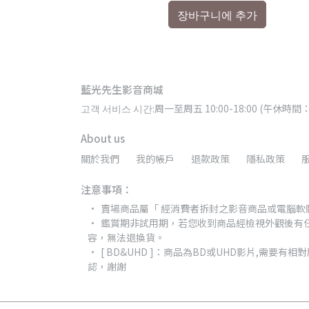
추가
장바구니에 추가
藍光先生影音商城
고객 서비스 시간:周一至周五 10:00-18:00 (午休時間：
About us
關於我們
我的帳戶
退款政策
隱私政策
注意事項：
賣場商品屬「 經消費者拆封之影音商品或電腦軟
鑑賞期非試用期，若您收到商品經檢視外觀後有
容，無法退換貨。
[ BD&UHD ]：商品為BD或UHD影片,需
認，謝謝