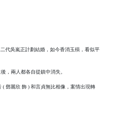
) 與富二代吳嵐正計劃結婚，如今香消玉殞，看似平
發生後，兩人都各自從鎮中消失。
鄧麗欣 飾 ) 和言貞無比相像，案情出現轉