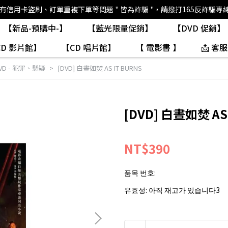
如有信用卡盜刷、訂單重複下單等問題 " 皆為詐騙 "，請撥打165反詐騙專
【新品-預購中-】
【藍光限量促銷】
【DVD 促銷】
CD 影片館】
【CD 唱片館】
【 電影書 】
📩 客服
VD - 犯罪、懸疑
[DVD] 白晝如焚 AS IT BURNS
[DVD] 白晝如焚 AS 
NT$390
품목 번호:
유효성:
아직 재고가 있습니다3