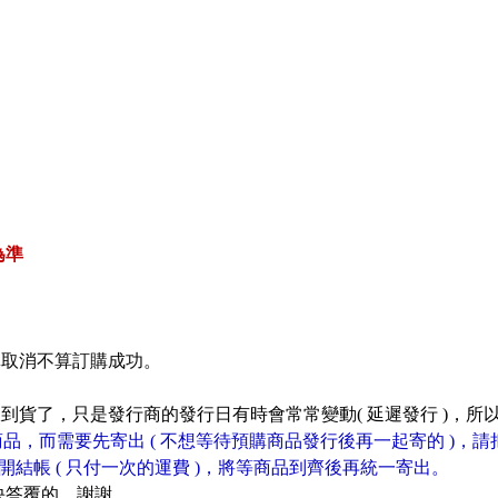
為準
單取消不算訂購成功。
到貨了，只是發行商的發行日有時會常常變動( 延遲發行 )，所
品，而需要先寄出 ( 不想等待預購商品發行後再一起寄的 )，請
開結帳 ( 只付一次的運費 )，將等商品到齊後再統一寄出。
快答覆的，謝謝。