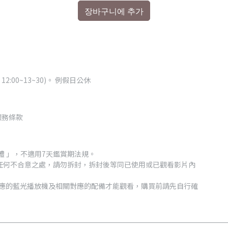
장바구니에 추가
12:00~13~30)。 例假日公休
服務條款
體 」，不適用7天鑑賞期法規。
任何不合意之處，請勿拆封，拆封後等同已使用或已觀看影片內
要有相對應的藍光播放機及相關對應的配備才能觀看，購買前請先自行確