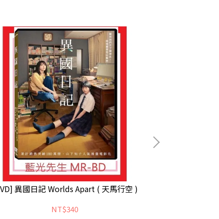
DVD] 異國日記 Worlds Apart ( 天馬行空 )
[DVD] 沉默筆錄 R
NT$340