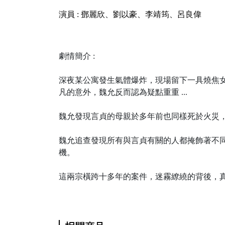
演員 : 鄧麗欣、劉以豪、李靖筠、呂良偉
劇情簡介 :
深夜某公寓發生氣體爆炸，現場留下一具燒焦女屍。
凡的意外，魏允反而認為疑點重重 ...
魏允發現言貞的母親於多年前也同樣死於火災，而
魏允追查發現所有與言貞有關的人都掩飾著不同的
機。
這兩宗橫跨十多年的案件，迷霧繚繞的背後，真相