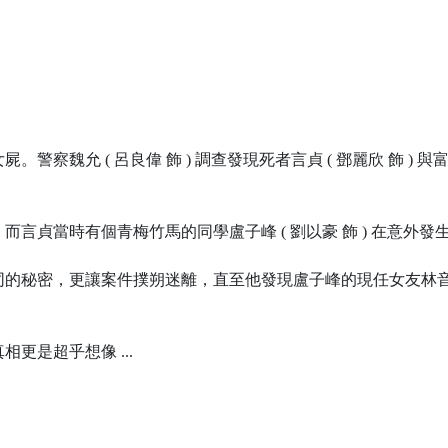
警察魏允 ( 呂良偉 飾 ) 調查發現死者言貞 ( 鄧麗欣 飾 
言貞當時有個青梅竹馬的同學盧子峰 ( 劉以豪 飾 ) 在意外
秘密，更讓案件撲朔迷離，直至他發現盧子峰的現任女友林音 ( 
更是超乎想像 ...