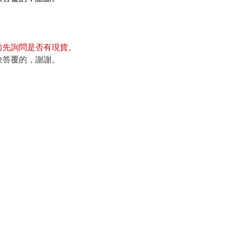
前先詢問是否有現貨
。
快答覆的，謝謝。