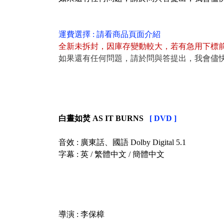
運費選擇 : 請看商品頁面介紹
全新未拆封
，
因庫存變動較大，若有急用下標
如果還有任何問題，請於問與答提出，我會儘
白晝如焚 AS IT BURNS
[ DVD ]
音效 : 廣東話、國語 Dolby Digital 5.1
字幕 : 英 / 繁體中文 / 簡體中文
導演 : 李保樟