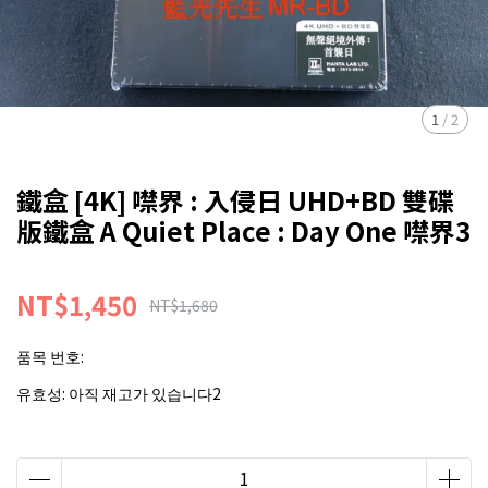
1
/
2
鐵盒 [4K] 噤界 : 入侵日 UHD+BD 雙碟
版鐵盒 A Quiet Place : Day One 噤界3
NT$1,450
NT$1,680
품목 번호:
유효성:
아직 재고가 있습니다2