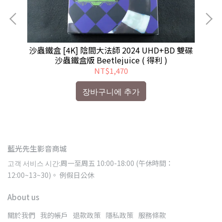
限量
沙蟲鐵盒 [4K] 陰間大法師 2024 UHD+BD 雙碟
鐵
沙蟲鐵盒版 Beetlejuice ( 得利 )
NT$1,470
장바구니에 추가
藍光先生影音商城
고객 서비스 시간:周一至周五 10:00-18:00 (午休時間：
12:00~13~30)。 例假日公休
About us
關於我們
我的帳戶
退款政策
隱私政策
服務條款