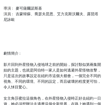
導演 :
麥可薩爾諾斯基
演員 :
吉蒙韓蘇、喬瑟夫昆恩、艾力克斯沃爾夫、露琵塔
尼詠歐
劇情簡介 :
影片回到外星怪物入侵地球之前的開始，探討類似第兩集開
始的主題，也就是阿伯特一家人是如何逃避外星怪物攻擊，
只是這次的故事設定在紐約市這個大都會，一個完全不同的
視角、不同的環境、不同的設定，而且破壞的程度更可怕，
令人怵目驚心。
女主角莎蜜拉這個角色，在外星怪物入侵時正好去紐約一日
遊，她必須想辦法去適應這個全新世界，在路上她遇到一個