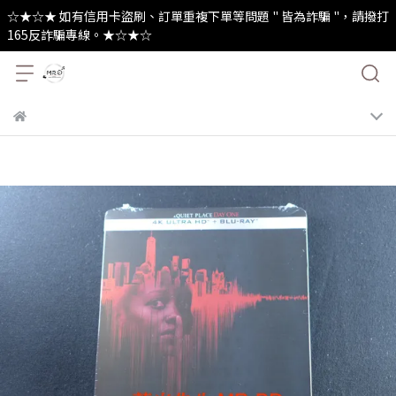
☆★☆★ 如有信用卡盜刷、訂單重複下單等問題 " 皆為詐騙 "，請撥打
165反詐騙專線。★☆★☆