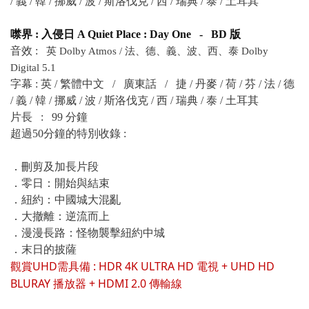
/ 義 / 韓 / 挪威 / 波 / 斯洛伐克 / 西 / 瑞典 / 泰 / 土耳其
噤界 : 入侵日 A Quiet Place : Day One - BD 版
音效 :
英
Dolby Atmos / 法、德、義、波、西、泰 Dolby
Digital 5.1
字幕 : 英 / 繁體中文 / 廣東話 /
捷 / 丹麥 / 荷 / 芬 / 法 / 德
/ 義 / 韓 / 挪威 / 波 / 斯洛伐克 / 西 / 瑞典 / 泰 / 土耳其
片長 : 99 分鐘
超過50分鐘的特別收錄 :
．
刪剪及加長片段
．
零日：開始與結束
．
紐約：中國城大混亂
．
大撤離：逆流而上
．
漫漫長路：怪物襲擊紐約中城
．
末日的披薩
觀賞UHD
需具備 : HDR 4K ULTRA HD 電視 + UHD HD
BLURAY 播放器 + HDMI 2.0 傳輸線