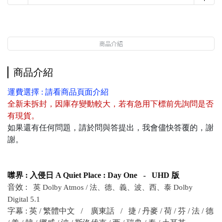
商品介紹
商品介紹
運費選擇 : 請看商品頁面介紹
全新未拆封
，
因庫存變動較大，若有急用下標前先詢問是否
有現貨
。
如果還有任何問題，請於問與答提出，我會儘快答覆的，謝
謝。
噤界 : 入侵日 A Quiet Place : Day One - UHD 版
音效 :
英
Dolby Atmos / 法、德、義、波、西、泰 Dolby
Digital 5.1
字幕 : 英 / 繁體中文 / 廣東話 /
捷 / 丹麥 / 荷 / 芬 / 法 / 德