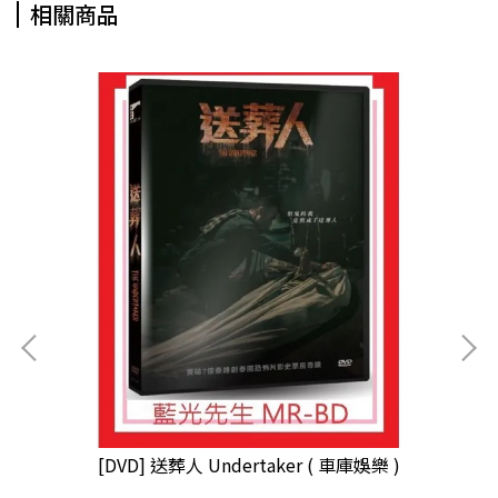
相關商品
[D
)
[DVD] 送葬人 Undertaker ( 車庫娛樂 )