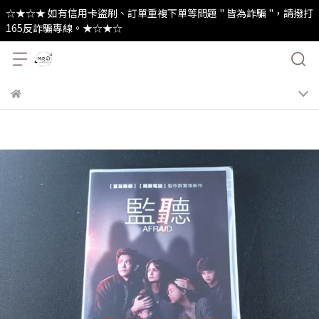
☆★☆★ 如有信用卡盜刷、訂單重複下單等問題 " 皆為詐騙 "，請撥打
165反詐騙專線。★☆★☆