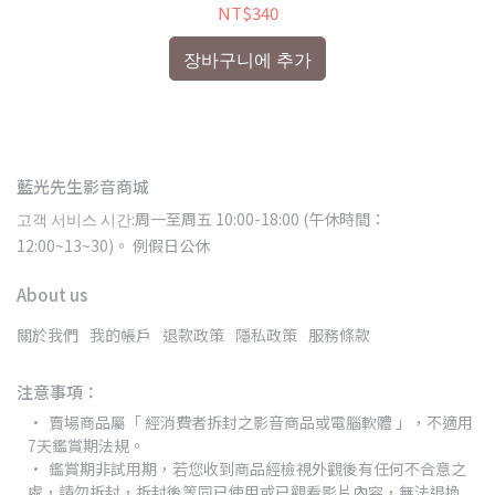
NT$340
장바구니에 추가
藍光先生影音商城
고객 서비스 시간:周一至周五 10:00-18:00 (午休時間：
12:00~13~30)。 例假日公休
About us
關於我們
我的帳戶
退款政策
隱私政策
服務條款
注意事項：
賣場商品屬「 經消費者拆封之影音商品或電腦軟體 」，不適用
7天鑑賞期法規。
鑑賞期非試用期，若您收到商品經檢視外觀後有任何不合意之
處，請勿拆封，拆封後等同已使用或已觀看影片內容，無法退換