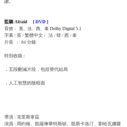
謝。
監聽 Afraid
[ DVD ]
音效 :
Dolby Digital 5.1
英、法、西、泰
字幕 : 英 / 繁體中文 /
法 / 韓 / 西 / 泰
片長 : 84 分鐘
特別收錄 :
．
五段刪減片段，包括替代結局
．
人工智慧的陰暗面
導演 : 克里斯韋茲
演員 : 周約翰、凱薩琳華特斯頓、凱斯卡洛汀、劉哈瓦娜蘿