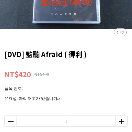
1
/
2
[DVD] 監聽 Afraid ( 得利 )
NT$420
NT$498
품목 번호:
유효성:
아직 재고가 있습니다5