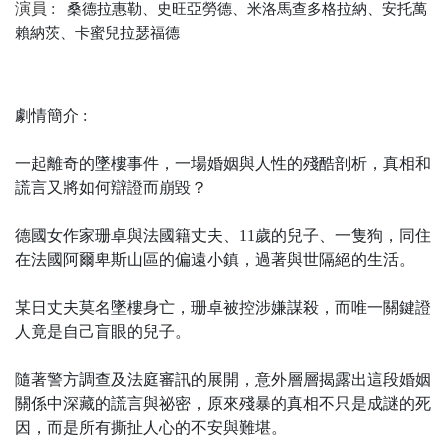
演員 :
桑德拉惠勒、史旺亞勞德、米洛馬查多格拉納、安托萬
賴納茨、卡蜜兒拉瑟福德
劇情簡介 :
一起離奇的墜樓事件，一場婚姻與人性的殘酷剖析，真相和
謊言又將如何辯證而崩毀？
德國女作家珊卓與法國籍丈夫、11歲的兒子、一隻狗，同住
在法國阿爾卑斯山區的偏遠小鎮，過著與世隔絕的生活。
某日丈夫莫名墜樓身亡，珊卓被控涉嫌謀殺，而唯一關鍵證
人竟是自己盲眼的兒子。
隨著警方調查及法庭審訊的展開，意外層層揭露出這段婚姻
關係中深藏的謊言與祕密，原來殘暴的真相不只是成謎的死
因，而是所有撕扯人心的不安與難堪。