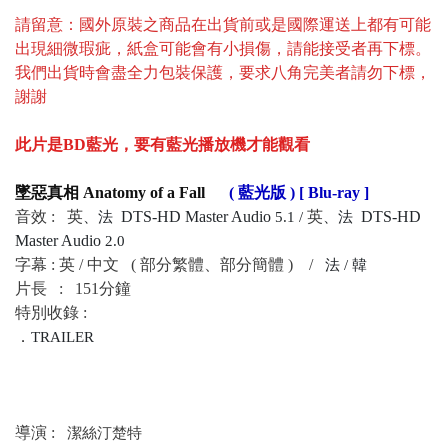
請留意：國外原裝之商品在出貨前或是國際運送上都有可能
出現細微瑕疵，紙盒可能會有小損傷，請能接受者再下標。
我們出貨時會盡全力包裝保護，要求八角完美者請勿下標，
謝謝
此片是BD藍光，要有藍光播放機才能觀看
墜惡真相 Anatomy of a Fall
( 藍光版 ) [ Blu-ray ]
音效 : 英
DTS-HD Master Audio
英
DTS-HD
、法
5.1
/
、法
Master Audio
2.0
字幕 : 英 / 中文
( 部分繁體、部分簡體 )
/
法 / 韓
片長 : 151分鐘
特別收錄 :
．
TRAILER
導演 :
潔絲汀楚特