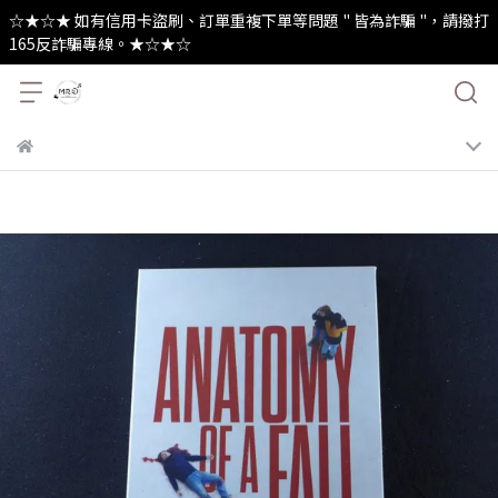
☆★☆★ 如有信用卡盜刷、訂單重複下單等問題 " 皆為詐騙 "，請撥打
165反詐騙專線。★☆★☆