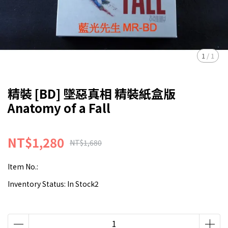
1
/
1
精裝 [BD] 墜惡真相 精裝紙盒版
Anatomy of a Fall
NT$1,280
NT$1,680
Item No.:
Inventory Status:
In Stock2