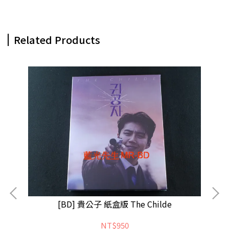
Related Products
[BD] 貴公子 紙盒版 The Childe
[B
NT$950