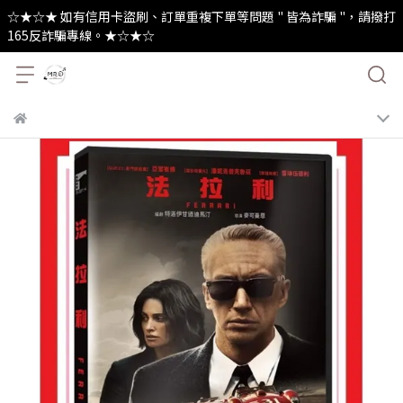
☆★☆★ 如有信用卡盜刷、訂單重複下單等問題 " 皆為詐騙 "，請撥打
165反詐騙專線。★☆★☆