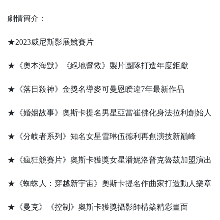
劇情簡介：
★2023威尼斯影展競賽片
★《奧本海默》《絕地營救》製片團隊打造年度鉅獻
★《落日殺神》金獎名導麥可曼恩睽違7年最新作品
★《婚姻故事》奧斯卡提名男星亞當崔佛化身法拉利創始人
★《分岐者系列》知名女星雪琳伍德利再創演技新巔峰
★《瘋狂競賽片》奧斯卡獲獎女星潘妮洛普克魯茲加盟演出
★《蜘蛛人：穿越新宇宙》奧斯卡提名作曲家打造動人樂章
★《曼克》《控制》奧斯卡獲獎攝影師構築精彩畫面