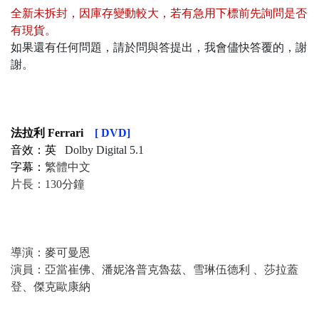
全新未拆封
，
因庫存變動較大，若有急用下標前先詢問是否
有現貨
。
如果還有任何問題，請於問與答提出，我會儘快答覆的，謝
謝。
法拉利 Ferrari
[ DVD]
音效：英
Dolby Digital 5.1
字幕：
繁體中文
片長：130分鐘
導演：麥可曼恩
演員：亞當崔佛、潘妮洛普克魯茲、雪琳伍德利 、莎拉蓋
登、傑克歐康納