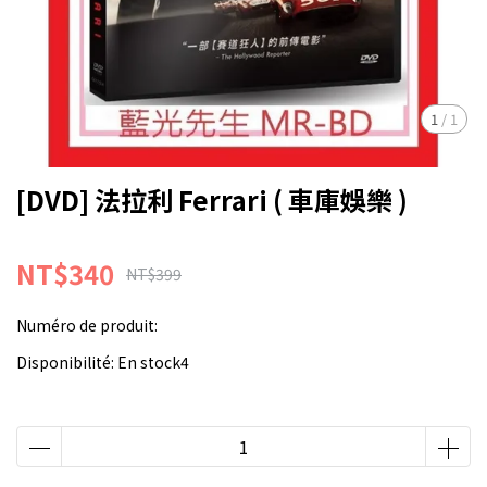
1
/
1
[DVD] 法拉利 Ferrari ( 車庫娛樂 )
NT$340
NT$399
Numéro de produit:
Disponibilité:
En stock4