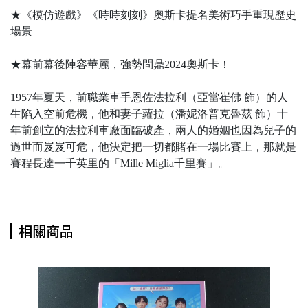
★《模仿遊戲》《時時刻刻》奧斯卡提名美術巧手重現歷史
場景
★幕前幕後陣容華麗，強勢問鼎2024奧斯卡！
1957年夏天，前職業車手恩佐法拉利（亞當崔佛 飾）的人
生陷入空前危機，他和妻子蘿拉（潘妮洛普克魯茲 飾）十
年前創立的法拉利車廠面臨破產，兩人的婚姻也因為兒子的
過世而岌岌可危，他決定把一切都賭在一場比賽上，那就是
賽程長達一千英里的「Mille Miglia千里賽」。
相關商品