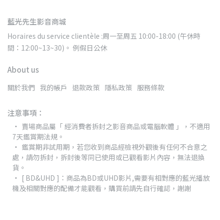
藍光先生影音商城
Horaires du service clientèle :周一至周五 10:00-18:00 (午休時
間：12:00~13~30)。 例假日公休
About us
關於我們
我的帳戶
退款政策
隱私政策
服務條款
注意事項：
賣場商品屬「 經消費者拆封之影音商品或電腦軟體 」，不適用
7天鑑賞期法規。
鑑賞期非試用期，若您收到商品經檢視外觀後有任何不合意之
處，請勿拆封，拆封後等同已使用或已觀看影片內容，無法退換
貨。
[ BD&UHD ]：商品為BD或UHD影片,需要有相對應的藍光播放
機及相關對應的配備才能觀看，購買前請先自行確認，謝謝